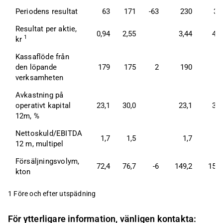
Periodens resultat
63
171
-63
230
32
Resultat per aktie, 
0,94
2,55
3,44
4,7
1
kr 
Kassaflöde från 
den löpande 
179
175
2
190
8
verksamheten 
Avkastning på 
operativt kapital 
23,1
30,0
23,1
30,
12m, %
Nettoskuld/EBITDA 
1,7
1,5
1,7
1,
12 m, multipel
Försäljningsvolym, 
72,4
76,7
-6
149,2
156,
kton
1
Före och efter utspädning
För ytterligare information, vänligen kontakta: