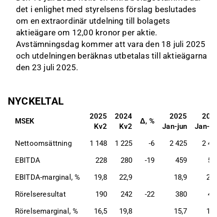
det i enlighet med styrelsens förslag beslutades
om en extraordinär utdelning till bolagets
aktieägare om 12,00 kronor per aktie.
Avstämningsdag kommer att vara den 18 juli 2025
och utdelningen beräknas utbetalas till aktieägarna
den 23 juli 2025.
NYCKELTAL
2025
2024
2025
202
MSEK
Δ
, %
Kv2
Kv2
Jan-jun
Jan-ju
Nettoomsättning
1 148
1 225
-6
2 425
2 43
EBITDA
228
280
-19
459
51
EBITDA-marginal, %
19,8
22,9
18,9
21,
Rörelseresultat
190
242
-22
380
43
Rörelsemarginal, %
16,5
19,8
15,7
17,