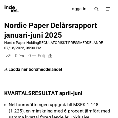
Logga in
Nordic Paper Delårsrapport
januari-juni 2025
Nordic Paper Holding
REGULATORISKT PRESSMEDDELANDE
07/16/2025, 05:00 PM
0
0
Följ
likes
dislikes
Ladda ner börsmeddelandet
KVARTALSRESULTAT april-juni
Nettoomsättningen uppgick till MSEK 1 148
(1 225), en minskning med 6 procent jämfört med
samma kvartal föregående år. Exklusive