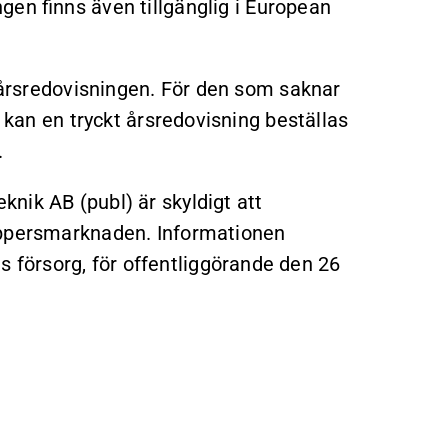
gen finns även tillgänglig i European
a årsredovisningen. För den som saknar
t kan en tryckt årsredovisning beställas
.
nik AB (publ) är skyldigt att
appersmarknaden. Informationen
försorg, för offentliggörande den 26