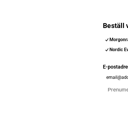
Beställ
Morgonra
Nordic E
E-postadr
Prenume