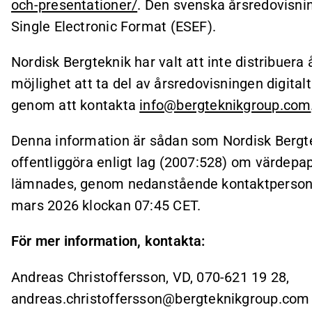
och-presentationer/
. Den svenska årsredovisnin
Single Electronic Format (ESEF).
Nordisk Bergteknik har valt att inte distribuer
möjlighet att ta del av årsredovisningen digital
genom att kontakta
info@bergteknikgroup.com
Denna information är sådan som Nordisk Bergtek
offentliggöra enligt lag (2007:528) om värdep
lämnades, genom nedanstående kontaktpersons 
mars 2026 klockan 07:45 CET.
För mer information, kontakta:
Andreas Christoffersson, VD, 070-621 19 28,
andreas.christoffersson@bergteknikgroup.com