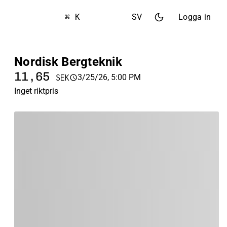
⌘ K
SV
Logga in
Nordisk Bergteknik
11,65
3/25/26, 5:00 PM
SEK
Inget riktpris