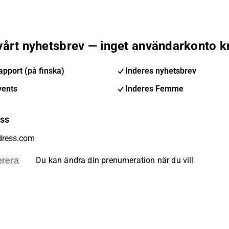
 vårt nyhetsbrev — inget användarkonto k
pport (på finska)
Inderes nyhetsbrev
vents
Inderes Femme
ess
rera
Du kan ändra din prenumeration när du vill