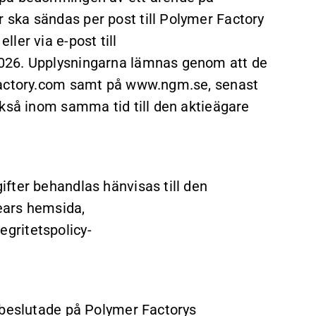
ska sändas per post till Polymer Factory
ler via e-post till
026. Upplysningarna lämnas genom att de
rfactory.com samt på www.ngm.se, senast
ckså inom samma tid till den aktieägare
fter behandlas hänvisas till den
lears hemsida,
gritetspolicy-
 beslutade på Polymer Factorys