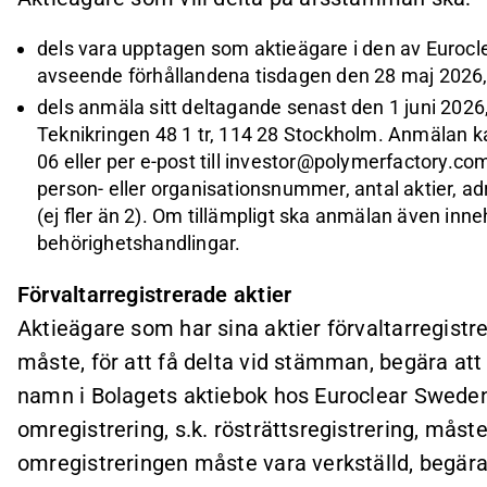
dels vara upptagen som aktieägare i den av Euroc
avseende förhållandena tisdagen den 28 maj 2026,
dels anmäla sitt deltagande senast den 1 juni 2026,
Teknikringen 48 1 tr, 114 28 Stockholm. Anmälan kan
06 eller per e-post till investor@polymerfactory.c
person- eller organisationsnummer, antal aktier, a
(ej fler än 2). Om tillämpligt ska anmälan även inne
behörighetshandlingar.
Förvaltarregistrerade aktier
Aktieägare som har sina aktier förvaltarregist
måste, för att få delta vid stämman, begära att
namn i Bolagets aktiebok hos Euroclear Swede
omregistrering, s.k. rösträttsregistrering, måst
omregistreringen måste vara verkställd, begära 