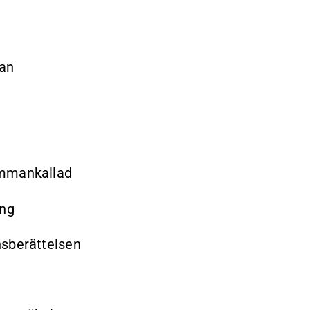
man
ammankallad
ing
nsberättelsen