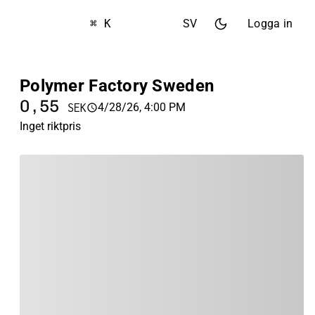
⌘ K
SV
Logga in
Polymer Factory Sweden
0,55
4/28/26, 4:00 PM
SEK
Inget riktpris