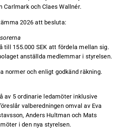
n Carlmark och Claes Wallnér.
tämma 2026 att besluta:
isorerna
å till 155.000 SEK att fördela mellan sig.
av bolaget anställda medlemmar i styrelsen.
liga normer och enligt godkänd räkning.
å av 5 ordinarie ledamöter inklusive
n föreslår valberedningen omval av Eva
stavsson, Anders Hultman och Mats
möter i den nya styrelsen.