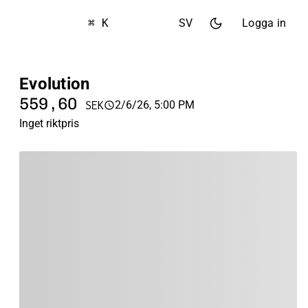
⌘ K
SV
Logga in
Evolution
559,60
2/6/26, 5:00 PM
SEK
Inget riktpris