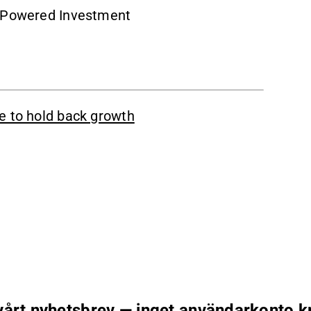
h Powered Investment
e to hold back growth
 vårt nyhetsbrev — inget användarkonto k