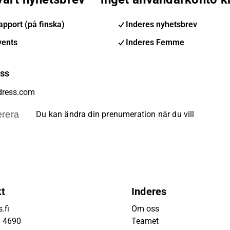
pport (på finska)
Inderes nyhetsbrev
vents
Inderes Femme
ess
rera
Du kan ändra din prenumeration när du vill
kt
Inderes
.fi
Om oss
9 4690
Teamet