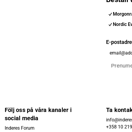
Morgonra
Nordic E
E-postadr
Prenume
Följ oss på våra kanaler i
Ta konta
social media
info@inderes
+358 10 21
Inderes Forum