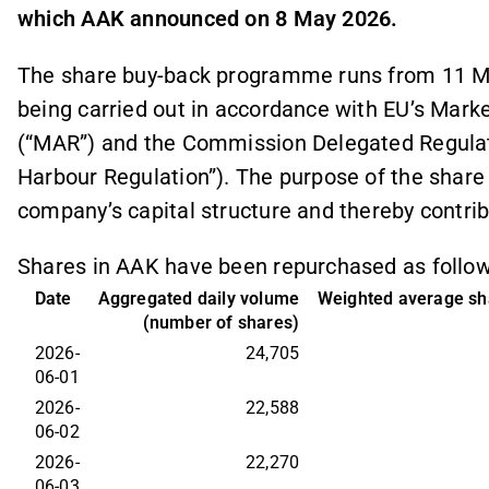
which AAK announced on 8 May 2026.
The share buy-back programme runs from 11 Ma
being carried out in accordance with EU’s Mar
(“MAR”) and the Commission Delegated Regulat
Harbour Regulation”). The purpose of the shar
company’s capital structure and thereby contrib
Shares in AAK have been repurchased as follow
Date
Aggregated daily volume
Weighted average sha
(number of shares)
2026-
24,705
06-01
2026-
22,588
06-02
2026-
22,270
06-03