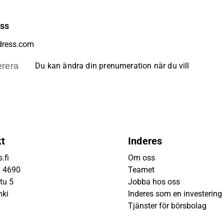
ess
rera
Du kan ändra din prenumeration när du vill
kt
Inderes
.fi
Om oss
9 4690
Teamet
tu 5
Jobba hos oss
nki
Inderes som en investering
Tjänster för börsbolag