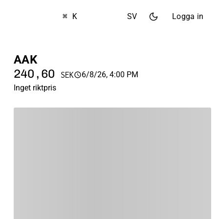
⌘ K
SV
Logga in
AAK
240,60
6/8/26, 4:00 PM
SEK
Inget riktpris