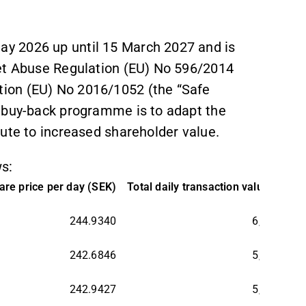
y 2026 up until 15 March 2027 and is
ket Abuse Regulation (EU) No 596/2014
ion (EU) No 2016/1052 (the “Safe
e buy-back programme is to adapt the
ute to increased shareholder value.
s:
re price per day (SEK)
Total daily transaction value (SEK)
244.9340
6,051,094
242.6846
5,481,760
242.9427
5,410,334