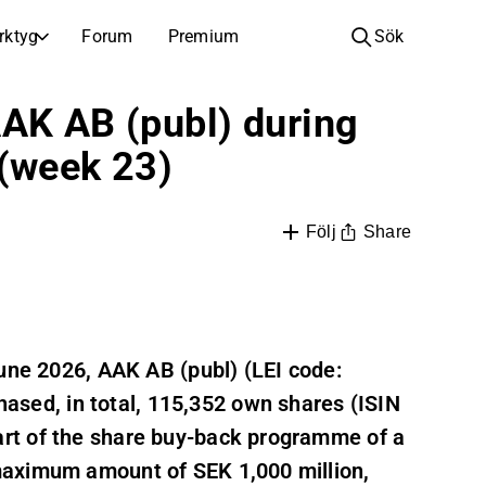
rktyg
Forum
Premium
Sök
BOLAG
LÄR DIG OM INVESTERINGAR
AAK AB (publ) during
Bolag
Analysskola
 (week 23)
Lär dig läsa och förstå aktieanalys
Bläddra och filtrera hela listan över noterade bolag
Upptäck
Investeringsskola
Inspiration till din nästa investering
Guider och lektioner för att öka din investeringskunskap
Share
Följ
Börsnoteringar
Portföljinnehavare
Investeringskunskap för alla nivåer, från första stegen till avancerade portföljstrategier.
Nya noteringar och kommande börsintroduktioner
Årsstämmor
June 2026, AAK AB (publ) (LEI code:
Datum för årsstämmor och aktieägarinformation
ed, in total, 115,352 own shares (ISIN
rt of the share buy-back programme of a
maximum amount of SEK 1,000 million,