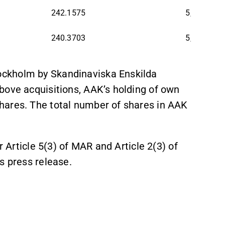
242.1575
5,696,513
240.3703
5,351,845
ckholm by Skandinaviska Enskilda
bove acquisitions, AAK’s holding of own
hares. The total number of shares in AAK
r Article 5(3) of MAR and Article 2(3) of
s press release.