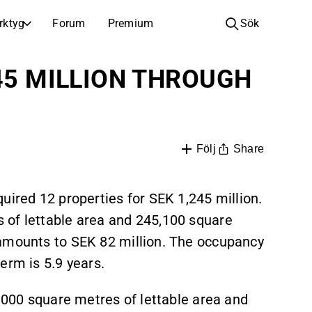
rktyg
Forum
Premium
Sök
BOLAG
LÄR DIG OM INVESTERINGAR
45 MILLION THROUGH
Bolag
Analysskola
Lär dig läsa och förstå aktieanalys
Bläddra och filtrera hela listan över noterade bolag
Upptäck
Investeringsskola
Inspiration till din nästa investering
Guider och lektioner för att öka din investeringskunskap
Share
Följ
Börsnoteringar
Portföljinnehavare
Investeringskunskap för alla nivåer, från första stegen till avancerade portföljstrategier.
Nya noteringar och kommande börsintroduktioner
uired 12 properties for SEK 1,245 million.
 of lettable area and 245,100 square
Årsstämmor
Datum för årsstämmor och aktieägarinformation
 amounts to SEK 82 million. The occupancy
erm is 5.9 years.
6,000 square metres of lettable area and