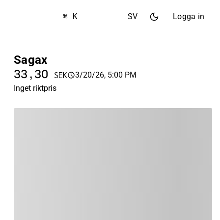
⌘ K
SV
Logga in
Sagax
33,30
3/20/26, 5:00 PM
SEK
Inget riktpris