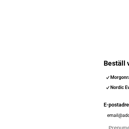
Beställ
Morgonra
Nordic E
E-postadr
Prenume