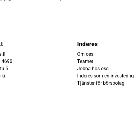
kt
Inderes
.fi
Om oss
9 4690
Teamet
tu 5
Jobba hos oss
nki
Inderes som en investering
Tjänster för börsbolag