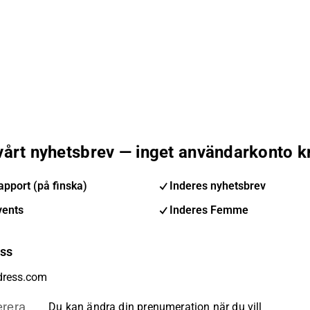
 vårt nyhetsbrev — inget användarkonto k
pport (på finska)
Inderes nyhetsbrev
vents
Inderes Femme
ess
rera
Du kan ändra din prenumeration när du vill