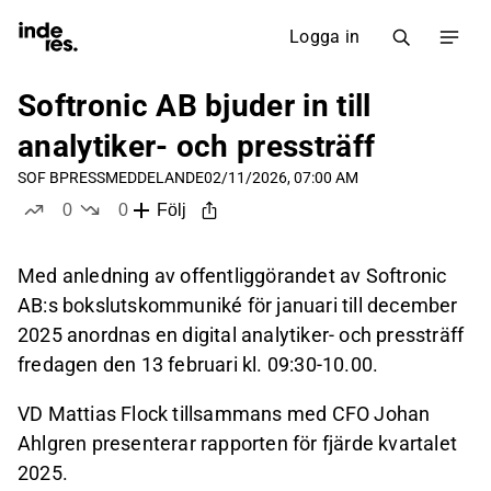
Logga in
Softronic AB bjuder in till
analytiker- och pressträff
SOF B
PRESSMEDDELANDE
02/11/2026, 07:00 AM
0
0
Följ
likes
dislikes
Med anledning av offentliggörandet av Softronic
AB:s bokslutskommuniké för januari till december
2025 anordnas en digital analytiker- och pressträff
fredagen den 13 februari kl. 09:30-10.00.
VD Mattias Flock tillsammans med CFO Johan
Ahlgren presenterar rapporten för fjärde kvartalet
2025.