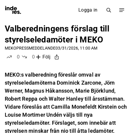
Logga in
Valberedningens förslag till
styrelseledamöter i MEKO
MEKO
PRESSMEDDELANDE
03/31/2026, 11:00 AM
0
0
Följ
likes
dislikes
MEKO:s valberedning föreslår omval av
styrelseledamöterna Dominick Zarcone, Jörn
Werner, Magnus Håkansson, Marie Björklund,
Robert Reppa och Walter Hanley till årsstämman.
Vidare föreslås att Camilla Monefeldt Kirstein och
Louise Mortimer Undén väljs till nya
styrelseledamöter. Förslaget, som innebär att
styrelsen minskar från nio till åtta ledamöter,