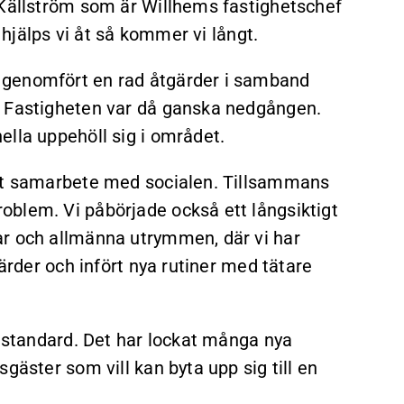
 Källström som är Willhems fastighetschef
, hjälps vi åt så kommer vi långt.
 genomfört en rad åtgärder i samband
. Fastigheten var då ganska nedgången.
ella uppehöll sig i området.
ett samarbete med socialen. Tillsammans
blem. Vi påbörjade också ett långsiktigt
ar och allmänna utrymmen, där vi har
gärder och infört nya rutiner med tätare
y standard. Det har lockat många nya
gäster som vill kan byta upp sig till en