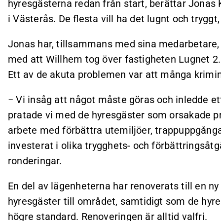
hyresgästerna redan från start, berättar Jonas
i Västerås. De flesta vill ha det lugnt och tryggt
Jonas har, tillsammans med sina medarbetare,
med att Willhem tog över fastigheten Lugnet 2
Ett av de akuta problemen var att många krimin
− Vi insåg att något måste göras och inledde 
pratade vi med de hyresgäster som orsakade pro
arbete med förbättra utemiljöer, trappuppgång
investerat i olika trygghets- och förbättringsåt
ronderingar.
En del av lägenheterna har renoverats till en n
hyresgäster till området, samtidigt som de hyres
högre standard. Renoveringen är alltid valfri.