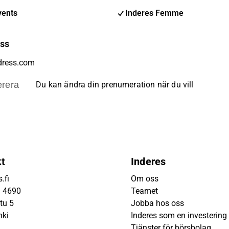
vents
Inderes Femme
ess
rera
Du kan ändra din prenumeration när du vill
kt
Inderes
.fi
Om oss
9 4690
Teamet
tu 5
Jobba hos oss
nki
Inderes som en investering
Tjänster för börsbolag