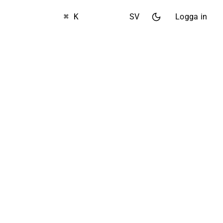
⌘ K
SV
Logga in