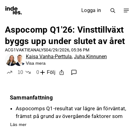
Logga in
Aspocomp Q1'26: Vinsttillväxt
byggs upp under slutet av året
ACG1V
AKTIEANALYS
04/29/2026, 05:36 PM
Kaisa Vanha-Perttula
,
Juha Kinnunen
Visa mera
10
0
Följ
likes
dislikes
Sammanfattning
Aspocomps Q1-resultat var lägre än förväntat,
främst på grund av övergående faktorer som
leveransproblem med reservdelar och
Läs mer
lågmarginalorder.