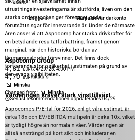
sikt inte är en självklarhet innan
users
utrustningsinvesteringarna är slutförda, även om den
starka orderstocken ger företaget goda
Skapa användarkonto
Logga in
förutsättningar för innevarande år. Under de närmaste
åren anser vi att Aspocomp har starka drivkrafter för
en betydande resultatförbättring, främst genom
marginal, när den historiska bördan av
lågmarginalorder försvinner. Det finns dock
Aspocomp Group
fortfarande stor osäkerhet i estimaten på grund av
4,81
4/29/26, 4:00 PM
EUR
den svaga visibiliteten.
4,70
Riktkurs
EUR
Minska
Changed from
:
Minska
Värderingen kräver stark vinsttillväxt
Senast rekommendationen uppdaterades
:
04/29
Aspocomps P/E-tal för 2026, enligt våra estimat, är
cirka 18x och EV/EBITDA-multipeln är cirka 10x, vilket
är tydligt högre än normala nivåer. Värderingen är
alltså ansträngd på kort sikt och inkluderar en