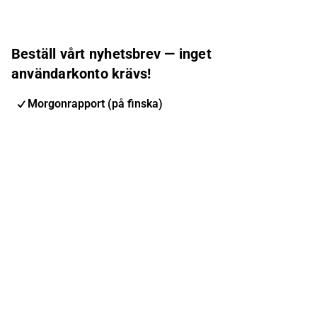
Beställ vårt nyhetsbrev — inget
användarkonto krävs!
Morgonrapport (på finska)
Inderes nyhetsbrev
Nordic Events
Inderes Femme
E-postadress
Prenumerera
Du kan ändra din prenumeration när du vill