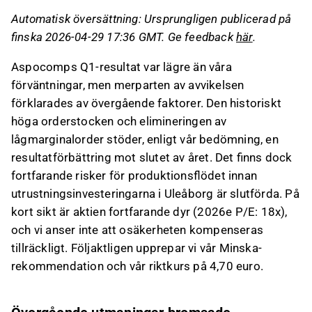
Företaget upprepade sin guidning för
Automatisk översättning: Ursprungligen publicerad på
innevarande år, med förväntningar om ökad
finska 2026-04-29 17:36 GMT. Ge feedback
här
.
omsättning och förbättrat rörelseresultat
jämfört med 2025.
Aspocomps Q1-resultat var lägre än våra
Orderstocken nådde en historiskt hög nivå på
förväntningar, men merparten av avvikelsen
23,5 MEUR, vilket ger goda förutsättningar för
förklarades av övergående faktorer. Den historiskt
resultatförbättring mot slutet av året.
höga orderstocken och elimineringen av
Aktien bedöms som dyr på kort sikt med ett
lågmarginalorder stöder, enligt vår bedömning, en
P/E-tal på 18x för 2026, och osäkerheten i
resultatförbättring mot slutet av året. Det finns dock
estimaten gör att Minska-rekommendationen
fortfarande risker för produktionsflödet innan
kvarstår.
utrustningsinvesteringarna i Uleåborg är slutförda. På
kort sikt är aktien fortfarande dyr (2026e P/E: 18x),
Detta innehåll är skapat av AI. Du kan lämna feedback
och vi anser inte att osäkerheten kompenseras
om det på Inderes
forum
.
tillräckligt. Följaktligen upprepar vi vår Minska-
rekommendation och vår riktkurs på 4,70 euro.