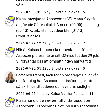
våra ...
2026-07-30 05:59
by Sijoittaja-alokas
5
Kaisa intervjuade Aspocomps VD Manu Skyttä
angående Q2-resultatet Ämnen: (00:00) Inledning
(00:13) Kvartalets huvudpunkter (01:13)
Produktionens...
2026-07-29 12:22
by Sijoittaja-alokas
7
Här är Kaisas förhandskommentarer inför att
Aspocomp presenterar sitt Q2-resultat den 29 juli.
Vi förväntar oss att omsättningen har vänt till...
2026-07-22 05:22
by Sijoittaja-alokas
0
Först och främst, tack för en bra fråga! Enligt vår
uppfattning har Aspocomp prissättningskraft
särskilt i de situationer där leveranshastighet...
2026-06-05 11:39
by Kaisa Vanha-Perttula
11
Kaisa har gjort en ny omfattande rapport om
Aspocomp. Aspocomps riktning har vänt tydligt till