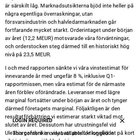
är särskilt låg. Marknadsutsikterna bjöd inte heller på
några egentliga överraskningar, utan
försvarsindustrin och halvledarmarknaden går
fortfarande mycket starkt. Orderintaget under början
av året (12,2 MEUR) motsvarade våra förväntningar,
och orderstocken steg därmed till en historiskt hög
nivå på 23,5 MEUR.
I och med rapporten sänkte vi våra vinstestimat för
innevarande år med ungefär 8 %, inklusive Q1-
rapportmissen, men våra estimat för de närmaste
åren förblev oförändrade. Leveranser med lägre
marginal fortsätter under början av året och tynger
därmed företagets marginal. Följaktligen är den
resultatförbättring vi estimerar starkt viktad mot
LOGIN REQUIRED
slutet av året. Dessutom har utrustningsfel vid
Uleåborgsfabriken visat att produktionsflödet på kort
This content is only available for logged in