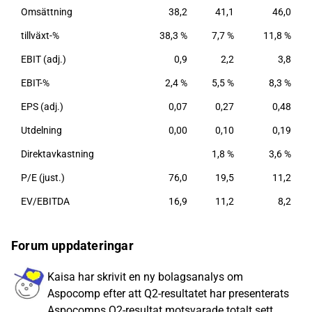
Omsättning
38,2
41,1
46,0
tillväxt-%
38,3 %
7,7 %
11,8 %
EBIT (adj.)
0,9
2,2
3,8
EBIT-%
2,4 %
5,5 %
8,3 %
EPS (adj.)
0,07
0,27
0,48
Utdelning
0,00
0,10
0,19
Direktavkastning
1,8 %
3,6 %
P/E (just.)
76,0
19,5
11,2
EV/EBITDA
16,9
11,2
8,2
Forum uppdateringar
Kaisa har skrivit en ny bolagsanalys om
Aspocomp efter att Q2-resultatet har presenterats
Aspocomps Q2-resultat motsvarade totalt sett