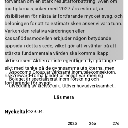
förväntan om en stark resultatförbättring. Även om
multiplarna sjunker med 2027 års estimat, är
visibiliteten för nästa år fortfarande mycket svag, och
belöningen för att ta estimatrisken anser vi vara tunn.
Varken den relativa värderingen eller
kassaflödesmodellen erbjuder någon betydande
uppsida i detta skede, vilket gör att vi väntar på att
stärkta fundamentala värden ska komma ikapp
aktiekursen. Aktien är inte egentligen dyr på längre
sikt med tanke på de gynnsamma utsikterna, men
Aspocomp Group är verksamt inom telekomsektorn.
risk/reward-förhållandet är enligt vår mening
Bolaget är specialiserat inom forskning och
fortfarande för svagt.
utveckling av kretsteknik. Utöver huvudverksamheten
erbjuds ett brett utbud av tekniska lösningar för
Läs mera
logistik. Produkterna används inom en rad olika
produktområden med störst inriktning mot telekom,
Nyckeltal
29.04.
fordon, samt säkerhetsbranschen. Aspocomp Group
har sitt huvudkontor i Esbo.
2025
26e
27e
2025
26e
27e