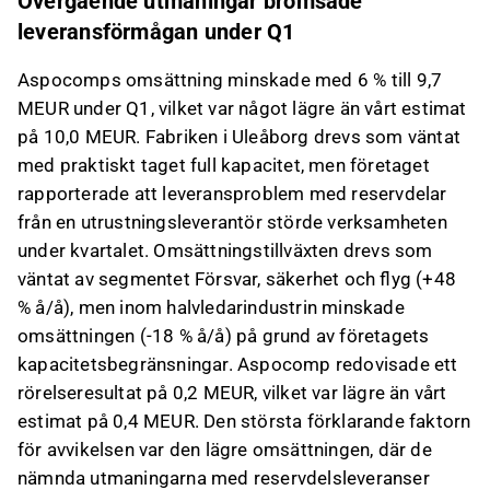
Övergående utmaningar bromsade
leveransförmågan under Q1
Aspocomps omsättning minskade med 6 % till 9,7
MEUR under Q1, vilket var något lägre än vårt estimat
på 10,0 MEUR. Fabriken i Uleåborg drevs som väntat
med praktiskt taget full kapacitet, men företaget
rapporterade att leveransproblem med reservdelar
från en utrustningsleverantör störde verksamheten
under kvartalet. Omsättningstillväxten drevs som
väntat av segmentet Försvar, säkerhet och flyg (+48
% å/å), men inom halvledarindustrin minskade
omsättningen (-18 % å/å) på grund av företagets
kapacitetsbegränsningar. Aspocomp redovisade ett
rörelseresultat på 0,2 MEUR, vilket var lägre än vårt
estimat på 0,4 MEUR. Den största förklarande faktorn
för avvikelsen var den lägre omsättningen, där de
nämnda utmaningarna med reservdelsleveranser