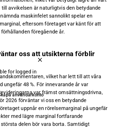
till avvikelsen är naturligtvis den betydande
 nämnda maskinfelet sannolikt spelar en
marginal, eftersom företaget var känt för att
 förhållanden föregående år.
äntar oss att utsikterna förblir
ble for logged in
ndskommentaren, vilket har lett till att våra
ed ungefär 48 %. För innevarande år var
evideringarna var främst omsättningsdrivna,
Skapa användarkonto
ör 2026 förväntar vi oss en betydande
företaget uppnår en rörelsemarginal på ungefär
ukter med lägre marginal fortfarande
 största delen bör vara borta. Samtidigt