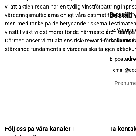
vi att aktien redan har en tydlig vinstförbättring inpr
Beställ
värderingsmultiplarna enligt våra estimat för 2027 
men med tanke på de betydande riskerna i estimaten 
Morgonra
vinsttillväxt vi estimerar för de närmaste åren dämpa
Därmed anser vi att aktiens risk/reward-förhållande int
Nordic E
stärkande fundamentala värdena ska ta igen aktieku
E-postadr
Prenume
Följ oss på våra kanaler i
Ta konta