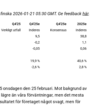
g en betydande förbättring under 2026.
ns värdering redan hög, vilket begränsar
å finska 2026-01-21 05:30 GMT. Ge feedback
här
.
e anses attraktivt.
Q4'25
Q4'25e
Q4'25e
2025e
ektorn förblir stark, men osäkerhet kring
Verkligt utfall
Inderes
Konsensus
Inderes
litet och produktionsrisker.
9,5
38,8
-0,2
1,1
det på Inderes
forum
.
-0,05
0,06
19,9 %
40,6 %
-2,6 %
2,8 %
5 onsdagen den 25 februari. Mot bakgrund av
t lägre än våra förväntningar, men det mesta
sultatet för företaget något svagt, men för