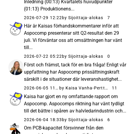
Inledning (00:13) Kvartalets huvudpunkter
(01:13) Produktionens...
2026-07-29 12:22
by Sijoittaja-alokas
7
Här är Kaisas förhandskommentarer inför att
Aspocomp presenterar sitt Q2-resultat den 29
juli. Vi förväntar oss att omsättningen har vänt
till...
2026-07-22 05:22
by Sijoittaja-alokas
0
Först och främst, tack för en bra fråga! Enligt vår
uppfattning har Aspocomp prissättningskraft
särskilt i de situationer där leveranshastighet...
2026-06-05 11:39
by Kaisa Vanha-Perttula
11
Kaisa har gjort en ny omfattande rapport om
Aspocomp. Aspocomps riktning har vänt tydligt
till det bättre i spåren av halvledarindustrin och...
2026-06-04 18:33
by Sijoittaja-alokas
6
Om PCB-kapacitet försvinner från den