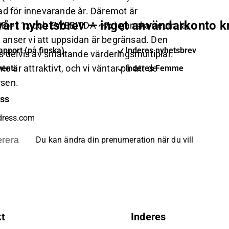
isad för innevarande år. Däremot är
 vårt nyhetsbrev — inget användarkonto k
(P/E ~11x och EV/EBITDA ~7x) ganska neutrala,
anser vi att uppsidan är begränsad. Den
pport (på finska)
Inderes nyhetsbrev
s delvis av smältande värderingsmultiplar.
e är attraktivt, och vi väntar på att de
vents
Inderes Femme
rsen.
ess
rera
Du kan ändra din prenumeration när du vill
kt
Inderes