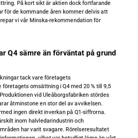
ttring. På kort sikt är aktien dock fortfarande
erar för de kommande åren kommer delvis att
prepar vi vår Minska-rekommendation för
r Q4 sämre än förväntat på grund
kningar tack vare företagets
e företagets omsättning i Q4 med 20 % till 9,5
 Produktionen vid Uleåborgsfabriken stördes
larar åtminstone en stor del av avvikelsen.
rmed ingen direkt inverkan på Q1-siffrorna.
ärskilt inom halvledarindustrin och
mråden har varit svagare. Rörelseresultatet
nformationen, vilket var betydligt lägre än vårt