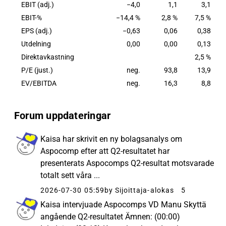
EBIT (adj.)
−4,0
1,1
3,1
EBIT-%
−14,4 %
2,8 %
7,5 %
EPS (adj.)
−0,63
0,06
0,38
Utdelning
0,00
0,00
0,13
Direktavkastning
2,5 %
P/E (just.)
neg.
93,8
13,9
EV/EBITDA
neg.
16,3
8,8
Forum uppdateringar
Kaisa har skrivit en ny bolagsanalys om
Aspocomp efter att Q2-resultatet har
presenterats Aspocomps Q2-resultat motsvarade
totalt sett våra ...
2026-07-30 05:59
by Sijoittaja-alokas
5
Kaisa intervjuade Aspocomps VD Manu Skyttä
angående Q2-resultatet Ämnen: (00:00)