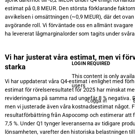
estimat på 0,8 MEUR. Den största förklarande faktorn 
avvikelsen i omsättningen (~0,9 MEUR), där det ovan
avgörande roll. Vi förväntade oss en allmänt svagare 
ha levererat lågmarginalorder som tagits under svåra
Vi har justerat våra estimat, men vi förv
LOGIN REQUIRED
starka
This content is only availa
Vi har uppdaterat våra Q4-estimat i enlighet med förha
users
estimat för rörelseresultatet för 2025 har minskat m
revideringarna på samma rad ungefär 8 % negativa. R
Logga in
men vi justerade även våra kostnadsestimat något. F
resultatförbättring från Aspocomp och estimerar att 
7,5 %. Under Q1 tynger leveranserna av tidigare prod
lönsamheten, varefter den historiska belastningen till