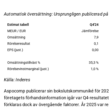
rörelseresultat med cirka 48 %, men förväntar si
Trots förväntad vinsttillväxt under 2026 är aktie
Automatisk översättning: Ursprungligen publicerad p
uppsidan och gör att risk/reward-förhållandet int
Estimat tabell
Q4'24
Efterfrågan inom halvledarindustrin och försvarss
MEUR / EUR
Jämförelse
framtida resultat kvarstår på grund av svag visibi
Omsättning
7,9
Rörelseresultat
0,1
Detta innehåll är skapat av AI. Du kan lämna feedback om 
EPS (just.)
0,00
Omsättningstillväxt %
35,3 %
Rörelsevinstmarginal (just.)
1,0 %
Källa: Inderes
Aspocomp publicerar sin bokslutskommuniké för 202
företagets förhandsinformation igår var Q4-resultate
förklaras dock av övergående faktorer. År 2025 var re