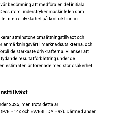
r bedömning att medföra en del initiala
n. Dessutom understryker maskinfelen som
te är en självklarhet på kort sikt innan
ikerar åtminstone omsättningstillväxt och
ller anmärkningsvärt i marknadsutsikterna, och
rbli de starkaste drivkrafterna. Vi anser att
etydande resultatförbättring under de
en estimaten är förenade med stor osäkerhet
nsttillväxt
nder 2026, men trots detta är
ga (P/E ~14x och EV/EBITDA ~9x). Därmed anser