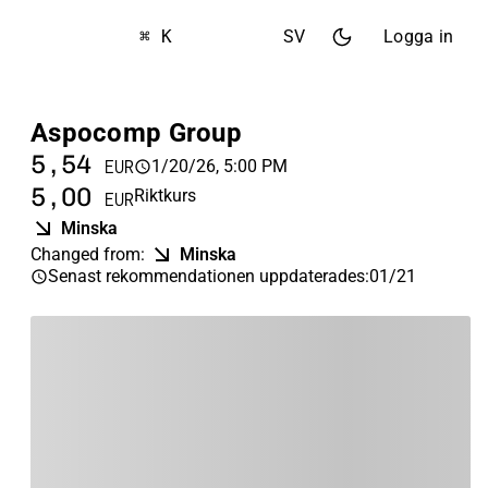
⌘ K
SV
Logga in
Aspocomp Group
5,54
1/20/26, 5:00 PM
EUR
5,00
Riktkurs
EUR
Minska
Changed from
:
Minska
Senast rekommendationen uppdaterades
:
01/21