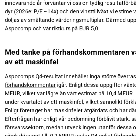
innevarande år förväntar vi oss en tydlig resultatförbä
dyr (2026e: P/E ~14x) och den vinsttillväxt vi estim
döljas av smältande värderingsmultiplar. Därmed up
Aspocomp och vår riktkurs på EUR 5,0.
Med tanke på förhandskommentaren va
av ett maskinfel
Aspocomps Q4-resultat innehåller inga större överras
förhandskommentar
igår. Enligt dessa uppgifter växt
MEUR, vilket var lägre än vårt estimat på 10,4 MEUR.
under kvartalet av ett maskinfel, vilket sannolikt förk
Enligt företaget har maskinfelet åtgärdats och har dä
Efterfrågan har enligt vår bedömning förblivit stark, s
försvarssektorn, medan utvecklingen utanför dessa o
sjönk däremot till -0,2 MEUR under Q4 enligt förhandsi