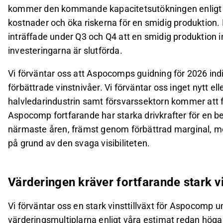
kommer den kommande kapacitetsutökningen enligt vå
kostnader och öka riskerna för en smidig produktio
inträffade under Q3 och Q4 att en smidig produktion in
investeringarna är slutförda.
Vi förväntar oss att Aspocomps guidning för 2026 ind
förbättrade vinstnivåer. Vi förväntar oss inget nytt e
halvledarindustrin samt försvarssektorn kommer att fö
Aspocomp fortfarande har starka drivkrafter för en b
närmaste åren, främst genom förbättrad marginal, m
på grund av den svaga visibiliteten.
Värderingen kräver fortfarande stark vi
Vi förväntar oss en stark vinsttillväxt för Aspocomp u
värderingsmultiplarna enligt våra estimat redan hö