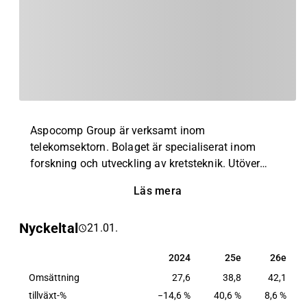
Aspocomp Group är verksamt inom
telekomsektorn. Bolaget är specialiserat inom
forskning och utveckling av kretsteknik. Utöver
huvudverksamheten erbjuds ett brett utbud av
Läs mera
tekniska lösningar för logistik. Produkterna
används inom en rad olika produktområden med
Nyckeltal
21.01.
störst inriktning mot telekom, fordon, samt
säkerhetsbranschen. Aspocomp Group har sitt
2024
25e
26e
2024
25e
26e
huvudkontor i Esbo.
Omsättning
27,6
38,8
42,1
tillväxt-%
−14,6 %
40,6 %
8,6 %