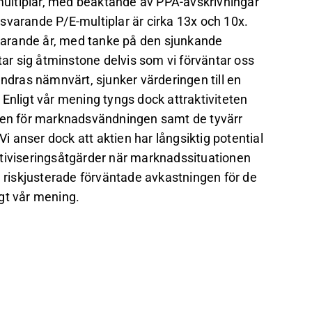
ultiplar, med beaktande av PPA-avskrivningar
svarande P/E-multiplar är cirka 13x och 10x.
nevarande år, med tanke på den sjunkande
r sig åtminstone delvis som vi förväntar oss
ändras nämnvärt, sjunker värderingen till en
r. Enligt vår mening tyngs dock attraktiviteten
kten för marknadsvändningen samt de tyvärr
 anser dock att aktien har långsiktig potential
ktiviseringsåtgärder när marknadssituationen
n riskjusterade förväntade avkastningen för de
gt vår mening.