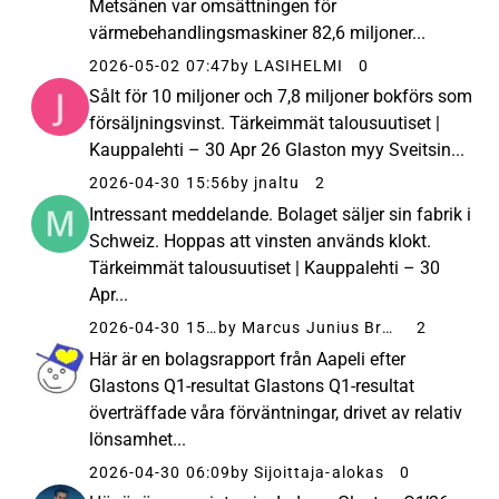
Metsänen var omsättningen för
värmebehandlingsmaskiner 82,6 miljoner...
2026-05-02 07:47
by LASIHELMI
0
Sålt för 10 miljoner och 7,8 miljoner bokförs som
försäljningsvinst. Tärkeimmät talousuutiset |
Kauppalehti – 30 Apr 26 Glaston myy Sveitsin...
2026-04-30 15:56
by jnaltu
2
Intressant meddelande. Bolaget säljer sin fabrik i
Schweiz. Hoppas att vinsten används klokt.
Tärkeimmät talousuutiset | Kauppalehti – 30
Apr...
2026-04-30 15:48
by Marcus Junius Brutus
2
Här är en bolagsrapport från Aapeli efter
Glastons Q1-resultat Glastons Q1-resultat
överträffade våra förväntningar, drivet av relativ
lönsamhet...
2026-04-30 06:09
by Sijoittaja-alokas
0