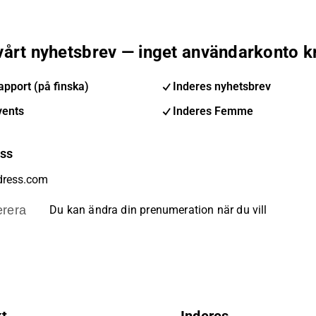
 vårt nyhetsbrev — inget användarkonto k
pport (på finska)
Inderes nyhetsbrev
vents
Inderes Femme
ess
rera
Du kan ändra din prenumeration när du vill