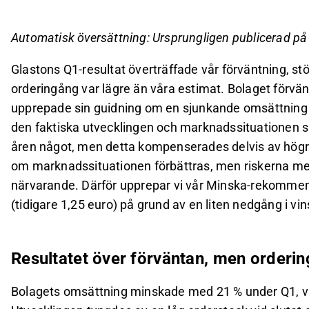
upprepade sin guidning om minskande omsättnin
Analytikern sänkte tillväxtestimaten för de ko
Automatisk översättning: Ursprungligen publicerad p
höjdes delvis, vilket resulterade i en sänkt riktkurs
Glastons Q1-resultat överträffade vår förväntning, st
Värderingen av Glaston anses hög för innevarand
orderingång var lägre än våra estimat. Bolaget förvän
marknaden återhämtar sig och företaget kan dra 
upprepade sin guidning om en sjunkande omsättning 
Detta innehåll är skapat av AI. Du kan lämna feedback om 
den faktiska utvecklingen och marknadssituationen s
åren något, men detta kompenserades delvis av högre
om marknadssituationen förbättras, men riskerna med
närvarande. Därför upprepar vi vår Minska-rekommenda
(tidigare 1,25 euro) på grund av en liten nedgång i 
Resultatet över förväntan, men orderi
Bolagets omsättning minskade med 21 % under Q1, vil