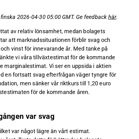
g och resultat.
mmande åren något, men marginalestimaten
å finska 2026-04-30 05:00 GMT. Ge feedback
här
.
 till 1,20 euro.
öttat av relativ lönsamhet, medan bolagets
e år, men kan bli mer attraktiv om
tar att marknadssituationen förblir svag och
nytta av effektiviseringsåtgärder.
och vinst för innevarande år. Med tanke på
det på Inderes
forum
.
änkte vi våra tillväxtestimat för de kommande
 marginalestimat. Vi ser en uppsida i aktien
 en fortsatt svag efterfrågan väger tyngre för
tion, men sänker vår riktkurs till 1,20 euro
vinstestimaten för de kommande åren.
ngången var svag
ket var något lägre än vårt estimat.