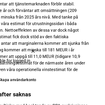
ar att tjänstemarknaden förblir stabil.
e år och förväntar att omsättningen (209
minska från 2025 års nivå. Med tanke på
 våra estimat för utrustningssidan i båda
n. Nettoeffekten av dessa var dock något
timat fick dock stöd av den faktiska
 antar att marginalerna kommer att sjunka från
ng kommer att minska till 181 MEUR i år
er att uppgå till 11,0 MEUR (tidigare 10,9
ble for logged in
sättningsestimat för de närmaste åren under
ven våra operationella vinstestimat för de
Skapa användarkonto
after saknas