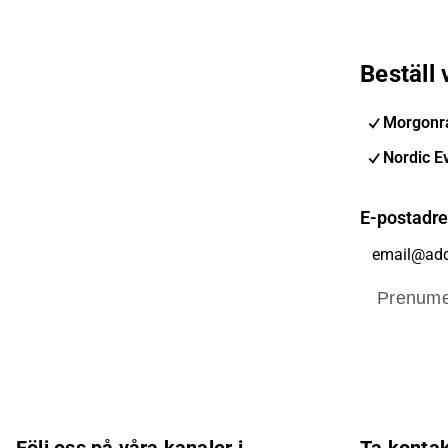
Beställ
Morgonra
Nordic E
E-postadr
Prenume