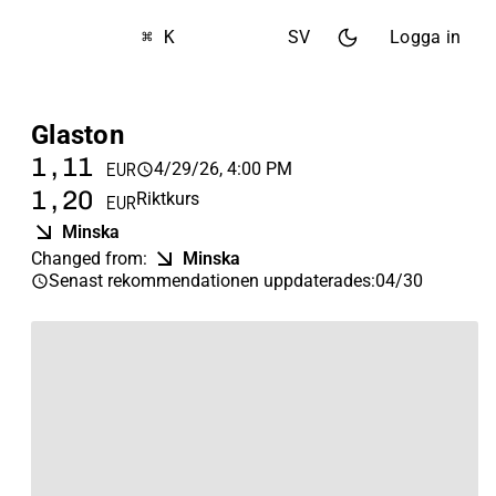
⌘ K
SV
Logga in
Glaston
1,11
4/29/26, 4:00 PM
EUR
1,20
Riktkurs
EUR
Minska
Changed from
:
Minska
Senast rekommendationen uppdaterades
:
04/30