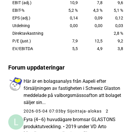
EBIT (adj.)
10,9
7,8
9,6
EBIT-%
5,2 %
4,3 %
5,1 %
EPS (adj.)
0,14
0,09
0,12
Utdelning
0,00
0,00
0,03
Direktavkastning
2,8 %
P/E (just.)
7,9
12,5
9,2
EV/EBITDA
5,5
4,9
3,8
Forum uppdateringar
Här är en bolagsanalys från Aapeli efter
försäljningen av fastigheten i Schweiz Glaston
meddelade på valborgsmässoafton att bolaget
säljer sin...
2026-05-04 07:03
by Sijoittaja-alokas
2
Fyra (4–6) huvudägare bromsar GLASTONS
produktutveckling. • 2019 under VD Arto