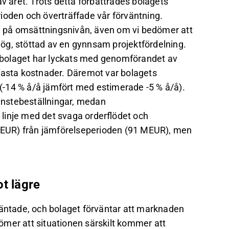
av året. Trots detta förbättrades bolagets
ioden och överträffade vår förväntning.
 på omsättningsnivån, även om vi bedömer att
ög, stöttad av en gynnsam projektfördelning.
tt bolaget har lyckats med genomförandet av
sta kostnader. Däremot var bolagets
-14 % å/å jämfört med estimerade -5 % å/å).
änstebeställningar, medan
I linje med det svaga orderflödet och
EUR) från jämförelseperioden (91 MEUR), men
t lägre
ntade, och bolaget förväntar att marknaden
edömer att situationen särskilt kommer att