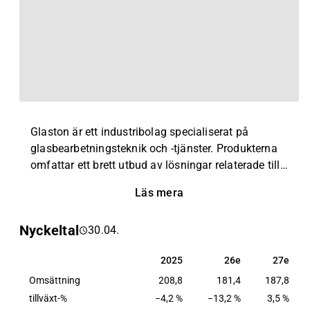
Glaston är ett industribolag specialiserat på
glasbearbetningsteknik och -tjänster. Produkterna
omfattar ett brett utbud av lösningar relaterade till
glasbearbetning, till exempel laminering, härdning
Läs mera
och bockning, förbearbetning och
isolerglaslösningar. Dessutom erbjuder bolaget
Nyckeltal
30.04.
relaterade eftermarknadstjänster. Bolaget är
verksamt över hela världen. Huvudkontoret ligger i
2025
26e
27e
2025
26e
27e
Helsingfors.
Omsättning
208,8
181,4
187,8
tillväxt-%
−4,2 %
−13,2 %
3,5 %