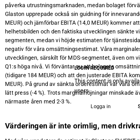
påverka utrustningsmarknaden, medan bolaget förvänt
Glaston upprepade också sin guidning för innevarand
MEUR) och jämförbar EBITA (14,0 MEUR) kommer att 
helhetsbilden och den faktiska utvecklingen sänkte vi
segmenten, medan vi höjde estimaten för tjänstesida
negativ för våra omsättningsestimat. Våra marginales
utvecklingen, särskilt för MDS-segmentet, även om vi
Q1:s höga nivå. Vi förväntar nu att bolagets omsättni
LOGIN REQUIRED
(tidigare 184 MEUR) och att den justerade EBITA komm
This content is only availa
MEUR). På grund av sänkta orderestimat var våra om
users
lätt press (-4 %). Trots marginalhöjningar minskade ä
närmaste åren med 2-3 %.
Logga in
Värderingen är inte orimlig, men drivkr