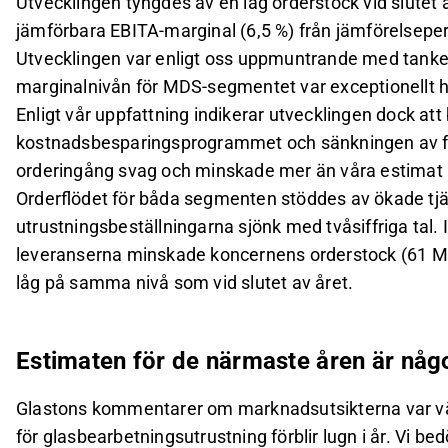
Utvecklingen tyngdes av en låg orderstock vid slutet 
jämförbara EBITA-marginal (6,5 %) från jämförelseper
Utvecklingen var enligt oss uppmuntrande med tanke
marginalnivån för MDS-segmentet var exceptionellt h
Enligt vår uppfattning indikerar utvecklingen dock a
kostnadsbesparingsprogrammet och sänkningen av fa
orderingång svag och minskade mer än våra estimat (
Orderflödet för båda segmenten stöddes av ökade tj
utrustningsbeställningarna sjönk med tvåsiffriga tal. 
leveranserna minskade koncernens orderstock (61 M
låg på samma nivå som vid slutet av året.
Estimaten för de närmaste åren är någo
Glastons kommentarer om marknadsutsikterna var vä
för glasbearbetningsutrustning förblir lugn i år. Vi b