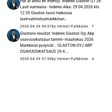
Här är ännu en intervju. Inderes Glaston Q1’26:
Lasit sumeana - Inderes Aika: 29.04.2026 klo
12.55 Glaston luovii heikossa
lasinvalmistusmarkkinan...
2026-04-29 09:57
by Verneri Pulkkinen
7
Glastons resultat: Inderes Glaston Oyj Abp
osavuosikatsaus tammi−maaliskuu 2026:
Markkinat pysyivät... GLASTON OYJ ABP
OSAVUOSIKATSAUS 29.4....
2026-04-29 07:50
by Verneri Pulkkinen
4