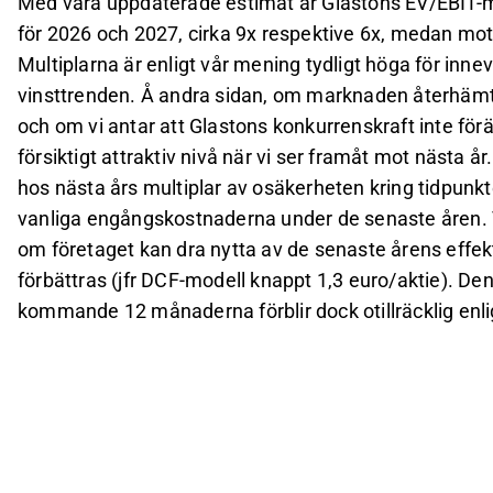
Med våra uppdaterade estimat är Glastons EV/EBIT-m
för 2026 och 2027, cirka 9x respektive 6x, medan mot
Multiplarna är enligt vår mening tydligt höga för in
vinsttrenden. Å andra sidan, om marknaden återhämta
och om vi antar att Glastons konkurrenskraft inte för
försiktigt attraktiv nivå när vi ser framåt mot nästa å
hos nästa års multiplar av osäkerheten kring tidpun
vanliga engångskostnaderna under de senaste åren. Vi
om företaget kan dra nytta av de senaste årens effe
förbättras (jfr DCF-modell knappt 1,3 euro/aktie). De
kommande 12 månaderna förblir dock otillräcklig enli