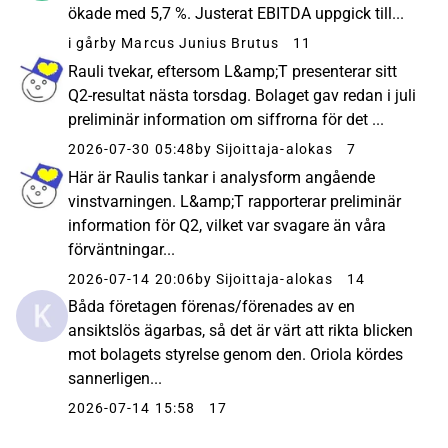
ökade med 5,7 %. Justerat EBITDA uppgick till...
i går
by Marcus Junius Brutus
11
Rauli tvekar, eftersom L&amp;T presenterar sitt
Q2-resultat nästa torsdag. Bolaget gav redan i juli
preliminär information om siffrorna för det ...
2026-07-30 05:48
by Sijoittaja-alokas
7
Här är Raulis tankar i analysform angående
vinstvarningen. L&amp;T rapporterar preliminär
information för Q2, vilket var svagare än våra
förväntningar...
2026-07-14 20:06
by Sijoittaja-alokas
14
Båda företagen förenas/förenades av en
ansiktslös ägarbas, så det är värt att rikta blicken
mot bolagets styrelse genom den. Oriola kördes
sannerligen...
2026-07-14 15:58
17