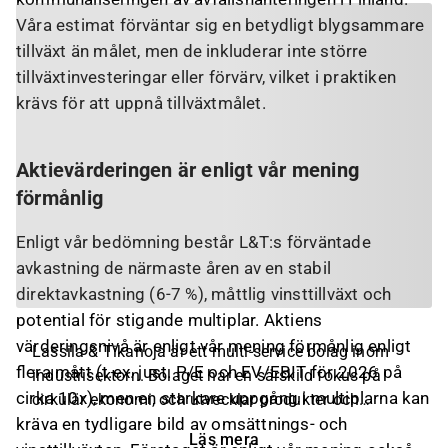
Våra estimat förväntar sig en betydligt blygsammare
tillväxt än målet, men de inkluderar inte större
tillväxtinvesteringar eller förvärv, vilket i praktiken
krävs för att uppnå tillväxtmålet.
Aktievärderingen är enligt vår mening
förmånlig
Enligt vår bedömning består L&T:s förväntade
avkastning de närmaste åren av en stabil
direktavkastning (6-7 %), måttlig vinsttillväxt och
potential för stigande multiplar. Aktiens
värderingsnivå är enligt vår mening förmånlig enligt
Lassila & Tikanoja är ett multi-service bolag inom
flera mått (t.ex. just. P/E och EV/EBIT för 2026 på
industrisektorn. Bolaget har en särskild fokus på
cirka 10x), men en starkare uppgång i multiplarna kan
cirkulär ekonomi, och utvecklar produkter och
kräva en tydligare bild av omsättnings- och
tillhörande tjänster inom området för återvinning,
Läs mera
avfallshantering. Bolagets tjänster inkluderar även