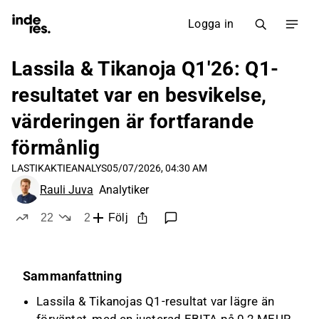
Logga in
Lassila & Tikanoja Q1'26: Q1-
resultatet var en besvikelse,
värderingen är fortfarande
förmånlig
LASTIK
AKTIEANALYS
05/07/2026, 04:30 AM
Rauli Juva
Analytiker
22
2
Följ
likes
dislikes
Sammanfattning
Lassila & Tikanojas Q1-resultat var lägre än
förväntat, med en justerad EBITA på 0,2 MEUR