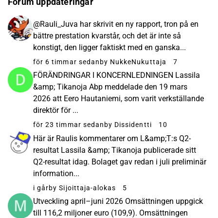
Forum uppdateringar
@Rauli_Juva har skrivit en ny rapport, tron på en
bättre prestation kvarstår, och det är inte så
konstigt, den ligger faktiskt med en ganska...
för 6 timmar sedan
by NukkeNukuttaja
7
FÖRÄNDRINGAR I KONCERNLEDNINGEN Lassila
&amp; Tikanoja Abp meddelade den 19 mars
2026 att Eero Hautaniemi, som varit verkställande
direktör för ...
för 23 timmar sedan
by Dissidentti
10
Här är Raulis kommentarer om L&amp;T:s Q2-
resultat Lassila &amp; Tikanoja publicerade sitt
Q2-resultat idag. Bolaget gav redan i juli preliminär
information...
i går
by Sijoittaja-alokas
5
Utveckling april–juni 2026 Omsättningen uppgick
till 116,2 miljoner euro (109,9). Omsättningen