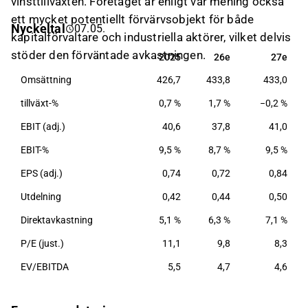
vinsttillväxten. Företaget är enligt vår mening också
processrengöring, avloppsunderhåll och tillhörande
ett mycket potentiellt förvärvsobjekt för både
Nyckeltal
07.05.
service. Lassila & Tikanoja har sitt huvudkontor i
kapitalförvaltare och industriella aktörer, vilket delvis
Helsingfors.
stöder den förväntade avkastningen.
2025
26e
27e
2025
26e
27e
Omsättning
426,7
433,8
433,0
tillväxt-%
0,7 %
1,7 %
−0,2 %
EBIT (adj.)
40,6
37,8
41,0
EBIT-%
9,5 %
8,7 %
9,5 %
EPS (adj.)
0,74
0,72
0,84
Utdelning
0,42
0,44
0,50
Direktavkastning
5,1 %
6,3 %
7,1 %
P/E (just.)
11,1
9,8
8,3
EV/EBITDA
5,5
4,7
4,6