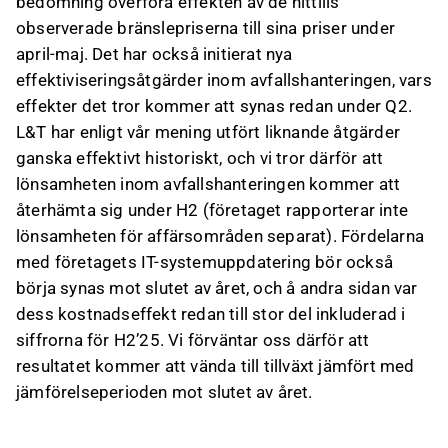
bedömning överföra effekten av de hittills
observerade bränslepriserna till sina priser under
april-maj. Det har också initierat nya
effektiviseringsåtgärder inom avfallshanteringen, vars
effekter det tror kommer att synas redan under Q2.
L&T har enligt vår mening utfört liknande åtgärder
ganska effektivt historiskt, och vi tror därför att
lönsamheten inom avfallshanteringen kommer att
återhämta sig under H2 (företaget rapporterar inte
lönsamheten för affärsområden separat). Fördelarna
med företagets IT-systemuppdatering bör också
börja synas mot slutet av året, och å andra sidan var
dess kostnadseffekt redan till stor del inkluderad i
siffrorna för H2’25. Vi förväntar oss därför att
resultatet kommer att vända till tillväxt jämfört med
jämförelseperioden mot slutet av året.