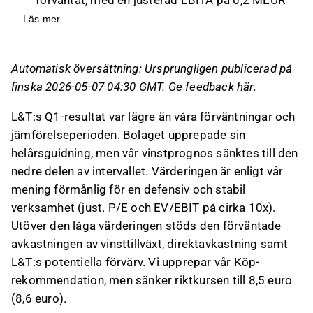
jämfört med förväntade 1,3 MEUR, vilket
Läs mer
påverkades av minskade volymer och högre
kostnader inom avfallshantering.
Automatisk översättning: Ursprungligen publicerad på
Företaget upprepade sin helårsguidning, men
finska 2026-05-07 04:30 GMT. Ge feedback
här
.
vinstprognosen sänktes till den nedre delen av
intervallet, medan omsättningsestimatet
L&T:s Q1-resultat var lägre än våra förväntningar och
höjdes något.
jämförelseperioden. Bolaget upprepade sin
Det nya företagets mål inkluderar en årlig
helårsguidning, men vår vinstprognos sänktes till den
omsättningstillväxt på 6 % och en justerad
nedre delen av intervallet. Värderingen är enligt vår
EBITA-marginal på 11 %, men tillväxten
mening förmånlig för en defensiv och stabil
förväntas vara blygsam utan större
verksamhet (just. P/E och EV/EBIT på cirka 10x).
investeringar eller förvärv.
Utöver den låga värderingen stöds den förväntade
Aktien anses förmånligt värderad med en
avkastningen av vinsttillväxt, direktavkastning samt
stabil direktavkastning och potential för
L&T:s potentiella förvärv. Vi upprepar vår Köp-
stigande multiplar, vilket gör den attraktiv för
rekommendation, men sänker riktkursen till 8,5 euro
både riskkapitalbolag och industriella aktörer.
(8,6 euro).