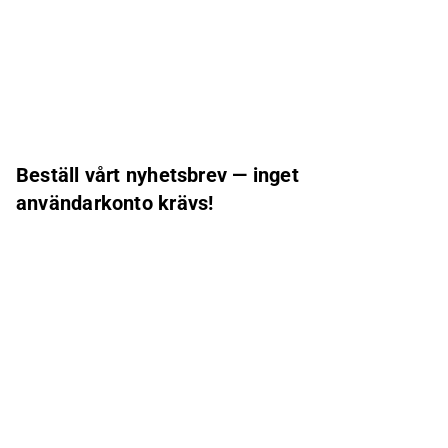
Beställ vårt nyhetsbrev — inget
användarkonto krävs!
Morgonrapport (på finska)
Inderes nyhetsbrev
Nordic Events
Inderes Femme
E-postadress