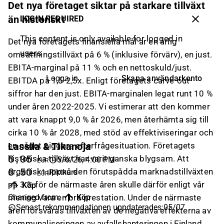
Det nya företaget siktar på starkare tillväxt
än historiskt
LOGIN REQUIRED
This content is only available for logged in
Det nya företagets finansiella mål är en årlig
users
omsättningstillväxt på 6 % (inklusive förvärv), en just.
EBITA-marginal på 11 % och en nettoskuld/just.
Skapa användarkonto
Logga in
EBITDA på 1,5-2,5x. Enligt företagets carve-out-
siffror har den just. EBITA-marginalen legat runt 10 %
under åren 2022-2025. Vi estimerar att den kommer
att vara knappt 9,0 % år 2026, men återhämta sig till
cirka 10 % år 2028, med stöd av effektiviseringar och
en något piggare efterfrågesituation. Företagets
Lassila & Tikanoja
historiska tillväxt har varit ganska blygsam. Att
6,95
5/6/26, 4:00 PM
EUR
organiskt uppnå den förutspådda marknadstillväxten
8,50
Riktkurs
EUR
på 3 % för de närmaste åren skulle därför enligt vår
Köp
mening vara en bra prestation. Under de närmaste
Changed from
:
Köp
Senast rekommendationen uppdaterades
:
05/07
åren försvåras tillväxten av de negativa effekterna av
kommunaliseringen av avfallshanteringen i Finland.