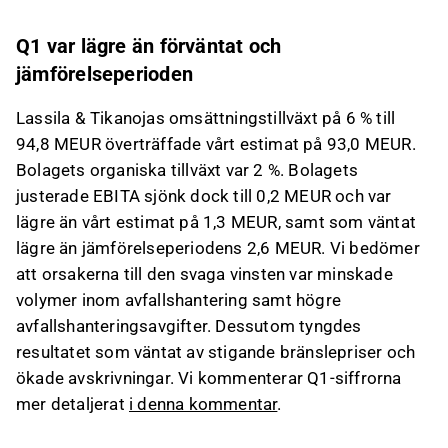
Detta innehåll är skapat av AI. Du kan lämna feedback
om det på Inderes
forum
.
Q1 var lägre än förväntat och
jämförelseperioden
Lassila & Tikanojas omsättningstillväxt på 6 % till
94,8 MEUR överträffade vårt estimat på 93,0 MEUR.
Bolagets organiska tillväxt var 2 %. Bolagets
justerade EBITA sjönk dock till 0,2 MEUR och var
lägre än vårt estimat på 1,3 MEUR, samt som väntat
lägre än jämförelseperiodens 2,6 MEUR. Vi bedömer
att orsakerna till den svaga vinsten var minskade
volymer inom avfallshantering samt högre
avfallshanteringsavgifter. Dessutom tyngdes
resultatet som väntat av stigande bränslepriser och
ökade avskrivningar. Vi kommenterar Q1-siffrorna
mer detaljerat
i denna kommentar
.