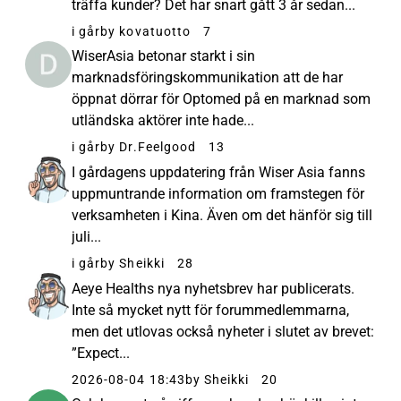
träffa kunder? Det har snart gått 3 år sedan...
i går
by kovatuotto
7
WiserAsia betonar starkt i sin
marknadsföringskommunikation att de har
öppnat dörrar för Optomed på en marknad som
utländska aktörer inte hade...
i går
by Dr.Feelgood
13
I gårdagens uppdatering från Wiser Asia fanns
uppmuntrande information om framstegen för
verksamheten i Kina. Även om det hänför sig till
juli...
i går
by Sheikki
28
Aeye Healths nya nyhetsbrev har publicerats.
Inte så mycket nytt för forummedlemmarna,
men det utlovas också nyheter i slutet av brevet:
”Expect...
2026-08-04 18:43
by Sheikki
20