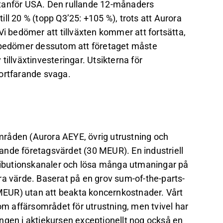
utanför USA. Den rullande 12-månaders
till 20 % (topp Q3’25: +105 %), trots att Aurora
Vi bedömer att tillväxten kommer att fortsätta,
Vi bedömer dessutom att företaget måste
tillväxtinvesteringar. Utsikterna för
fortfarande svaga.
råden (Aurora AEYE, övrig utrustning och
ande företagsvärdet (30 MEUR). En industriell
tributionskanaler och lösa många utmaningar på
göra värde. Baserat på en grov sum-of-the-parts-
0 MEUR) utan att beakta koncernkostnader. Vårt
nom affärsområdet för utrustning, men tvivel har
ngen i aktiekursen exceptionellt nog också en