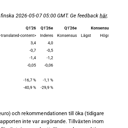
en för utrustning till 62,7 %.
det för utrustning till 3 % och riktkursen till
å finska 2026-05-07 05:00 GMT. Ge feedback
här
.
 osäkerhet kring framtida tillväxt och
Q1'26
Q1'26e
Q1'26e
Konsensus
y-translated-content>
Inderes
Konsensus
Lägst
Högst
Verkligt
ara högre än det nuvarande företagsvärdet,
3,4
4,0
marknadsvärde gör nyemissioner
-0,7
-0,5
-1,4
-1,2
-0,05
-0,06
det på Inderes
forum
.
-16,7 %
-1,1 %
-40,9 %
-29,9 %
8 euro) och rekommendationen till öka (tidigare
apporten inte var avgörande. Tillväxten inom