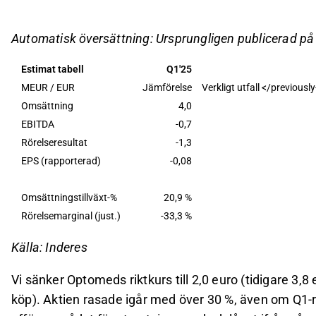
förväntningarna, vilket förbättrade bruttomarginal
Analytikern sänkte tillväxtestimatet för affärsområ
Automatisk översättning: Ursprungligen publicerad p
2,0 EUR, med en öka-rekommendation, på grund av
Estimat tabell
Q1'25
finansieringsrisker.
MEUR / EUR
Jämförelse
Verkligt utfall </previousl
Värderingen av Optomeds affärsportfölj anses v
Omsättning
4,0
vilket kan locka en förvärvare, men nuvarande 
EBITDA
-0,7
problematiska.
Rörelseresultat
-1,3
EPS (rapporterad)
-0,08
Detta innehåll är skapat av AI. Du kan lämna feedback om 
Omsättningstillväxt-%
20,9 %
Rörelsemarginal (just.)
-33,3 %
Källa: Inderes
Vi sänker Optomeds riktkurs till 2,0 euro (tidigare 3,
köp). Aktien rasade igår med över 30 %, även om Q1-r