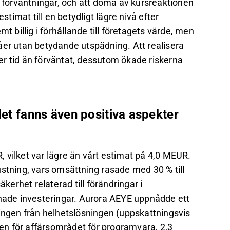
a förväntningar, och att döma av kursreaktionen
stimat till en betydligt lägre nivå efter
t billig i förhållande till företagets värde, men
åer utan betydande utspädning. Att realisera
r tid än förväntat, dessutom ökade riskerna
det fanns även positiva aspekter
 vilket var lägre än vårt estimat på 4,0 MEUR.
ustning, vars omsättning rasade med 30 % till
erhet relaterad till förändringar i
enade investeringar. Aurora AEYE uppnådde ett
gen från helhetslösningen (uppskattningsvis
n för affärsområdet för programvara, 2,3