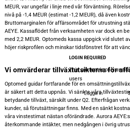
MEUR, var ungefär i linje med vår förväntning. Rörels
nivå på -1,4 MEUR (estimat -1,2 MEUR), då även kost
Bruttomarginalen för affärsområdet för utrustning stär
AEYE. Kassaflödet från verksamheten var dock en be
med 2,2 MEUR. Optomeds kassa uppgick vid slutet av Q
höjer riskprofilen och minskar tidsfönstret för att vän
LOGIN REQUIRED
Vi omvärderar tillväxtutsikterna för af
This content is only availa
users
Optomed guidar fortfarande för en omsättningstillväxt
är säkert att detta uppnås. Vi sänkte våra tillväxtestima
Logga in
betydande tillväxt, särskilt under Q2. Efterfrågan verk
kunder, så förutsättningar finns. Med en sänkt kostna
våra vinstestimat nästan oförändrade. Aurora AEYE:s
återkommande intäkter, men nedgången i övrig utrus