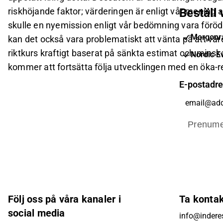
riskhöjande faktor; värderingen är enligt vår menin
Beställ
skulle en nyemission enligt vår bedömning vara föröd
Morgonra
kan det också vara problematiskt att vänta på att värd
riktkurs kraftigt baserat på sänkta estimat och minska
Nordic E
kommer att fortsätta följa utvecklingen med en öka
E-postadr
Prenume
Följ oss på våra kanaler i
Ta konta
social media
info@inderes