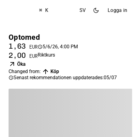
⌘ K
SV
Logga in
Optomed
1,63
5/6/26, 4:00 PM
EUR
2,00
Riktkurs
EUR
Öka
Changed from
:
Köp
Senast rekommendationen uppdaterades
:
05/07