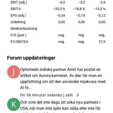
EBIT (adj.)
−6,0
−3,3
−2,6
EBIT-%
−35,3 %
−18,8 %
−13,3 %
EPS (adj.)
−0,34
−0,14
−0,12
Utdelning
0,00
0,00
0,00
Direktavkastning
P/E (just.)
neg.
neg.
neg.
EV/EBITDA
neg.
neg.
27,9
Forum uppdateringar
Optomeds indiska partner Aimil har postat en
artikel om Aurora-kameran. Av den får man en
uppfattning om att den använder mjukvara med
AI fö...
för 58 minuter sedan
by j.sälli
3
Och vore det inte dags att söka nya partners i
USA, när man inte själv kan sälja eller inte får