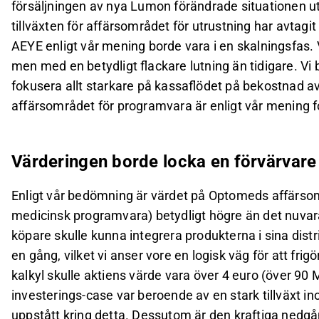
försäljningen av nya Lumon förändrade situationen 
tillväxten för affärsområdet för utrustning har avtagit 
AEYE enligt vår mening borde vara i en skalningsfas. 
men med en betydligt flackare lutning än tidigare. 
fokusera allt starkare på kassaflödet på bekostnad av 
affärsområdet för programvara är enligt vår mening 
Värderingen borde locka en förvärvare
Enligt vår bedömning är värdet på Optomeds affärsom
medicinsk programvara) betydligt högre än det nuvar
köpare skulle kunna integrera produkterna i sina dis
en gång, vilket vi anser vore en logisk väg för att fri
kalkyl skulle aktiens värde vara över 4 euro (över 9
investerings-case var beroende av en stark tillväxt i
uppstått kring detta. Dessutom är den kraftiga nedgå