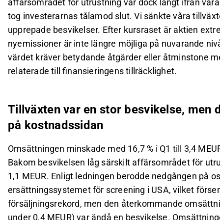
affärsområdet för utrustning var dock långt ifrån vår
tog investerarnas tålamod slut. Vi sänkte våra tillväxte
upprepade besvikelser. Efter kursraset är aktien extrem
nyemissioner är inte längre möjliga på nuvarande niv
värdet kräver betydande åtgärder eller åtminstone me
relaterade till finansieringens tillräcklighet.
Tillväxten var en stor besvikelse, men 
på kostnadssidan
Omsättningen minskade med 16,7 % i Q1 till 3,4 MEUR,
Bakom besvikelsen låg särskilt affärsområdet för utr
1,1 MEUR. Enligt ledningen berodde nedgången på osäk
ersättningssystemet för screening i USA, vilket förs
försäljningsrekord, men den återkommande omsättnin
under 0,4 MEUR) var ändå en besvikelse. Omsättninge