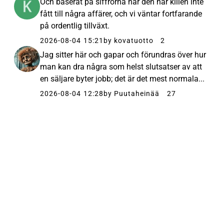
Och baserat på siffrorna har den här killen inte
fått till några affärer, och vi väntar fortfarande
på ordentlig tillväxt.
2026-08-04 15:21
by kovatuotto
2
Jag sitter här och gapar och förundras över hur
man kan dra några som helst slutsatser av att
en säljare byter jobb; det är det mest normala...
2026-08-04 12:28
by Puutaheinää
27