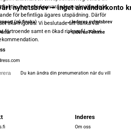
g attraktiv, men med nuvarande marknadsvärde
 vårt nyhetsbrev — inget användarkonto k
ande för befintliga ägares utspädning. Därför
pport (på finska)
Inderes nyhetsbrev
et ska frigöras. Vi beslutade att sänka vår
t förtroende samt en ökad riskprofil, och vi
vents
Inderes Femme
-rekommendation.
ess
rera
Du kan ändra din prenumeration när du vill
kt
Inderes
.fi
Om oss