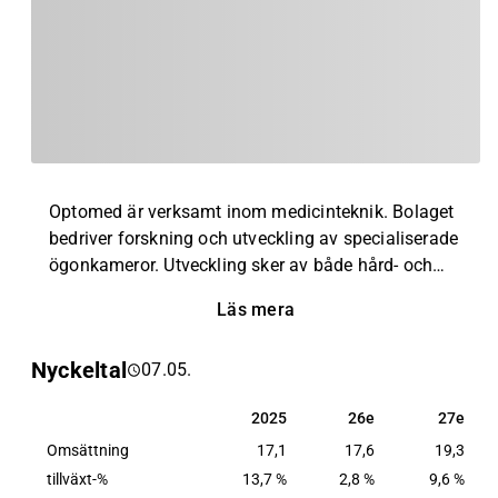
Skillnad (%)
2026e
 utfall vs. Inderes
Inderes
-16 %
17,6
-34 %
-0,6
Optomed är verksamt inom medicinteknik. Bolaget
-15 %
-3,3
bedriver forskning och utveckling av specialiserade
14 %
-0,14
ögonkameror. Utveckling sker av både hård- och
mjukvara som vidaresäljs under olika varumärken.
Läs mera
-15,6 %-enheter.
2,8 %
Verksamhet innehas på global nivå, med störst
-11 %-enheter.
-18,8 %
närvaro inom den nordiska marknaden. Kunderna
Nyckeltal
07.05.
består av forskningsinstitut samt sjukhus. Bolaget
har sitt huvudkontor i Oulu.
2025
26e
27e
2025
26e
27e
Omsättning
17,1
17,6
19,3
tillväxt-%
13,7 %
2,8 %
9,6 %