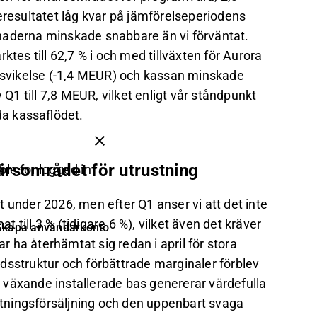
eresultatet låg kvar på jämförelseperiodens
naderna minskade snabbare än vi förväntat.
ktes till 62,7 % i och med tillväxten för Aurora
svikelse (-1,4 MEUR) och kassan minskade
1 till 7,8 MEUR, vilket enligt vår ståndpunkt
da kassaflödet.
färsområdet för utrustning
ble for logged in
 under 2026, men efter Q1 anser vi att det inte
t till 3 % (tidigare 6 %), vilket även det kräver
Skapa användarkonto
ar ha återhämtat sig redan i april för stora
dsstruktur och förbättrade marginaler förblev
 växande installerade bas genererar värdefulla
tningsförsäljning och den uppenbart svaga