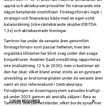
uppnå och aktiekursen prissätter för närvarande inte
någon betydande vinsttillväxt. Företagsförvärv ingår i
strategin och finansieras både med en egen solid
balansräkning (icke-räntebärande skulder/EBITDA:
1,3x) och aktiebaserade lösningar.
Tamtron har under de senaste åren genomfört
företagsförvärv som passar helheten, men den
organiska tillväxten har blivit svag under den svaga
konjunkturen. Andelen SaaS-omsättning rapporteras
inte (målsättning 12 % år 2030), men vi bedömer att
den har ökat, vilket bland annat stöds av en gynnsam
utveckling av bruttomarginalen under de senaste åren
samt en stor referenskund i Centraleuropa.
Försäljningen av doseringssystem satsades kraftigt
på under 2025 genom att anställa säljare i flera av
LOGIN REQUIRED
Tamtrons verksamhetsländer, vilket borde synas mer