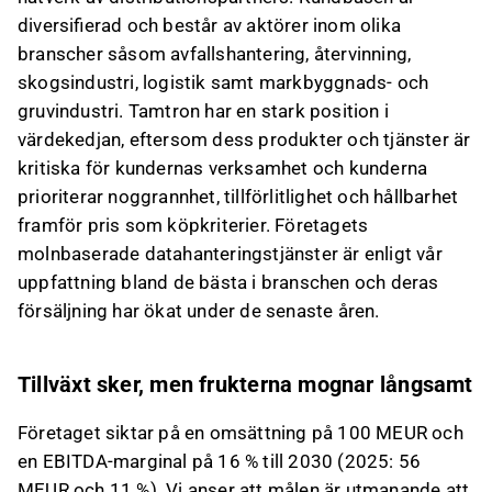
diversifierad och består av aktörer inom olika
branscher såsom avfallshantering, återvinning,
skogsindustri, logistik samt markbyggnads- och
gruvindustri. Tamtron har en stark position i
värdekedjan, eftersom dess produkter och tjänster är
kritiska för kundernas verksamhet och kunderna
prioriterar noggrannhet, tillförlitlighet och hållbarhet
framför pris som köpkriterier. Företagets
molnbaserade datahanteringstjänster är enligt vår
uppfattning bland de bästa i branschen och deras
försäljning har ökat under de senaste åren.
Tillväxt sker, men frukterna mognar långsamt
Företaget siktar på en omsättning på 100 MEUR och
en EBITDA-marginal på 16 % till 2030 (2025: 56
MEUR och 11 %). Vi anser att målen är utmanande att