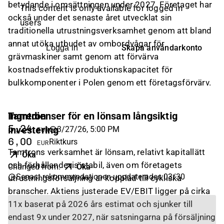
betydande i omsättningen under 2027. Företaget har
This content is only available for logged in
också under det senaste året utvecklat sin
users
traditionella utrustningsverksamhet genom att bland
annat utöka utbudet av ombordvågar för
Skapa användarkonto
Logga in
grävmaskiner samt genom att förvärva
kostnadseffektiv produktionskapacitet för
bulkkomponenter i Polen genom ett företagsförvärv.
Tamtron
Ingredienser för en lönsam långsiktig
5,24
investering
3/27/26, 5:00 PM
EUR
6,00
Riktkurs
EUR
Tamtrons verksamhet är lönsam, relativt kapitallätt
Öka
och förhållandevis stabil, även om företagets
Changed from
:
Öka
Senast rekommendationen uppdaterades
:
03/30
utrustningsförsäljning är kopplad till cykliska
branscher. Aktiens justerade EV/EBIT ligger på cirka
11x baserat på 2026 års estimat och sjunker till
endast 9x under 2027, när satsningarna på försäljning