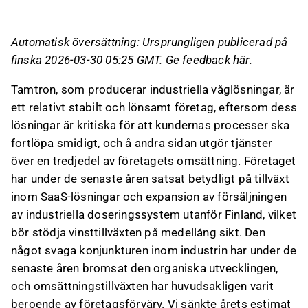
och en stark position i värdekedjan.
Företaget siktar på en omsättning på 100
Automatisk översättning: Ursprungligen publicerad på
MEUR och en EBITDA-marginal på 16 % till
finska 2026-03-30 05:25 GMT. Ge feedback
här
.
2030, men målen anses utmanande och
aktiekursen prissätter inte betydande
Tamtron, som producerar industriella våglösningar, är
vinsttillväxt.
ett relativt stabilt och lönsamt företag, eftersom dess
Organisk tillväxt har varit svag på grund av den
lösningar är kritiska för att kundernas processer ska
dåliga konjunkturen, men företagsförvärv och
fortlöpa smidigt, och å andra sidan utgör tjänster
ökande SaaS-försäljning stödjer långsiktig
över en tredjedel av företagets omsättning. Företaget
tillväxt.
har under de senaste åren satsat betydligt på tillväxt
Trots geopolitiska risker och svag likviditet,
inom SaaS-lösningar och expansion av försäljningen
förväntas aktiens avkastning under 2026-27
av industriella doseringssystem utanför Finland, vilket
drivas av vinsttillväxt och fritt kassaflöde, med
bör stödja vinsttillväxten på medellång sikt. Den
en positiv syn på ökad vinsttillväxt under 2027.
något svaga konjunkturen inom industrin har under de
senaste åren bromsat den organiska utvecklingen,
Detta innehåll är skapat av AI. Du kan lämna feedback
och omsättningstillväxten har huvudsakligen varit
om det på Inderes
forum
.
beroende av företagsförvärv. Vi sänkte årets estimat