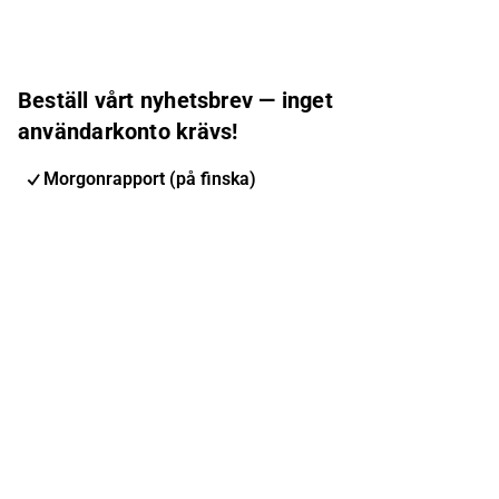
Beställ vårt nyhetsbrev — inget
användarkonto krävs!
Morgonrapport (på finska)
Inderes nyhetsbrev
Nordic Events
Inderes Femme
E-postadress
Prenumerera