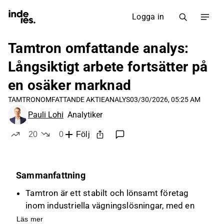
Logga in
Tamtron omfattande analys:
Långsiktigt arbete fortsätter på
en osäker marknad
TAMTRON
OMFATTANDE AKTIEANALYS
03/30/2026, 05:25 AM
Pauli Lohi
Analytiker
20
0
Följ
likes
dislikes
Sammanfattning
Tamtron är ett stabilt och lönsamt företag
inom industriella vägningslösningar, med en
betydande del av omsättningen från tjänster
Läs mer