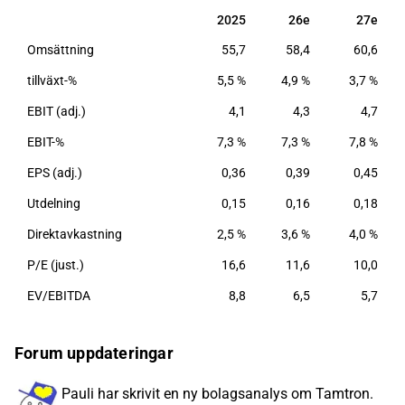
varierande områden, huvudsakligen inom industri-
2025
26e
27e
2025
26e
27e
och logistiksektorn. Verksamheten drivs globalt med
Omsättning
55,7
58,4
60,6
störst närvaro inom Europa.
tillväxt-%
5,5 %
4,9 %
3,7 %
EBIT (adj.)
4,1
4,3
4,7
EBIT-%
7,3 %
7,3 %
7,8 %
EPS (adj.)
0,36
0,39
0,45
Utdelning
0,15
0,16
0,18
Direktavkastning
2,5 %
3,6 %
4,0 %
P/E (just.)
16,6
11,6
10,0
EV/EBITDA
8,8
6,5
5,7
Forum uppdateringar
Pauli har skrivit en ny bolagsanalys om Tamtron.