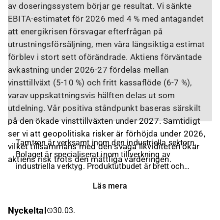
av doseringssystem börjar ge resultat. Vi sänkte
EBITA-estimatet för 2026 med 4 % med antagandet
att energikrisen försvagar efterfrågan på
utrustningsförsäljning, men våra långsiktiga estimat
förblev i stort sett oförändrade. Aktiens förväntade
avkastning under 2026-27 fördelas mellan
vinsttillväxt (5-10 %) och fritt kassaflöde (6-7 %),
varav uppskattningsvis hälften delas ut som
utdelning. Vår positiva ståndpunkt baseras särskilt
på den ökade vinsttillväxten under 2027. Samtidigt
ser vi att geopolitiska risker är förhöjda under 2026,
Tamtron är verksamt inom den industriella sektorn.
vilket tillsammans med den svaga likviditeten ökar
Bolaget är specialiserat inom tillverkning av
aktiens risk trots den måttliga värderingen.
industriella verktyg. Produktutbudet är brett och
inkluderar huvudsakligen digital vägningsutrustning,
Läs mera
såsom kranvågar, pallvagnsvågar, stockkranvågar,
dumpervågar, järnvägsvågar och
Nyckeltal
30.03.
datainsamlingssystem. Kunderna återfinns inom