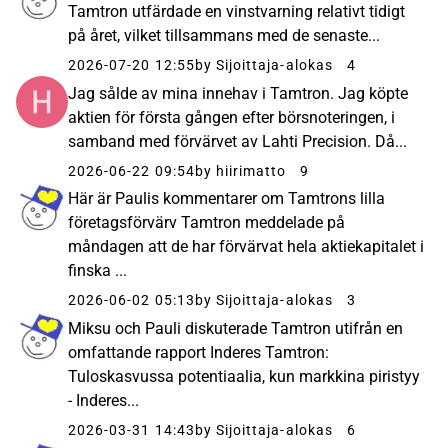
Tamtron utfärdade en vinstvarning relativt tidigt
på året, vilket tillsammans med de senaste...
2026-07-20 12:55
by Sijoittaja-alokas
4
Jag sålde av mina innehav i Tamtron. Jag köpte
aktien för första gången efter börsnoteringen, i
samband med förvärvet av Lahti Precision. Då...
2026-06-22 09:54
by hiirimatto
9
Här är Paulis kommentarer om Tamtrons lilla
företagsförvärv Tamtron meddelade på
måndagen att de har förvärvat hela aktiekapitalet i
finska ...
2026-06-02 05:13
by Sijoittaja-alokas
3
Miksu och Pauli diskuterade Tamtron utifrån en
omfattande rapport Inderes Tamtron:
Tuloskasvussa potentiaalia, kun markkina piristyy
- Inderes...
2026-03-31 14:43
by Sijoittaja-alokas
6