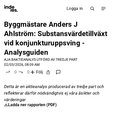
Logga in
Byggmästare Anders J
Ahlström: Substansvärdetillväxt
vid konjunkturuppsving -
Analysguiden
AJA B
AKTIEANALYS UTFÖRD AV TREDJE PART
02/03/2026, 08:09 AM
0
0
Följ
likes
dislikes
Detta är en aktieanalys producerad av tredje part och
reflekterar därför nödvändigtvis ej våra åsikter och
värderingar
Ladda ner rapporten (PDF)