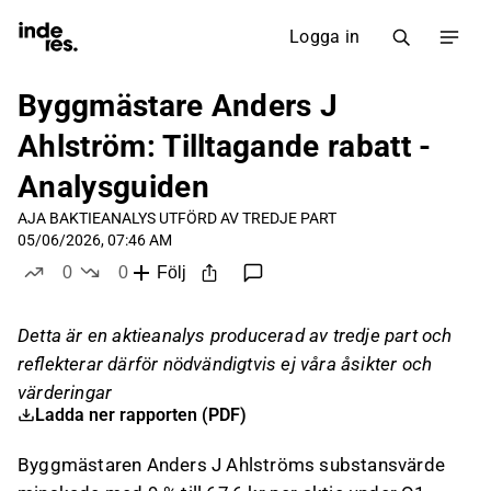
Logga in
Byggmästare Anders J
Ahlström: Tilltagande rabatt -
Analysguiden
AJA B
AKTIEANALYS UTFÖRD AV TREDJE PART
05/06/2026, 07:46 AM
0
0
Följ
likes
dislikes
Detta är en aktieanalys producerad av tredje part och
reflekterar därför nödvändigtvis ej våra åsikter och
värderingar
Ladda ner rapporten (PDF)
Byggmästaren Anders J Ahlströms substansvärde