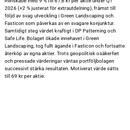
minskade med 9 % till 67,6 kr per aktie under Q1
2026 (+2 % justerat för extrautdelning), främst till
följd av svag utveckling i Green Landscaping och
Fasticon som påverkas av en svagare konjunktur.
Samtidigt steg värdet kraftigt i DP Patterning och
Safe Life. Bolaget ökade innehavet i Green
Landscaping, tog fullt ägande i Fasticon och fortsatte
återköp av egna aktier. Trots geopolitisk osäkerhet
och pressade värderingar väntas portföljbolagen
successivt stärka resultaten. Motiverat värde sätts
till 69 kr per aktie.