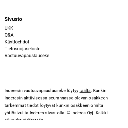
Sivusto
UKK
Q&A
Käyttöehdot
Tietosuojaseloste
Vastuuvapauslauseke
Inderesin vastuuvapauslauseke löytyy
täältä
. Kunkin
Inderesin aktiivisessa seurannassa olevan osakkeen
tarkemmat tiedot löytyvät kunkin osakkeen omilta
yhtiösivuilta Inderes-sivustolla.
© Inderes Oyj. Kaikki
oikeudet pidätetään.