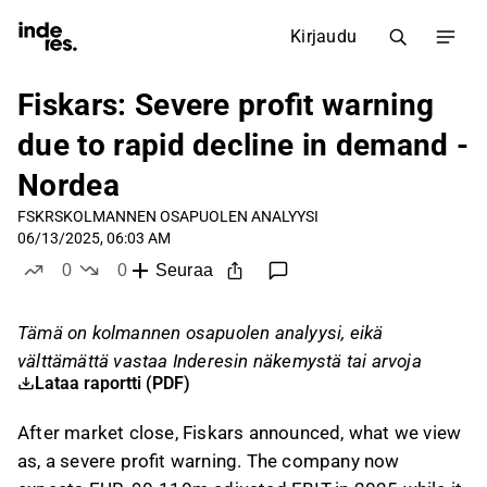
Kirjaudu
Fiskars: Severe profit warning
due to rapid decline in demand -
Nordea
FSKRS
KOLMANNEN OSAPUOLEN ANALYYSI
06/13/2025, 06:03 AM
0
0
Seuraa
tykkää
ei tykkää
Tämä on kolmannen osapuolen analyysi, eikä
välttämättä vastaa Inderesin näkemystä tai arvoja
Lataa raportti (PDF)
After market close, Fiskars announced, what we view
as, a severe profit warning. The company now