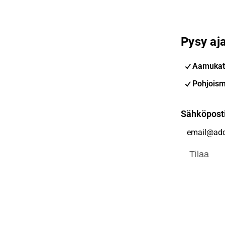
Pysy aja
Aamukat
Pohjoism
Sähköpost
Tilaa