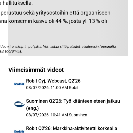
 hallituksella.
 perustuu sekä yritysostoihin että orgaaniseen
na konsernin kasvu oli 44 %, josta yli 13 % oli
eon transkriptin pohjalta. Voit antaa siitä palautetta Inderesin foorumilla.
sin foorumilla
.
Viimeisimmät videot
Robit Oyj, Webcast, Q2'26
08/07/2026, 11:00 AM
Robit
Suominen Q2'26: Työ käänteen eteen jatkuu
(eng.)
08/07/2026, 10:41 AM
Suominen
Robit Q2'26: Markkina-aktiviteetti korkealla