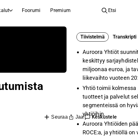
alut
Foorumi
Premium
Etsi
YHTIÖT
OPI SIJOITTAMISESTA
Tiivistelmä
Transkripti
Yhtiöt
Analyysikoulu
Opi lukemaan ja ymmärtämään osakeanalyysiä
Selaa ja suodata listattujen yhtiöiden listaa
Auroora Yhtiöt suunnit
Löydä osakkeita
Sijoituskoulu
keskittyy sarjayhdiste
Inspiraatiota seuraavaan sijoitukseesi
Oppaita ja oppitunteja sijoitusosaamisen kasvattamiseen
miljoonaa euroa, ja t
liikevaihto vuoteen 
Listautumiset
Salkunhaltijat
autumista
Uudet listautumiset ja tulevat pörssiannit
Sijoitustietoa jokaiselle tasolle, ensiaskeleista edistyneisiin salkkustrategioihin.
Yhtiö toimii kolmessa
tuotteet ja palvelut s
Yhtiökokouskutsut
segmenteissä on hyviä 
Yhtiökokousten päivämäärät ja osakkeenomistajatiedot
yhtiöihin.
Keskustele
Jaa
Seuraa
Auroora Yhtiöiden pää
ROCE:a, ja yhtiöllä on 