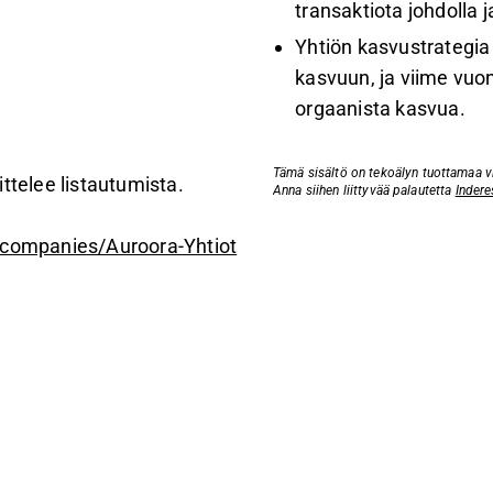
transaktiota johdolla ja
Yhtiön kasvustrategia
kasvuun, ja viime vuon
orgaanista kasvua.
Tämä sisältö on tekoälyn tuottamaa vid
ttelee listautumista.
Anna siihen liittyvää palautetta
Indere
i/companies/Auroora-Yhtiot