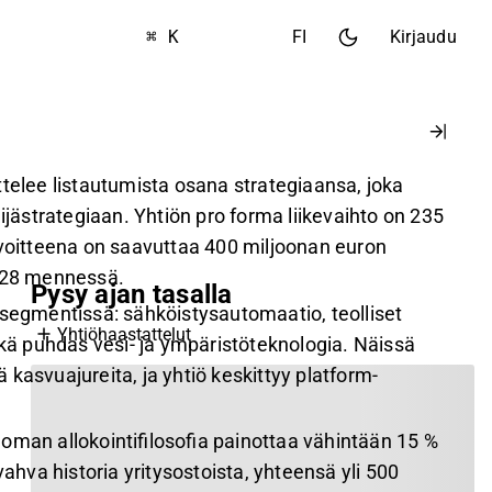
⌘ K
FI
Kirjaudu
telee listautumista osana strategiaansa, joka
lijästrategiaan. Yhtiön pro forma liikevaihto on 235
avoitteena on saavuttaa 400 miljoonan euron
2028 mennessä.
Pysy ajan tasalla
 segmentissä: sähköistysautomaatio, teolliset
Yhtiöhaastattelut
ekä puhdas vesi- ja ympäristöteknologia. Näissä
kasvuajureita, ja yhtiö keskittyy platform-
oman allokointifilosofia painottaa vähintään 15 %
vahva historia yritysostoista, yhteensä yli 500