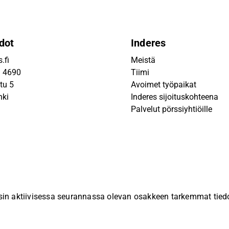
dot
Inderes
.fi
Meistä
9 4690
Tiimi
tu 5
Avoimet työpaikat
nki
Inderes sijoituskohteena
Palvelut pörssiyhtiöille
sin aktiivisessa seurannassa olevan osakkeen tarkemmat tiedot