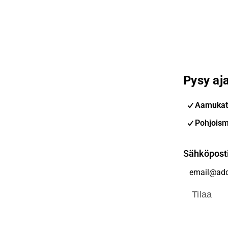
Pysy aja
Aamukat
Pohjoism
Sähköpost
Tilaa