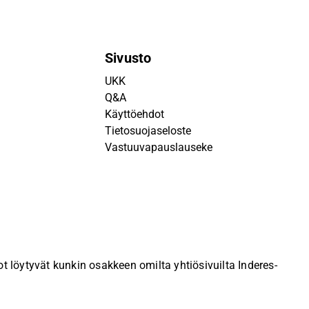
Sivusto
UKK
Q&A
Käyttöehdot
Tietosuojaseloste
Vastuuvapauslauseke
 löytyvät kunkin osakkeen omilta yhtiösivuilta Inderes-