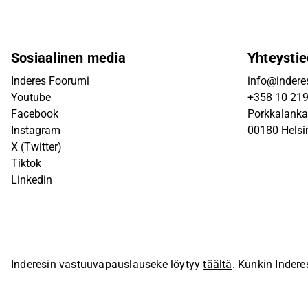
Sosiaalinen media
Yhteystie
Inderes Foorumi
info@inderes
Youtube
+358 10 21
Facebook
Porkkalanka
Instagram
00180 Helsi
X (Twitter)
Tiktok
Linkedin
Inderesin vastuuvapauslauseke löytyy
täältä
. Kunkin Indere
sivustolla.
© Inderes Oyj. Kaikki oikeudet pidätetään.