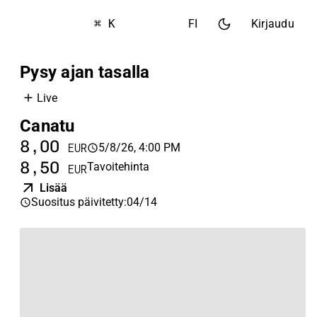
⌘ K
FI
Kirjaudu
Pysy ajan tasalla
Live
Canatu
8,00
5/8/26, 4:00 PM
EUR
8,50
Tavoitehinta
EUR
Lisää
Suositus päivitetty
:
04/14