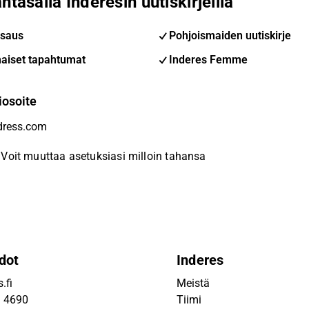
ntasalla Inderesin uutiskirjeillä
saus
Pohjoismaiden uutiskirje
aiset tapahtumat
Inderes Femme
iosoite
Voit muuttaa asetuksiasi milloin tahansa
dot
Inderes
.fi
Meistä
9 4690
Tiimi