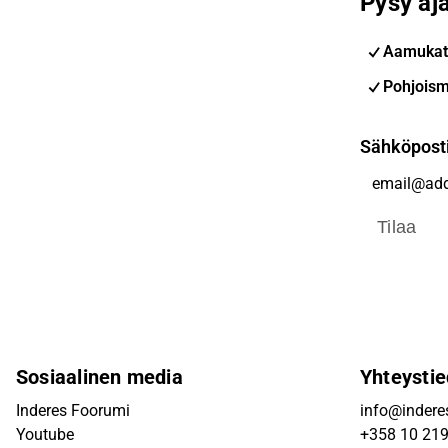
Pysy aja
Aamukat
Pohjoism
Sähköpost
Tilaa
Sosiaalinen media
Yhteystie
Inderes Foorumi
info@inderes
Youtube
+358 10 21