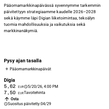
Pääomamarkkinapäivässä syvennymme tarkemmin
päivitettyyn strategiaamme kaudelle 2026–2028
sekä käymme läpi Digian liiketoimintaa, tekoälyn
tuomia mahdollisuuksia ja vaikutuksia sekä
markkinanäkymiä.
Pysy ajan tasalla
Pääomamarkkinapäivät
Digia
5,62
5/20/26, 4:00 PM
EUR
7,50
Tavoitehinta
EUR
Osta
Suositus päivitetty
:
04/29