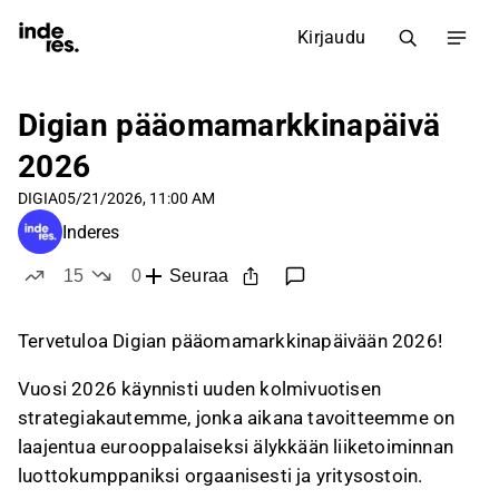
Kirjaudu
Digian pääomamarkkinapäivä
2026
DIGIA
05/21/2026, 11:00 AM
Inderes
15
0
Seuraa
tykkää
ei tykkää
Tervetuloa Digian pääomamarkkinapäivään 2026!
Vuosi 2026 käynnisti uuden kolmivuotisen
strategiakautemme, jonka aikana tavoitteemme on
laajentua eurooppalaiseksi älykkään liiketoiminnan
luottokumppaniksi orgaanisesti ja yritysostoin.