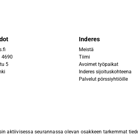
dot
Inderes
.fi
Meistä
9 4690
Tiimi
tu 5
Avoimet työpaikat
nki
Inderes sijoituskohteena
Palvelut pörssiyhtiöille
sin aktiivisessa seurannassa olevan osakkeen tarkemmat tiedot