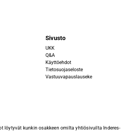
Sivusto
UKK
Q&A
Käyttöehdot
Tietosuojaseloste
Vastuuvapauslauseke
 löytyvät kunkin osakkeen omilta yhtiösivuilta Inderes-