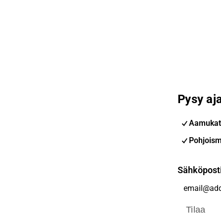
Pysy aja
Aamukat
Pohjoism
Sähköpost
Tilaa