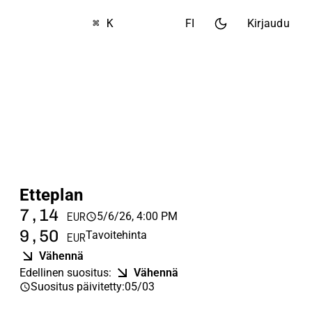
⌘ K
FI
Kirjaudu
Etteplan
7,14
5/6/26, 4:00 PM
EUR
9,50
Tavoitehinta
EUR
Vähennä
Edellinen suositus
:
Vähennä
Suositus päivitetty
:
05/03