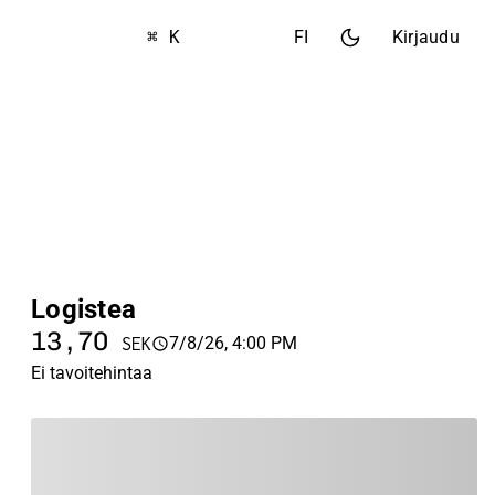
⌘ K
FI
Kirjaudu
Logistea
13,70
7/8/26, 4:00 PM
SEK
Ei tavoitehintaa