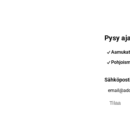
Pysy aja
Aamukat
Pohjoism
Sähköpost
Tilaa