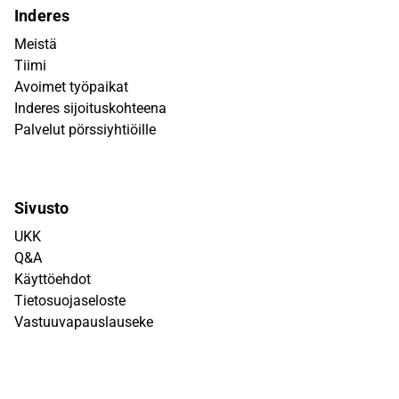
Inderes
Meistä
Tiimi
Avoimet työpaikat
Inderes sijoituskohteena
Palvelut pörssiyhtiöille
Sivusto
UKK
Q&A
Käyttöehdot
Tietosuojaseloste
Vastuuvapauslauseke