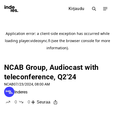
Kirjaudu
NCAB Group, Audiocast with
teleconference, Q2'24
NCAB
07/23/2024, 08:00 AM
Inderes
0
0
Seuraa
tykkää
ei tykkää