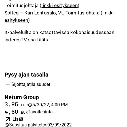
Toimitusjohtaja (
linkki esitykseen
)
Solteq – Kari Lehtosalo, Vt. Toimitusjohtaja (
linkki
esitykseen
)
It-palveluilta on katsottavissa kokonaisuudessaan
inderesTV:ssä
täältä
.
Pysy ajan tasalla
Sijoittajatilaisuudet
Netum Group
3,95
5/30/22, 4:00 PM
EUR
4,60
Tavoitehinta
EUR
Lisää
Suositus päivitetty
:
03/09/2022