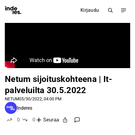
Kirjaudu
Netum sijoituskohteena | It-
palveluilta 30.5.2022
NETUM
05/30/2022, 04:00 PM
Inderes
0
0
Seuraa
tykkää
ei tykkää