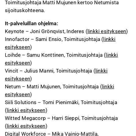
Toimitusjohtaja Matti Mujunen kertoo Netumista
sijoituskohteena.
It-palveluillan ohjelma:
​Keynote – Joni Grönqvist, Inderes (
linkki esitykseen
)
Innofactor – Sami Ensio, Toimitusjohtaja (
linkki
esitykseen
)
​Loihde – Samu Konttinen, Toimitusjohtaja (
linkki
esitykseen
)
Vincit – Julius Manni, Toimitusjohtaja (
linkki
esitykseen
)
Netum – Matti Mujunen, Toimitusjohtaja (
linkki
esitykseen
)
Siili Solutions – Tomi Pienimäki, Toimitusjohtaja
(
linkki esitykseen
)
Witted Megacorp – Harri Sieppi, Toimitusjohtaja
(
linkki esitykseen
)
Digital Workforce – Mika Vainio-Mattila,