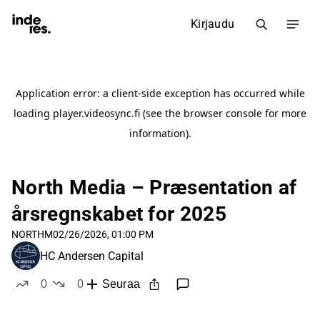
Kirjaudu
North Media – Præsentation af
årsregnskabet for 2025
NORTHM
02/26/2026, 01:00 PM
HC Andersen Capital
0
0
Seuraa
tykkää
ei tykkää