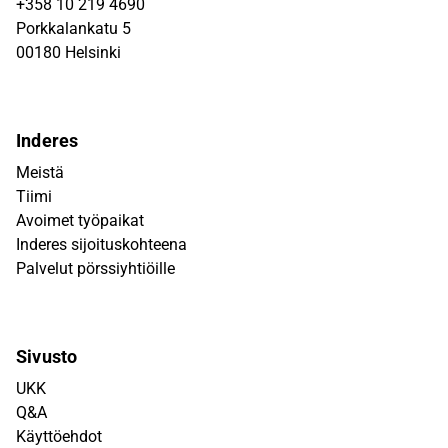
+358 10 219 4690
Porkkalankatu 5
00180 Helsinki
Inderes
Meistä
Tiimi
Avoimet työpaikat
Inderes sijoituskohteena
Palvelut pörssiyhtiöille
Sivusto
UKK
Q&A
Käyttöehdot