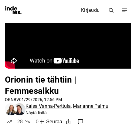
Kirjaudu
Orionin tie tähtiin |
Femmesalkku
ORNBV
01/29/2026, 12:56 PM
Kaisa Vanha-Perttula
,
Marianne Palmu
Näytä lisää
28
0
Seuraa
tykkää
ei tykkää