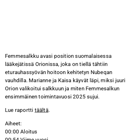
Femmesalkku avasi position suomalaisessa
lääkejätissä Orionissa, joka on tiellä tähtiin
eturauhassyövän hoitoon kehitetyn Nubeqan
vauhdilla. Marianne ja Kaisa käyvät läpi, miksi juuri
Orion valikoitui salkkuun ja miten Femmesalkun
ensimmäinen toimintavuosi 2025 sujui.
Lue raportti
täältä
.
Aiheet:
00:00 Aloitus
00:54 Viime vuosi