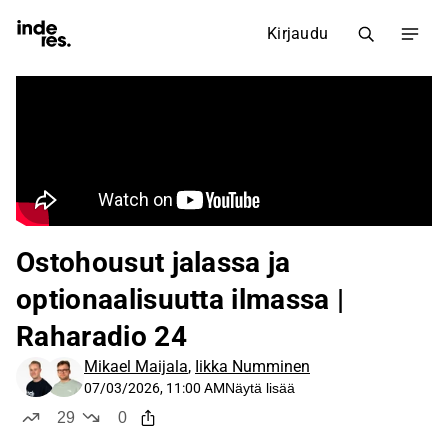
Kirjaudu
Ostohousut jalassa ja
optionaalisuutta ilmassa |
Raharadio 24
Mikael Maijala
,
Iikka Numminen
07/03/2026, 11:00 AM
Näytä lisää
29
0
tykkää
ei tykkää