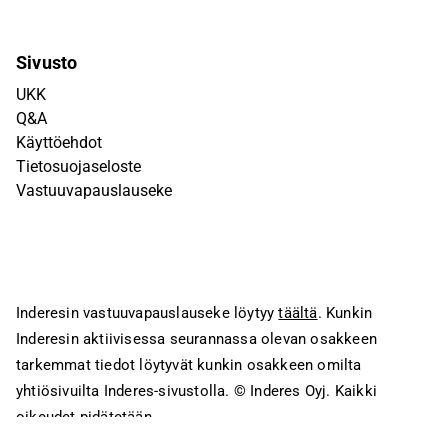
Sivusto
UKK
Q&A
Käyttöehdot
Tietosuojaseloste
Vastuuvapauslauseke
Inderesin vastuuvapauslauseke löytyy
täältä
. Kunkin
Inderesin aktiivisessa seurannassa olevan osakkeen
tarkemmat tiedot löytyvät kunkin osakkeen omilta
yhtiösivuilta Inderes-sivustolla.
© Inderes Oyj. Kaikki
oikeudet pidätetään.