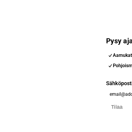
Pysy aja
Aamukat
Pohjoism
Sähköpost
Tilaa