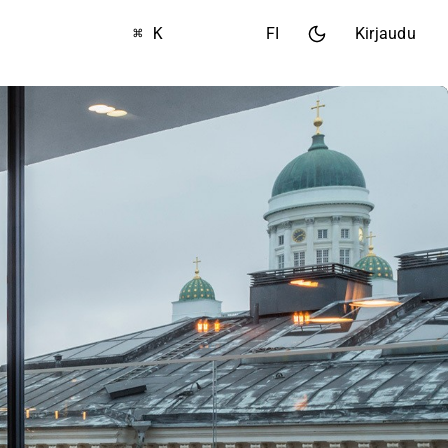
⌘ K
FI
Kirjaudu