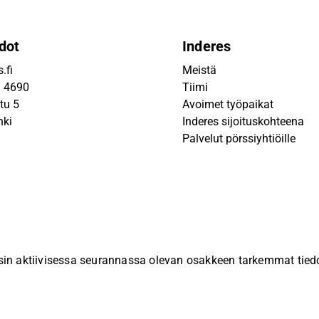
dot
Inderes
.fi
Meistä
9 4690
Tiimi
tu 5
Avoimet työpaikat
nki
Inderes sijoituskohteena
Palvelut pörssiyhtiöille
sin aktiivisessa seurannassa olevan osakkeen tarkemmat tiedot