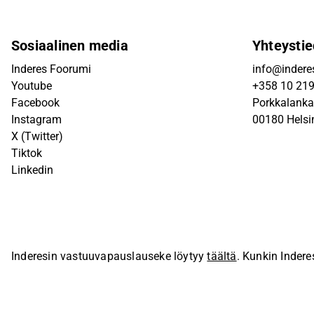
Sosiaalinen media
Yhteystie
Inderes Foorumi
info@inderes
Youtube
+358 10 21
Facebook
Porkkalanka
Instagram
00180 Helsi
X (Twitter)
Tiktok
Linkedin
Inderesin vastuuvapauslauseke löytyy
täältä
. Kunkin Indere
sivustolla.
© Inderes Oyj. Kaikki oikeudet pidätetään.