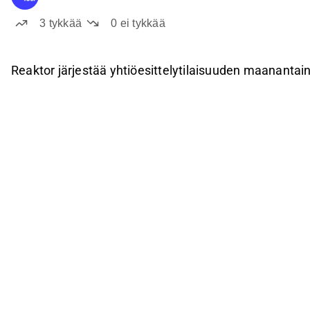
3
tykkää
0
ei tykkää
Reaktor järjestää yhtiöesittelytilaisuuden maanantain