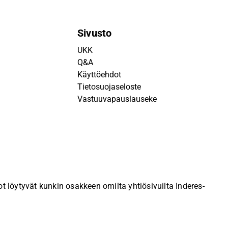
Sivusto
UKK
Q&A
Käyttöehdot
Tietosuojaseloste
Vastuuvapauslauseke
 löytyvät kunkin osakkeen omilta yhtiösivuilta Inderes-