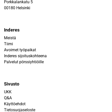
Porkkalankatu 5
00180 Helsinki
Inderes
Meistä
Tiimi
Avoimet työpaikat
Inderes sijoituskohteena
Palvelut pörssiyhtiöille
Sivusto
UKK
Q&A
Käyttöehdot
Tietosuojaseloste