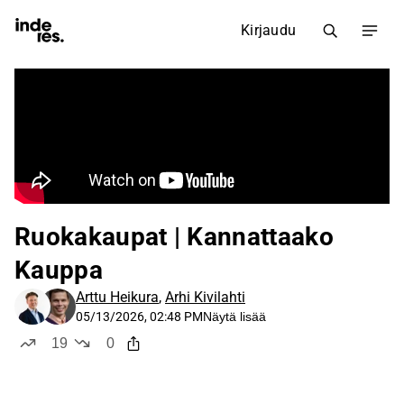
Kirjaudu
Ruokakaupat | Kannattaako
Kauppa
Arttu Heikura
,
Arhi Kivilahti
05/13/2026, 02:48 PM
Näytä lisää
19
0
tykkää
ei tykkää