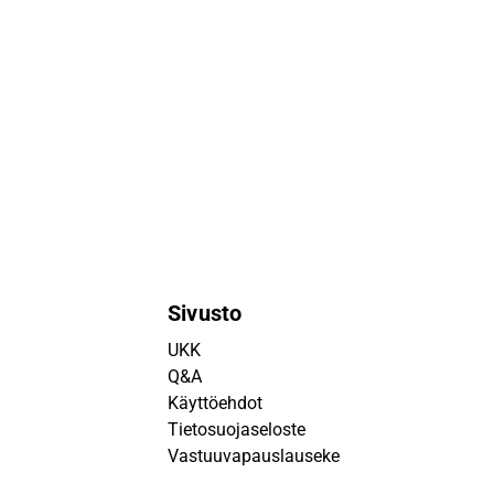
Sivusto
UKK
Q&A
Käyttöehdot
Tietosuojaseloste
Vastuuvapauslauseke