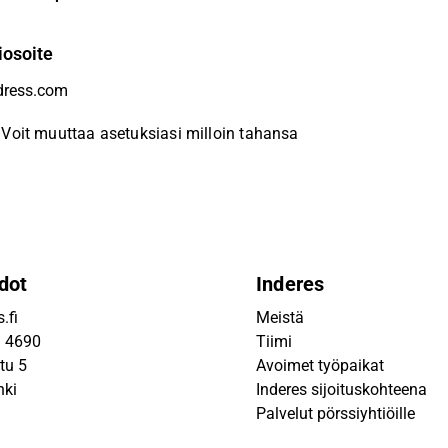
iosoite
Voit muuttaa asetuksiasi milloin tahansa
dot
Inderes
.fi
Meistä
9 4690
Tiimi
tu 5
Avoimet työpaikat
nki
Inderes sijoituskohteena
Palvelut pörssiyhtiöille