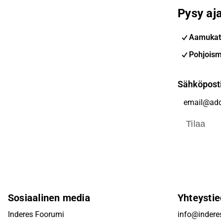
Pysy aja
Aamukat
Pohjoism
Sähköpost
Tilaa
Sosiaalinen media
Yhteystie
Inderes Foorumi
info@inderes