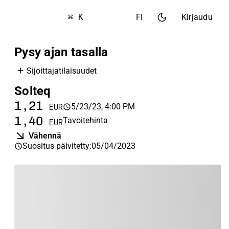
⌘ K
FI
Kirjaudu
Pysy ajan tasalla
Sijoittajatilaisuudet
Solteq
1,21
5/23/23, 4:00 PM
EUR
1,40
Tavoitehinta
EUR
Vähennä
Suositus päivitetty
:
05/04/2023