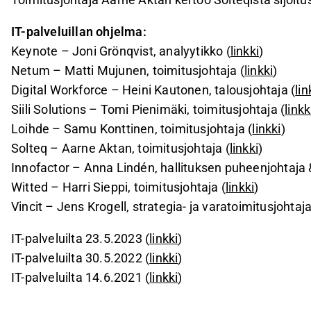
IT-palveluillan ohjelma:
Keynote – Joni Grönqvist, analyytikko (
linkki
)
Netum – Matti Mujunen, toimitusjohtaja (
linkki
)
Digital Workforce – Heini Kautonen, talousjohtaja (
lin
Siili Solutions – Tomi Pienimäki, toimitusjohtaja (
linkk
Loihde – Samu Konttinen, toimitusjohtaja (
linkki
)
Solteq – Aarne Aktan, toimitusjohtaja (
linkki
)
Innofactor – Anna Lindén, hallituksen puheenjohtaja 
Witted – Harri Sieppi, toimitusjohtaja (
linkki
)
Vincit – Jens Krogell, strategia- ja varatoimitusjohtaja
IT-palveluilta 23.5.2023 (
linkki
)
IT-palveluilta 30.5.2022 (
linkki
)
IT-palveluilta 14.6.2021 (
linkki
)