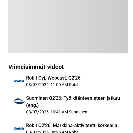
Viimeisimmät videot
Robit Oyj, Webcast, Q2'26
08/07/2026, 11:00 AM
Robit
Suominen Q2'26: Työ käänteen eteen jatkuu
(eng.)
08/07/2026, 10:41 AM
Suominen
Robit Q2'26: Markkina-aktiviteetti korkealla
08/07/2026, 08:26 AM
Robit