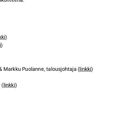
kki
)
i
)
& Markku Puolanne, talousjohtaja (
linkki
)
 (
linkki
)