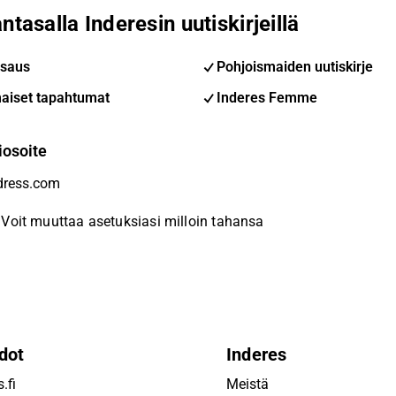
ntasalla Inderesin uutiskirjeillä
saus
Pohjoismaiden uutiskirje
aiset tapahtumat
Inderes Femme
iosoite
Voit muuttaa asetuksiasi milloin tahansa
dot
Inderes
.fi
Meistä