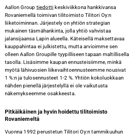
liikevaihtoennusteet nousivat 1 % ja
Aallon Group
tiedotti
keskiviikkona hankkivansa
tulosennusteet 1-2 % lähivuosille.
Rovaniemellä toimivan tilitoimisto Tilitori Oy:n
Tilitori Oy:n liikevaihto kasvoi 10 % viime
liiketoiminnan. Järjestely on yhtiön strategian
tilikaudella, ja sen kannattavuus oli
mukainen täsmähankinta, jolla yhtiö vahvistaa
poikkeuksellisen hyvä, mutta ei odoteta
jalansijaansa Lapin alueella. Käteisellä maksettavaa
jatkuvan samalla tasolla Aallon Groupin alla.
kauppahintaa ei julkistettu, mutta arvioimme sen
Kauppa tuo Aallon Groupille neljä uutta
olleen Aallon Groupille tyypilliseen tapaan maltillisella
työntekijää ja mahdollistaa kulusynergioita
tasolla. Lisäsimme kaupan ennusteisiimme, minkä
Rovaniemellä.
myötä lähivuosien liikevaihtoennusteemme nousivat
Tämä sisältö on tekoälyn tuottamaa. Anna siihen
1 %:n ja tulosennusteet 1-2 %. Yhtiön kokoluokkaan
liittyvää palautetta Inderesin
foorumilla
.
nähden pienellä järjestelyllä ei ole vaikutusta
näkemykseemme osakkeesta.
Pitkäikäinen ja hyvin hoidettu tilitoimisto
Rovaniemeltä
Vuonna 1992 perustetun Tilitori Oy:n tammikuuhun