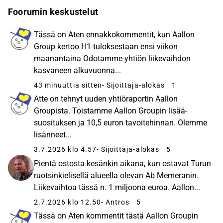
Foorumin keskustelut
Tässä on Aten ennakkokommentit, kun Aallon
Group kertoo H1-tuloksestaan ensi viikon
maanantaina Odotamme yhtiön liikevaihdon
kasvaneen alkuvuonna...
43 minuuttia sitten
- Sijoittaja-alokas
1
Atte on tehnyt uuden yhtiöraportin Aallon
Groupista. Toistamme Aallon Groupin lisää-
suosituksen ja 10,5 euron tavoitehinnan. Olemme
lisänneet...
3.7.2026 klo 4.57
- Sijoittaja-alokas
5
Pientä ostosta kesänkin aikana, kun ostavat Turun
ruotsinkielisellä alueella olevan Ab Memeranin.
Liikevaihtoa tässä n. 1 miljoona euroa. Aallon...
2.7.2026 klo 12.50
- Antros
5
Tässä on Aten kommentit tästä Aallon Groupin