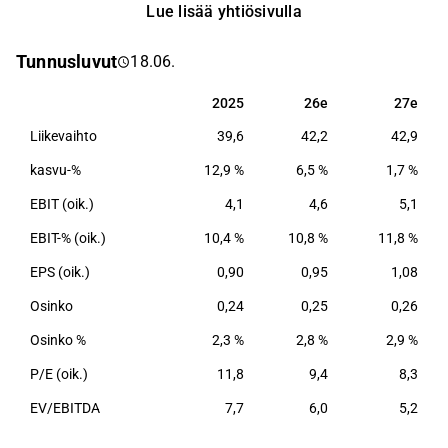
Lue lisää yhtiösivulla
osaaminen ja asiantuntemus paikallisella palvelulla.
Aallon Group kuuluu kokoluokaltaan Suomen
Tunnusluvut
18.06.
suurimpien tilitoimistojen joukkoon. Aallon Group
pyrkii aktiivisesti konsolidoimaan fragmentoitunutta
2025
26e
27e
2025
26e
27e
tilitoimistomarkkinaa.
Liikevaihto
39,6
42,2
42,9
kasvu-%
12,9 %
6,5 %
1,7 %
EBIT (oik.)
4,1
4,6
5,1
EBIT-% (oik.)
10,4 %
10,8 %
11,8 %
EPS (oik.)
0,90
0,95
1,08
Osinko
0,24
0,25
0,26
Osinko %
2,3 %
2,8 %
2,9 %
P/E (oik.)
11,8
9,4
8,3
EV/EBITDA
7,7
6,0
5,2