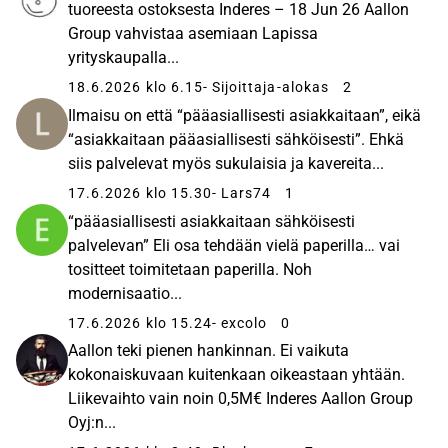
tuoreesta ostoksesta Inderes – 18 Jun 26 Aallon
Group vahvistaa asemiaan Lapissa
yrityskaupalla...
18.6.2026 klo 6.15
- Sijoittaja-alokas
2
Ilmaisu on että “pääasiallisesti asiakkaitaan”, eikä
“asiakkaitaan pääasiallisesti sähköisesti”. Ehkä
siis palvelevat myös sukulaisia ja kavereita...
17.6.2026 klo 15.30
- Lars74
1
“pääasiallisesti asiakkaitaan sähköisesti
palvelevan” Eli osa tehdään vielä paperilla… vai
tositteet toimitetaan paperilla. Noh
modernisaatio...
17.6.2026 klo 15.24
- excolo
0
Aallon teki pienen hankinnan. Ei vaikuta
kokonaiskuvaan kuitenkaan oikeastaan yhtään.
Liikevaihto vain noin 0,5M€ Inderes Aallon Group
Oyj:n...