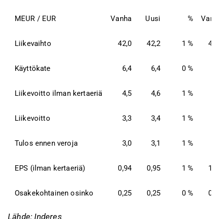
MEUR / EUR
Vanha
Uusi
%
Vanh
Liikevaihto
42,0
42,2
1 %
42,
Käyttökate
6,4
6,4
0 %
6,
Liikevoitto ilman kertaeriä
4,5
4,6
1 %
5,
Liikevoitto
3,3
3,4
1 %
3,
Tulos ennen veroja
3,0
3,1
1 %
3,
EPS (ilman kertaeriä)
0,94
0,95
1 %
1,0
Osakekohtainen osinko
0,25
0,25
0 %
0,2
Lähde: Inderes