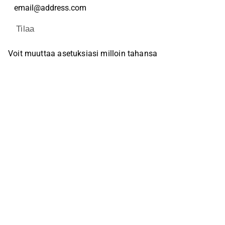
Tilaa
Voit muuttaa asetuksiasi milloin tahansa
Sosiaalinen media
Inderes Foorumi
Youtube
Facebook
Instagram
X (Twitter)
Tiktok
Linkedin