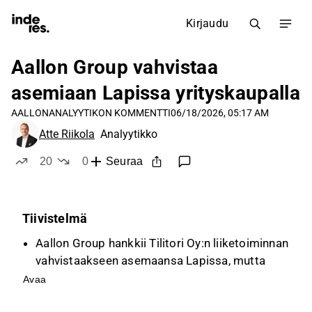
Kirjaudu
Aallon Group vahvistaa
asemiaan Lapissa yrityskaupalla
AALLON
ANALYYTIKON KOMMENTTI
06/18/2026, 05:17 AM
Atte Riikola
Analyytikko
20
0
Seuraa
tykkää
ei tykkää
Tiivistelmä
Aallon Group hankkii Tilitori Oy:n liiketoiminnan
vahvistaakseen asemaansa Lapissa, mutta
kauppahintaa ei julkistettu.
Avaa
Kaupan myötä Aallon Groupin