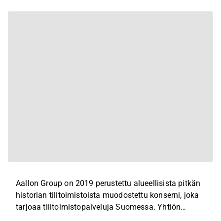
Aallon Group on 2019 perustettu alueellisista pitkän
historian tilitoimistoista muodostettu konserni, joka
tarjoaa tilitoimistopalveluja Suomessa. Yhtiön
tarkoituksena on tarjota suuren tilitoimiston