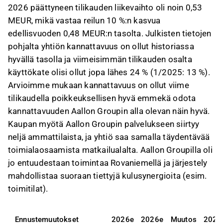
2026 päättyneen tilikauden liikevaihto oli noin 0,53
MEUR, mikä vastaa reilun 10 %:n kasvua
edellisvuoden 0,48 MEUR:n tasolta. Julkisten tietojen
pohjalta yhtiön kannattavuus on ollut historiassa
hyvällä tasolla ja viimeisimmän tilikauden osalta
käyttökate olisi ollut jopa lähes 24 % (1/2025: 13 %).
Arvioimme mukaan kannattavuus on ollut viime
tilikaudella poikkeuksellisen hyvä emmekä odota
kannattavuuden Aallon Groupin alla olevan näin hyvä.
Kaupan myötä Aallon Groupin palvelukseen siirtyy
neljä ammattilaista, ja yhtiö saa samalla täydentävää
toimialaosaamista matkailualalta. Aallon Groupilla oli
jo entuudestaan toimintaa Rovaniemellä ja järjestely
mahdollistaa suoraan tiettyjä kulusynergioita (esim.
toimitilat).
Ennustemuutokset
2026e
2026e
Muutos
2027