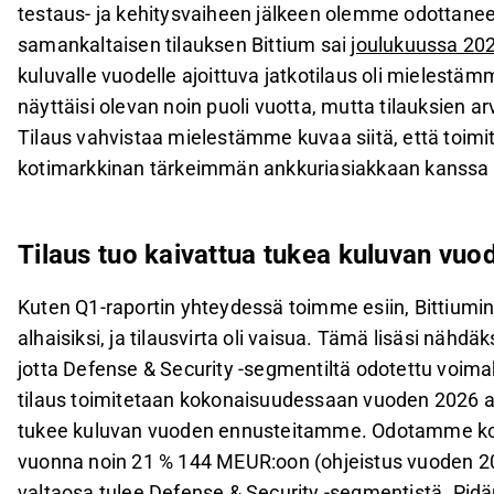
testaus- ja kehitysvaiheen jälkeen olemme odottaneet
samankaltaisen tilauksen Bittium sai
joulukuussa 20
kuluvalle vuodelle ajoittuva jatkotilaus oli mielestäm
näyttäisi olevan noin puoli vuotta, mutta tilauksien
Tilaus vahvistaa mielestämme kuvaa siitä, että toimit
kotimarkkinan tärkeimmän ankkuriasiakkaan kanssa o
Tilaus tuo kaivattua tukea kuluvan vuo
Kuten Q1-raportin yhteydessä toimme esiin, Bittiumin
alhaisiksi, ja tilausvirta oli vaisua. Tämä lisäsi nähdä
jotta Defense & Security -segmentiltä odotettu voim
tilaus toimitetaan kokonaisuudessaan vuoden 2026 ai
tukee kuluvan vuoden ennusteitamme. Odotamme koko
vuonna noin 21 % 144 MEUR:oon (ohjeistus vuoden 20
valtaosa tulee Defense & Security -segmentistä. Pi