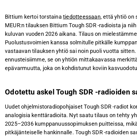
vanhoja analogisia kenttäradioita.
Tilaus tukee Bittiumin kuluvan vuoden toimitusvo
Bittium kertoi torstaina
tiedotteessaan
, että yhtiö o
mukaan liikevaihto kasvaa noin 21 % 144 MEUR:
MEUR:n tilauksen Bittium Tough SDR -radioista ja niihi
Defense & Security -segmentin odotetaan painott
kuluvan vuoden 2026 aikana. Tilaus on mielestämme 
avauksia odotetaan erityisesti UK:n kilpailutukse
Puolustusvoimien kanssa solmitulle pitkälle kumppan
vastaavan tilauksen yhtiö sai noin puoli vuotta sitten
Tämä sisältö on tekoälyn tuottamaa. Anna siihen liittyvää 
ennusteisiimme, se on yhtiön mittakaavassa merki
epävarmuutta, joka on kohdistunut koviin kasvuodotuks
Odotettu askel Tough SDR -radioiden s
Uudet ohjelmistoradiopohjaiset Tough SDR -radiot ko
analogisia kenttäradioita. Nyt saatu tilaus on tehty 
2025–2036 kumppanuussopimuksen puitteissa, mikä an
pitkäjänteiselle hankinnalle. Tough SDR -radioiden s