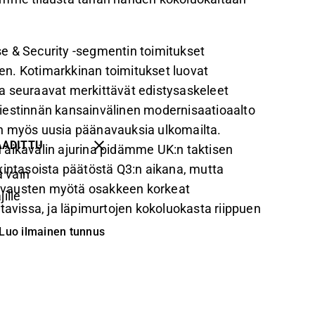
e & Security -segmentin toimitukset
n. Kotimarkkinan toimitukset luovat
a seuraavat merkittävät edistysaskeleet
iestinnän kansainvälinen modernisaatioaalto
en myös uusia päänavauksia ulkomailta.
AADITTU
 aikavälin ajurina pidämme UK:n taktisen
kintasoista päätöstä Q3:n aikana, mutta
 vain
n avausten myötä osakkeen korkeat
ille
tavissa, ja läpimurtojen kokoluokasta riippuen
Luo ilmainen tunnus