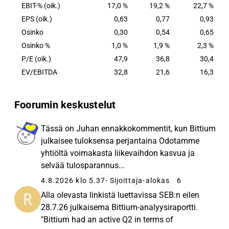
neurofysiologian osa-alueilla. Yhtiön pääkonttori
EBIT-% (oik.)
17,0 %
19,2 %
22,7 %
sijaitsee Oulussa.
EPS (oik.)
0,63
0,77
0,93
Osinko
0,30
0,54
0,65
Osinko %
1,0 %
1,9 %
2,3 %
P/E (oik.)
47,9
36,8
30,4
EV/EBITDA
32,8
21,6
16,3
Foorumin keskustelut
Tässä on Juhan ennakkokommentit, kun Bittium
julkaisee tuloksensa perjantaina Odotamme
yhtiöltä voimakasta liikevaihdon kasvua ja
selvää tulosparannus...
4.8.2026 klo 5.37
- Sijoittaja-alokas
6
Alla olevasta linkistä luettavissa SEB:n eilen
28.7.26 julkaisema Bittium-analyysiraportti.
"Bittium had an active Q2 in terms of