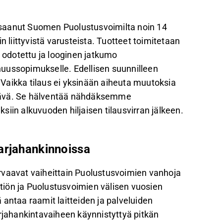
lyymeja ja vahvistaa ennusteita, joiden
n saanut Suomen Puolustusvoimilta noin 14
oon.
n liittyvistä varusteista. Tuotteet toimitetaan
uvan loppuvuoteen, ja uusia kansainvälisiä
odotettu ja looginen jatkumo
sta.
uussopimukselle. Edellisen suunnilleen
. Vaikka tilaus ei yksinään aiheuta muutoksia
palautetta Inderesin
foorumilla
.
ttävä. Se hälventää nähdäksemme
iin alkuvuoden hiljaisen tilausvirran jälkeen.
arjahankinnoissa
rvaavat vaiheittain Puolustusvoimien vanhoja
yhtiön ja Puolustusvoimien välisen vuosien
taa raamit laitteiden ja palveluiden
arjahankintavaiheen käynnistyttyä pitkän