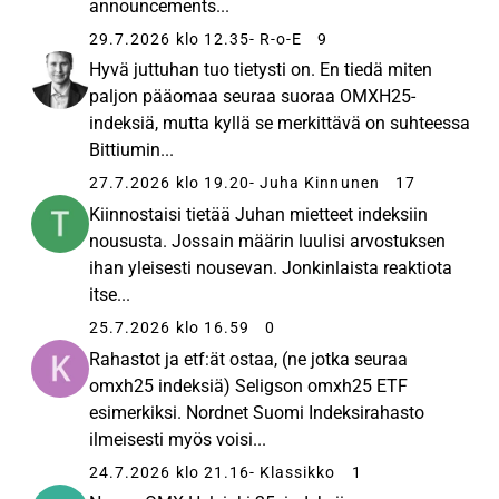
announcements...
29.7.2026 klo 12.35
- R-o-E
9
Hyvä juttuhan tuo tietysti on. En tiedä miten
paljon pääomaa seuraa suoraa OMXH25-
indeksiä, mutta kyllä se merkittävä on suhteessa
Bittiumin...
27.7.2026 klo 19.20
- Juha Kinnunen
17
Kiinnostaisi tietää Juhan mietteet indeksiin
noususta. Jossain määrin luulisi arvostuksen
ihan yleisesti nousevan. Jonkinlaista reaktiota
itse...
25.7.2026 klo 16.59
0
Rahastot ja etf:ät ostaa, (ne jotka seuraa
omxh25 indeksiä) Seligson omxh25 ETF
esimerkiksi. Nordnet Suomi Indeksirahasto
ilmeisesti myös voisi...
24.7.2026 klo 21.16
- Klassikko
1