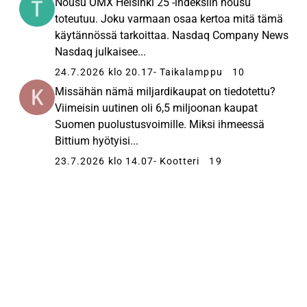
Nousu OMX Helsinki 25 -indeksiin nousu
toteutuu. Joku varmaan osaa kertoa mitä tämä
käytännössä tarkoittaa. Nasdaq Company News
Nasdaq julkaisee...
24.7.2026 klo 20.17
- Taikalamppu
10
Missähän nämä miljardikaupat on tiedotettu?
Viimeisin uutinen oli 6,5 miljoonan kaupat
Suomen puolustusvoimille. Miksi ihmeessä
Bittium hyötyisi...
23.7.2026 klo 14.07
- Kootteri
19