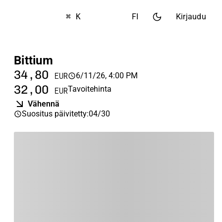
⌘ K
FI
Kirjaudu
Bittium
34,80
6/11/26, 4:00 PM
EUR
32,00
Tavoitehinta
EUR
Vähennä
Suositus päivitetty
:
04/30