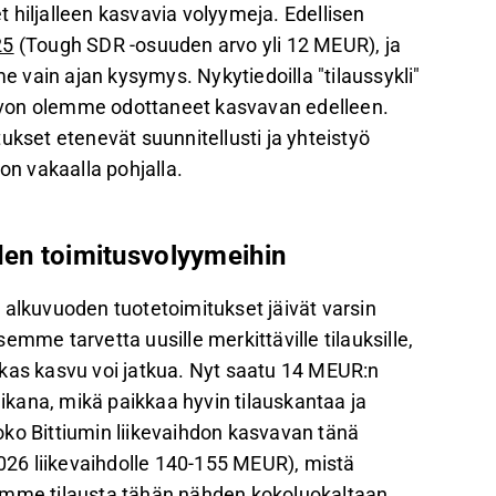
 hiljalleen kasvavia volyymeja. Edellisen
25
(Tough SDR -osuuden arvo yli 12 MEUR), ja
me vain ajan kysymys. Nykytiedoilla "tilaussykli"
 arvon olemme odottaneet kasvavan edelleen.
ukset etenevät suunnitellusti ja yhteistyö
n vakaalla pohjalla.
den toimitusvolyymeihin
 alkuvuoden tuotetoimitukset jäivät varsin
ksemme tarvetta uusille merkittäville tilauksille,
akas kasvu voi jatkua. Nyt saatu 14 MEUR:n
kana, mikä paikkaa hyvin tilauskantaa ja
 Bittiumin liikevaihdon kasvavan tänä
26 liikevaihdolle 140-155 MEUR), mistä
dämme tilausta tähän nähden kokoluokaltaan