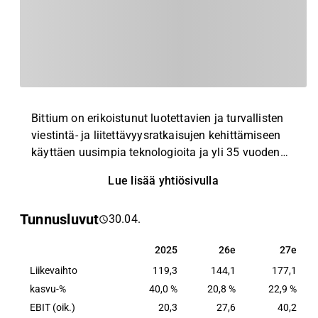
Bittium on erikoistunut luotettavien ja turvallisten
viestintä- ja liitettävyysratkaisujen kehittämiseen
käyttäen uusimpia teknologioita ja yli 35 vuoden
aikana kertynyttä syvällistä radioteknologian
Lue lisää yhtiösivulla
osaamistaan. Asiakkailleen Bittium tarjoaa
innovatiivisia tuotteita ja palveluita,
Tunnusluvut
30.04.
tuotealustoihinsa perustuvia ratkaisuja ja
tuotekehityspalveluita sekä korkealaatuisia
2025
26e
27e
2025
26e
27e
tietoturvaratkaisuja mobiililaitteisiin ja kannettaviin
Liikevaihto
tietokoneisiin. Bittium tarjoaa asiakkailleen myös
119,3
144,1
177,1
terveydenhuollon teknologian tuotteita ja palveluita
kasvu-%
40,0 %
20,8 %
22,9 %
biosignaalien mittaamiseen kardiologian ja
EBIT (oik.)
20,3
27,6
40,2