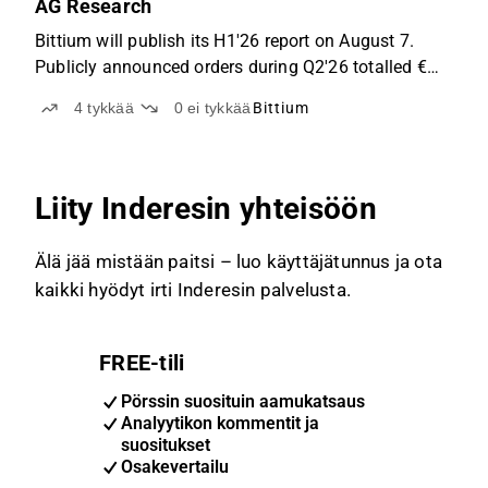
AG Research
Bittium will publish its H1'26 report on August 7.
Publicly announced orders during Q2'26 totalled €
26.6m, the vast majority from FDF and set for
4
tykkää
0
ei tykkää
Bittium
delivery during FY26. Growth this year is still
supported by the very strong order intake from
December...
Liity Inderesin yhteisöön
Älä jää mistään paitsi – luo käyttäjätunnus ja ota
kaikki hyödyt irti Inderesin palvelusta.
FREE-tili
Pörssin suosituin aamukatsaus
Analyytikon kommentit ja
suositukset
Osakevertailu