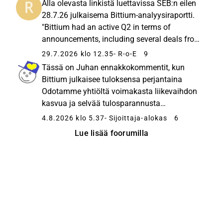
Alla olevasta linkistä luettavissa SEB:n eilen
hitaus kuin Bittiumin kaupantekokyvyn...
28.7.26 julkaisema Bittium-analyysiraportti.
"Bittium had an active Q2 in terms of
announcements, including several deals from
its existing clients and introducing new
29.7.2026 klo 12.35
- R-o-E
9
features and products to strengthen its
Tässä on Juhan ennakkokommentit, kun
position and future growth...
Bittium julkaisee tuloksensa perjantaina
Odotamme yhtiöltä voimakasta liikevaihdon
kasvua ja selvää tulosparannusta
vertailukauteen nähden Defense &amp;
4.8.2026 klo 5.37
- Sijoittaja-alokas
6
Security -segmentin tuotetoimitusten sekä
Lue lisää foorumilla
Indra-lisenssitulojen vetämänä. Teimme
pieniä ennustetarkistuk...