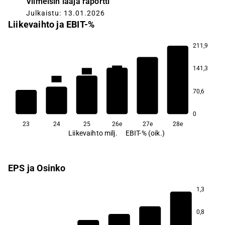
Viimeisin laaja raportti
Julkaistu: 13.01.2026
Liikevaihto ja EBIT-%
211,9
25,4
22,7
141,3
19,1
17,0
10,1
70,6
−5,6
0
23
24
25
26e
27e
28e
Liikevaihto milj.
EBIT-% (oik.)
EPS ja Osinko
1,3
3,5
0,8