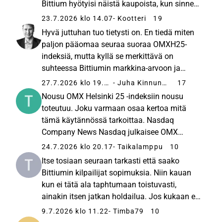
Bittium hyötyisi näistä kaupoista, kun sinne
on myyty pelkästään KNL omia tuotteita? Ja
23.7.2026 klo 14.07
- Kootteri
19
odotatko oikeasti vastausta kysymykseen,
Hyvä juttuhan tuo tietysti on. En tiedä miten
onko Nokia tai muu yritys...
paljon pääomaa seuraa suoraa OMXH25-
indeksiä, mutta kyllä se merkittävä on
suhteessa Bittiumin markkina-arvoon ja
vaihtoon. Tänään se nähtiinkin
27.7.2026 klo 19.20
- Juha Kinnunen
17
kurssinousuna, mitä kautta tämä kommentti
Nousu OMX Helsinki 25 -indeksiin nousu
on ikävästi myöhässä. Kyseessä on
toteutuu. Joku varmaan osaa kertoa mitä
käsittääkseni...
tämä käytännössä tarkoittaa. Nasdaq
Company News Nasdaq julkaisee OMX
Helsinki 25® -indeksin
24.7.2026 klo 20.17
- Taikalamppu
10
puolivuotistarkistuksen tulokset
Itse tosiaan seuraan tarkasti että saako
Bittiumin kilpailijat sopimuksia. Niin kauan
kun ei tätä ala taphtumaan toistuvasti,
ainakin itsen jatkan holdailua. Jos kukaan ei
saa sopimuksia on syynä enemmän
9.7.2026 klo 11.22
- Timba79
10
markkinoiden ja toimialan päätöksenteon