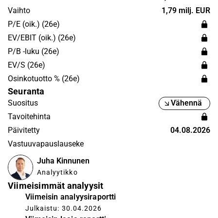
tietoturvaratkaisuja mobiililaitteisiin ja kannettaviin
Vaihto
1,79 milj. EUR
tietokoneisiin. Bittium tarjoaa asiakkailleen myös
P/E (oik.) (26e)
terveydenhuollon teknologian tuotteita ja palveluita
EV/EBIT (oik.) (26e)
biosignaalien mittaamiseen kardiologian ja
P/B -luku (26e)
neurofysiologian osa-alueilla. Yhtiön pääkonttori sijaitsee
EV/S (26e)
Oulussa.
Osinkotuotto % (26e)
Seuranta
Suositus
Vähennä
Tavoitehinta
Päivitetty
04.08.2026
Vastuuvapauslauseke
Juha Kinnunen
Analyytikko
Viimeisimmät analyysit
Viimeisin analyysiraportti
Julkaistu: 30.04.2026