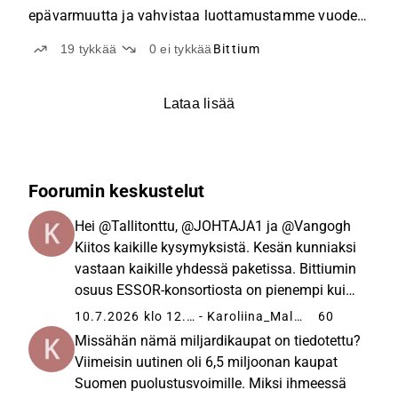
epävarmuutta ja vahvistaa luottamustamme vuoden
2026 koviin kasvuodotuksiin.
19
tykkää
0
ei tykkää
Bittium
Lataa lisää
Foorumin keskustelut
Hei @Tallitonttu, @JOHTAJA1 ja @Vangogh
Kiitos kaikille kysymyksistä. Kesän kunniaksi
vastaan kaikille yhdessä paketissa. Bittiumin
osuus ESSOR-konsortiosta on pienempi kuin
laskennallinen osuus olisi (1/6 osa), koska
10.7.2026 klo 12.06
- Karoliina_Malmi
60
Suomen osuus näistä kuudesta maasta on
Missähän nämä miljardikaupat on tiedotettu?
pienempi. Isommilla mailla...
Viimeisin uutinen oli 6,5 miljoonan kaupat
Suomen puolustusvoimille. Miksi ihmeessä