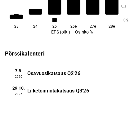
2,3
0,3
1,9
1,6
1,3
1,0
−0,2
23
24
25
26e
27e
28e
EPS (oik.)
Osinko %
Pörssikalenteri
7.8.
Osavuosikatsaus
Q2'26
2026
29.10.
Liiketoimintakatsaus
Q3'26
2026