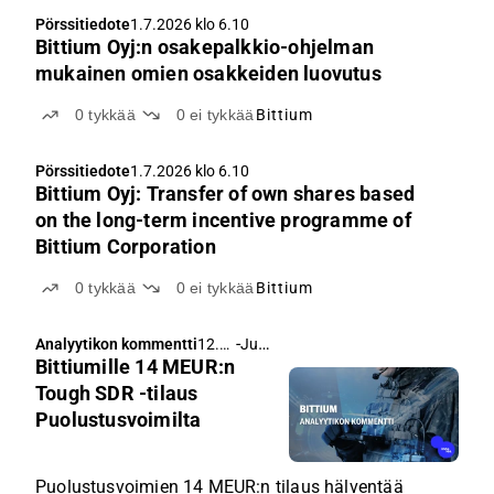
Pörssitiedote
1.7.2026 klo 6.10
Bittium Oyj:n osakepalkkio-ohjelman
mukainen omien osakkeiden luovutus
0
tykkää
0
ei tykkää
Bittium
Pörssitiedote
1.7.2026 klo 6.10
Bittium Oyj: Transfer of own shares based
on the long-term incentive programme of
Bittium Corporation
0
tykkää
0
ei tykkää
Bittium
-
Juha Kinnunen
Analyytikon kommentti
12.6.
Bittiumille 14 MEUR:n
2026
klo
Tough SDR -tilaus
4.52
Puolustusvoimilta
Puolustusvoimien 14 MEUR:n tilaus hälventää