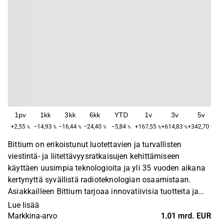
1pv
1kk
3kk
6kk
YTD
1v
3v
5v
+2,55
−14,93
−16,44
−24,40
−5,84
+167,55
+614,83
+342,70
%
%
%
%
%
%
%
%
Bittium on erikoistunut luotettavien ja turvallisten
viestintä- ja liitettävyysratkaisujen kehittämiseen
käyttäen uusimpia teknologioita ja yli 35 vuoden aikana
kertynyttä syvällistä radioteknologian osaamistaan.
Asiakkailleen Bittium tarjoaa innovatiivisia tuotteita ja
palveluita, tuotealustoihinsa perustuvia ratkaisuja ja
Lue lisää
tuotekehityspalveluita sekä korkealaatuisia
Markkina-arvo
1,01 mrd. EUR