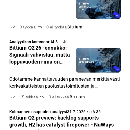
0
tykkää
0
ei tykkää
Bittium
-
Juha Kinnunen
Analyytikon kommentti
4.8.2
Bittium Q2'26 -ennakko:
026
klo
Signaali vahvistuu, mutta
4.54
loppuvuoden rima on
korkealla
Odotamme kannattavuuden paranevan merkittävästi
korkeakatteisten puolustustoimitusten ja
lisenssitulojen ansiosta.
15
tykkää
0
ei tykkää
Bittium
Kolmannen osapuolen analyysi
31.7.2026 klo 6.36
Bittium Q2 preview: backlog supports
growth, H2 has catalyst firepower - NuWays