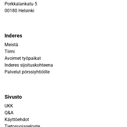
Porkkalankatu 5
00180 Helsinki
Inderes
Meistä
Tiimi
Avoimet työpaikat
Inderes sijoituskohteena
Palvelut pörssiyhtiöille
Sivusto
UKK
Q&A
Käyttöehdot
Tietosuojaseloste