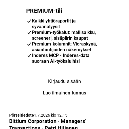
PREMIUM-tili
Kaikki yhtiöraportit ja
syväanalyysit
Premium-työkalut: mallisalkku,
screeneri, sisäpiirin kaupat
Premium-kolumnit: Vieraskynä,
asiantuntijoiden näkemykset
Inderes MCP - Inderes-data
suoraan AI-työkaluihisi
Kirjaudu sisään
Luo ilmainen tunnus
Pörssitiedote
1.7.2026 klo 12.15
Bittium Corporation - Managers'
Transactions - Petri Hiljanen