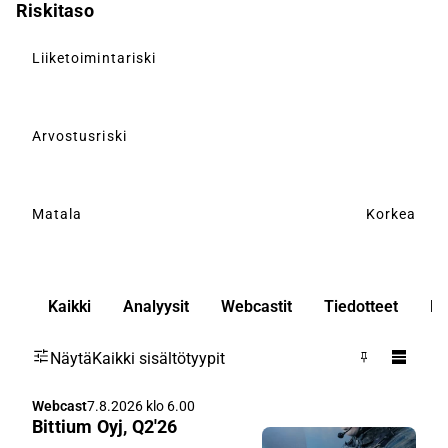
Riskitaso
Liiketoimintariski
Arvostusriski
Matala
Korkea
Kaikki
Analyysit
Webcastit
Tiedotteet
Ko
Näytä
Kaikki sisältötyypit
Webcast
7.8.2026 klo 6.00
Bittium Oyj, Q2'26