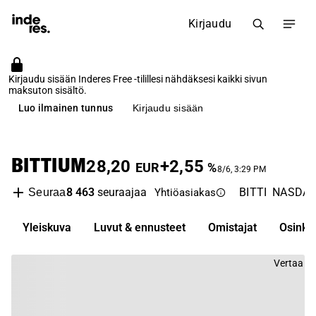
Kirjaudu
Kirjaudu sisään Inderes Free -tilillesi nähdäksesi kaikki sivun
maksuton sisältö.
Luo ilmainen tunnus
Kirjaudu sisään
BITTIUM
28,20
+2,55
EUR
%
8/6, 3:29 PM
8 463
seuraajaa
BITTI
NASDAQ 
Seuraa
Yhtiöasiakas
Yleiskuva
Luvut & ennusteet
Omistajat
Osinko
Vertaa