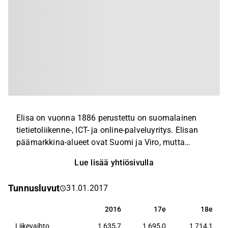
Elisa on vuonna 1886 perustettu on suomalainen
tietietoliikenne-, ICT- ja online-palveluyritys. Elisan
päämarkkina-alueet ovat Suomi ja Viro, mutta
yhtiöllä on toimintaa myös 14 muussa maassa. Elisa
Lue lisää yhtiösivulla
on johtava mobiiliverkko-operaattori ja kiinteän
verkon operaattori Suomessa ja markkinakakkonen
Tunnusluvut
31.01.2017
Virossa. Elisa tekee yhteistyötä myös
kansainvälisten toimijoiden kanssa.
2016
17e
18e
2016
17e
18e
Liikevaihto
1 635,7
1 695,0
1 714,1