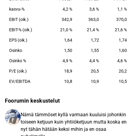
kasvu-%
4,2 %
3,6 %
1,1 %
EBIT (oik.)
342,9
363,0
370,0
EBIT-% (oik.)
21,0 %
21,4 %
21,6 %
EPS (oik.)
1,64
1,72
1,74
Osinko
1,50
1,55
1,60
Osinko %
4,9 %
4,4 %
4,6 %
P/E (oik.)
18,9
20,5
20,2
EV/EBITDA
10,8
10,9
10,5
Foorumin keskustelut
Nämä tämmöset kyllä varmaan kuuluisi johonkin
toiseen ketjuun kuin yhtiiöketjuun mutta koska en
nyt tähän hätään keksi mihin ja en osaa