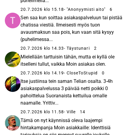
puhelimella...
20.7.2026 klo 15.18
- "Anonyymisti aito"
6
Sen saa kun soittaa asiakaspalveluun tai pistää
chatissa viestiä. Ilmeisesti myös tuon
avausmaksun saa pois, kun vaan sitä kysyy
(puhelimessa...
20.7.2026 klo 14.33
- Täystunari
2
Mielellään tarttuisin tähän, mutta ei kyllä ole
itselleni tullut, vaikka Moin asiakas olen.
20.7.2026 klo 14.19
- CloseToStupid
0
Itse justiinsa tein saman Telian osalta. 3-4h
asiakaspalvelussa 3 päivää netti poikki 0
pahoittelua Suoranaista kettuilua omalle
naamalle. Yrittiv...
20.7.2026 klo 11.58
- Ville
14
Tämä on nyt käynnissä oleva laajempi
hintakampanja Moin asiakkaille: Identtisiä
tarjouksia on siis mennyt suurelle joukolle