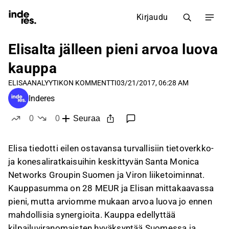
Kirjaudu
Elisalta jälleen pieni arvoa luova
kauppa
ELISA
ANALYYTIKON KOMMENTTI
03/21/2017, 06:28 AM
Inderes
0
0
Seuraa
tykkää
ei tykkää
Elisa tiedotti eilen ostavansa turvallisiin tietoverkko-
ja konesaliratkaisuihin keskittyvän Santa Monica
Networks Groupin Suomen ja Viron liiketoiminnat.
Kauppasumma on 28 MEUR ja Elisan mittakaavassa
pieni, mutta arviomme mukaan arvoa luova jo ennen
mahdollisia synergioita. Kauppa edellyttää
kilpailuviranomaisten hyväksyntää Suomessa ja