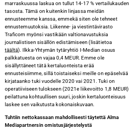
marraskuussa laskua on tullut 14-17 % vertailukauden
tasosta. Tämä on kuitenkin linjassa meidän
ennusteemme kanssa, emmekä siten ole tehneet
ennustemuutoksia. Liikenne- ja viestintävirasto
Traficom myönsi vastikään valtionavustuksia
journalistisen sisällön edistämiseen (lisätietoa
täältä
). Ilkka-Yhtymän tytäryhtiö I-Median osuus
palkkatuesta on vajaa 0,4 MEUR. Emme ole
sisällyttäneet tätä kertaluonteista erää
ennusteisiimme, sillä toistaiseksi meille on epäselvää
kirjataanko tuki vuodelle 2020 vai 2021. Tuki on
operatiiviseen tulokseen (2021e liikevoitto 1,8 MEUR)
peilattuna kohtuullisen suuri, joskin kertaluonteisuus
laskee sen vaikutusta kokonaiskuvaan.
Tuhtiin nettokassaan mahdollisesti täytettä Alma
Mediapartnersin omistusjärjestelystä