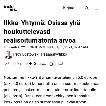
Kirjaudu
Ilkka-Yhtymä: Osissa yhä
houkuttelevasti
realisoitumatonta arvoa
ILKKA
ANALYYTIKON KOMMENTTI
01/08/2021, 02:47 AM
Petri Gostowski
Pääanalyytikko
0
0
Seuraa
tykkää
ei tykkää
Nostamme Ilkka-Yhtymän tavoitehinnan 5,0 euroon
(aik. 4,0 euroa) kohonnutta osien summa -laskelmaa
peilaten ja laskemme suosituksemme lisää-tasolle
(aik. osta). Osakkeen arvonkehityksen kannalta
keskiössä on osien summassa piilevän arvon