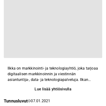
Ilkka on markkinointi- ja teknologiayhtiö, joka tarjoaa
digitaalisen markkinoinnin ja viestinnän
asiantuntija-, data- ja teknologiapalveluja. Ilkan
liiketoiminnan ytimen muodostavat markkinointi- ja
Lue lisää yhtiösivulla
viestintäteknologian edelläkävijänä toimiva
ohjelmistoyritys Liana ja sen Ruotsissa toimiva
Tunnusluvut
07.01.2021
tytäryhtiö Ungapped, dataohjatun myynnin ja