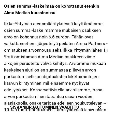
Osien summa -laskelmaa on kohottanut etenkin
Alma Median kurssinousu
Ilkka-Yhtymän arvonmäärityksessä käyttämämme
osien summa -laskelmamme mukainen osakkeen
arvo on kohonnut noin 6,6 euroon. Tähän ovat
vaikuttaneet em. järjestelyä peilaten Arena Partners -
omistuksen arvonnousu sekä Ilkka-Yhtymän lähes 11
%:sti omistaman Alma Median osakkeen viime
aikojen perusteltu vahva kehitys. Arviomme mukaan
keskeinen ajuri osien summassa piilevän arvon
purkautumiselle on digitaalisten liiketoimintojen
kasvun kiihtyminen, mille näemme nyt hyvät
edellytykset. Konservatiivisella arviollamme, jossa
arvon purkautuminen tapahtuu usean vuoden
ajanjaksolla, osake tarjoaa edelleen houkuttelevan ~
SISÄÄNKIRJAUTUMINEN VAADITTU
10 %:n tuotto-odotuksen. Tämä yhdessä lähivuosien