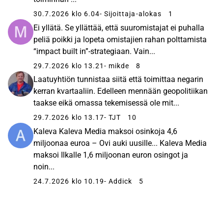
30.7.2026 klo 6.04
- Sijoittaja-alokas
1
Ei yllätä. Se yllättää, että suuromistajat ei puhalla
peliä poikki ja lopeta omistajien rahan polttamista
“impact built in”-strategiaan. Vain...
29.7.2026 klo 13.21
- mikde
8
Laatuyhtiön tunnistaa siitä että toimittaa negarin
kerran kvartaaliin. Edelleen mennään geopolitiikan
taakse eikä omassa tekemisessä ole mit...
29.7.2026 klo 13.17
- TJT
10
Kaleva Kaleva Media maksoi osinkoja 4,6
miljoonaa euroa – Ovi auki uusille... Kaleva Media
maksoi Ilkalle 1,6 miljoonan euron osingot ja
noin...
24.7.2026 klo 10.19
- Addick
5