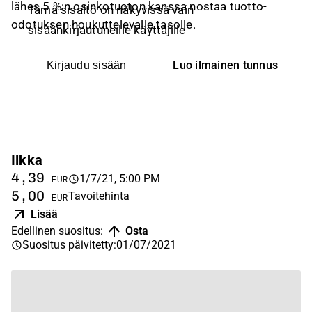
lähes 5 %:n osinkotuoton kanssa nostaa tuotto-
Tämä sisältö on näkyvissä vain
odotuksen houkuttelevalle tasolle.
sisäänkirjautuneille käyttäjille
Luo ilmainen tunnus
Kirjaudu sisään
Ilkka
4,39
1/7/21, 5:00 PM
EUR
5,00
Tavoitehinta
EUR
Lisää
Edellinen suositus
:
Osta
Suositus päivitetty
:
01/07/2021