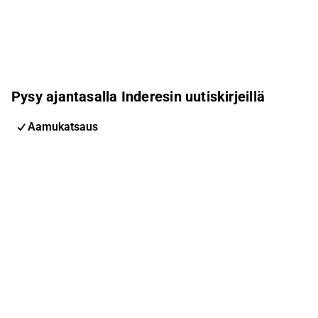
Pysy ajantasalla Inderesin uutiskirjeillä
Aamukatsaus
Pohjoismaiden uutiskirje
Pohjoismaiset tapahtumat
Inderes Femme
Sähköpostiosoite
Tilaa