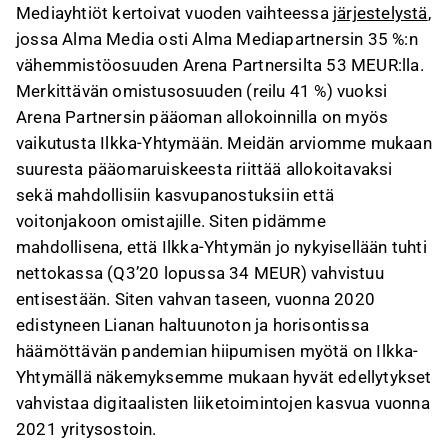
Mediayhtiöt kertoivat vuoden vaihteessa
järjestelystä
,
jossa Alma Media osti Alma Mediapartnersin 35 %:n
vähemmistöosuuden Arena Partnersilta 53 MEUR:lla.
Merkittävän omistusosuuden (reilu 41 %) vuoksi
Arena Partnersin pääoman allokoinnilla on myös
vaikutusta Ilkka-Yhtymään. Meidän arviomme mukaan
suuresta pääomaruiskeesta riittää allokoitavaksi
sekä mahdollisiin kasvupanostuksiin että
voitonjakoon omistajille. Siten pidämme
mahdollisena, että Ilkka-Yhtymän jo nykyisellään tuhti
nettokassa (Q3’20 lopussa 34 MEUR) vahvistuu
entisestään. Siten vahvan taseen, vuonna 2020
edistyneen Lianan haltuunoton ja horisontissa
häämöttävän pandemian hiipumisen myötä on Ilkka-
Yhtymällä näkemyksemme mukaan hyvät edellytykset
vahvistaa digitaalisten liiketoimintojen kasvua vuonna
2021 yritysostoin.