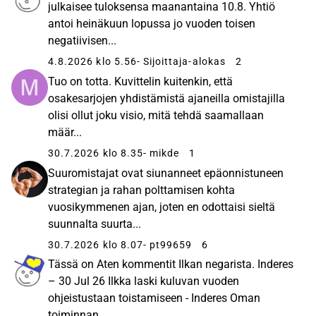
julkaisee tuloksensa maanantaina 10.8. Yhtiö
antoi heinäkuun lopussa jo vuoden toisen
negatiivisen...
4.8.2026 klo 5.56
- Sijoittaja-alokas
2
Tuo on totta. Kuvittelin kuitenkin, että
osakesarjojen yhdistämistä ajaneilla omistajilla
olisi ollut joku visio, mitä tehdä saamallaan
määr...
30.7.2026 klo 8.35
- mikde
1
Suuromistajat ovat siunanneet epäonnistuneen
strategian ja rahan polttamisen kohta
vuosikymmenen ajan, joten en odottaisi sieltä
suunnalta suurta...
30.7.2026 klo 8.07
- pt99659
6
Tässä on Aten kommentit Ilkan negarista. Inderes
– 30 Jul 26 Ilkka laski kuluvan vuoden
ohjeistustaan toistamiseen - Inderes Oman
toiminnan ...