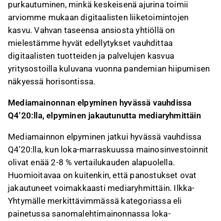
purkautuminen, minkä keskeisenä ajurina toimii
arviomme mukaan digitaalisten liiketoimintojen
kasvu. Vahvan taseensa ansiosta yhtiöllä on
mielestämme hyvät edellytykset vauhdittaa
digitaalisten tuotteiden ja palvelujen kasvua
yritysostoilla kuluvana vuonna pandemian hiipumisen
näkyessä horisontissa.
Mediamainonnan elpyminen hyvässä vauhdissa
Q4’20:lla, elpyminen jakautunutta mediaryhmittäin
Mediamainnon elpyminen jatkui hyvässä vauhdissa
Q4’20:lla, kun loka-marraskuussa mainosinvestoinnit
olivat enää 2-8 % vertailukauden alapuolella.
Huomioitavaa on kuitenkin, että panostukset ovat
jakautuneet voimakkaasti mediaryhmittäin. Ilkka-
Yhtymälle merkittävimmässä kategoriassa eli
painetussa sanomalehtimainonnassa loka-