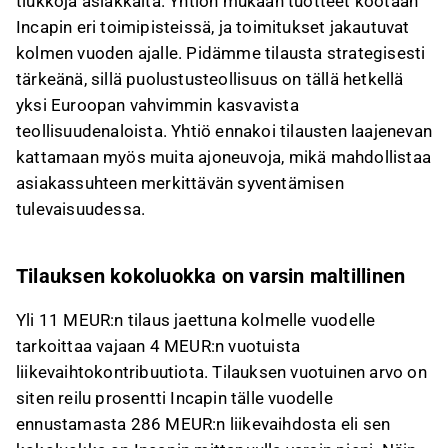
tiukkoja asiakkaita. Yhtiön mukaan tuotteet kootaan
Incapin eri toimipisteissä, ja toimitukset jakautuvat
kolmen vuoden ajalle. Pidämme tilausta strategisesti
tärkeänä, sillä puolustusteollisuus on tällä hetkellä
yksi Euroopan vahvimmin kasvavista
teollisuudenaloista. Yhtiö ennakoi tilausten laajenevan
kattamaan myös muita ajoneuvoja, mikä mahdollistaa
asiakassuhteen merkittävän syventämisen
tulevaisuudessa.
Tilauksen kokoluokka on varsin maltillinen
Yli 11 MEUR:n tilaus jaettuna kolmelle vuodelle
tarkoittaa vajaan 4 MEUR:n vuotuista
liikevaihtokontribuutiota. Tilauksen vuotuinen arvo on
siten reilu prosentti Incapin tälle vuodelle
ennustamasta 286 MEUR:n liikevaihdosta eli sen