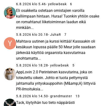
6.8.2026 klo 5.46
- yellowbeak
6
Eli osakkeita ostetaan omistajien varoilla
kalliimpaan hintaan. Huraa! Tuonkin yhtiön osake
on romahtanut liiketoiminnan laadun eikä
minkään...
5.8.2026 klo 20.18
- JuhaR
7
Mahtava uutinen ja kurssi kiittää! Kassaakin oli
kesäkuun lopussa päälle 50 Meur jolle saadaan
järkevää käyttöä orgaanista kasvutarinaa
unohtamatta...
5.8.2026 klo 18.28
- yellowbeak
5
AppLovin 2.0 Perinteinen kasvutarina, joka on
toteutettu oikein. Johto ei tuota pettymystä
jahtamalla yrityskauppoihin (M&amp;A) liittyviä
PR-ilmoituksia...
5.8.2026 klo 14.50
- grandmaster
13
Tack, löytyihän tuo tieto näppärästi