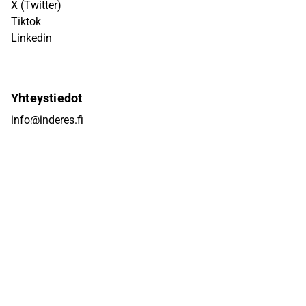
X (Twitter)
Tiktok
Linkedin
Yhteystiedot
info@inderes.fi
+358 10 219 4690
Porkkalankatu 5
00180 Helsinki
Inderes
Meistä
Tiimi
Avoimet työpaikat
Inderes sijoituskohteena