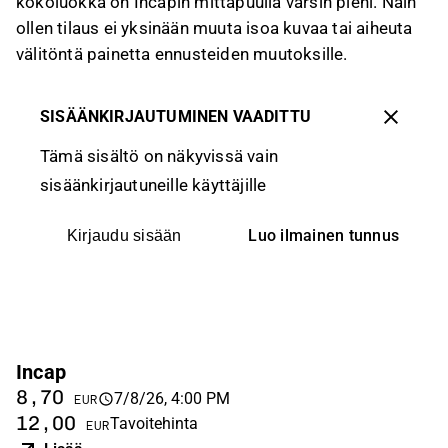
kokoluokka on Incapin mittapuulla varsin pieni. Näin
ollen tilaus ei yksinään muuta isoa kuvaa tai aiheuta
välitöntä painetta ennusteiden muutoksille.
SISÄÄNKIRJAUTUMINEN VAADITTU
Tämä sisältö on näkyvissä vain
sisäänkirjautuneille käyttäjille
Luo ilmainen tunnus
Kirjaudu sisään
Incap
8,70
7/8/26, 4:00 PM
EUR
12,00
Tavoitehinta
EUR