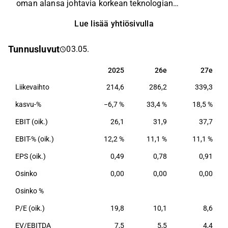
oman alansa johtavia korkean teknologian
laitetoimittajia, joille Incap tuottaa kilpailukykyä
Lue lisää yhtiösivulla
strategisena kumppanina. Yhtiö on keskittynyt
pääosin korkean teknologian teollisuuselektroniikan
Tunnusluvut
03.05.
osa- ja kokonaissovelluksien valmistamiseen.
Tyypillisiä teollisuuselektroniikan loppusovelluksia
2025
26e
27e
2025
26e
27e
ovat mm. muuntajat, invertterit, mittaus- ja
Liikevaihto
214,6
286,2
339,3
luentainstrumentit sekä erilaiset
automaatiosovellukset.
kasvu-%
−6,7 %
33,4 %
18,5 %
EBIT (oik.)
26,1
31,9
37,7
EBIT-% (oik.)
12,2 %
11,1 %
11,1 %
EPS (oik.)
0,49
0,78
0,91
Osinko
0,00
0,00
0,00
Osinko %
P/E (oik.)
19,8
10,1
8,6
EV/EBITDA
7,5
5,5
4,4