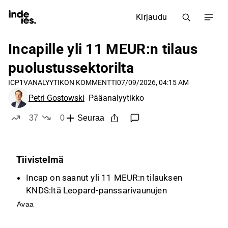
Kirjaudu
Incapille yli 11 MEUR:n tilaus
puolustussektorilta
ICP1V
ANALYYTIKON KOMMENTTI
07/09/2026, 04:15 AM
Petri Gostowski
Pääanalyytikko
37
0
Seuraa
tykkää
ei tykkää
Tiivistelmä
Incap on saanut yli 11 MEUR:n tilauksen
KNDS:ltä Leopard-panssarivaunujen
kaapelisarjoista ja sähkömekaanisista
Avaa
kokoonpanoista, mikä on strategisesti