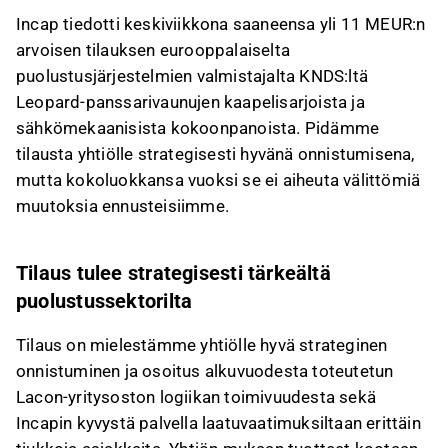
merkittävä saavutus.
Incap tiedotti keskiviikkona saaneensa yli 11 MEUR:n
Tilaus jakautuu kolmen vuoden ajalle, ja sen
arvoisen tilauksen eurooppalaiselta
vuotuinen arvo on noin 4 MEUR, mikä on vain
puolustusjärjestelmien valmistajalta KNDS:ltä
reilu prosentti Incapin ennustetusta 286
Leopard-panssarivaunujen kaapelisarjoista ja
MEUR:n liikevaihdosta tälle vuodelle.
sähkömekaanisista kokoonpanoista. Pidämme
Puolustussektori on Euroopassa voimakkaasti
tilausta yhtiölle strategisesti hyvänä onnistumisena,
kasvava ala, ja Incap odottaa tilausten
mutta kokoluokkansa vuoksi se ei aiheuta välittömiä
laajenevan muihin ajoneuvoihin, mikä voi
muutoksia ennusteisiimme.
syventää asiakassuhteita tulevaisuudessa.
Tilauksen kokoluokka on Incapin mittapuulla
pieni, eikä se aiheuta välittömiä muutoksia
Tilaus tulee strategisesti tärkeältä
ennusteisiin.
puolustussektorilta
Tämä sisältö on tekoälyn tuottamaa. Anna siihen
Tilaus on mielestämme yhtiölle hyvä strateginen
liittyvää palautetta Inderesin
foorumilla
.
onnistuminen ja osoitus alkuvuodesta toteutetun
Lacon-yritysoston logiikan toimivuudesta sekä
Incapin kyvystä palvella laatuvaatimuksiltaan erittäin