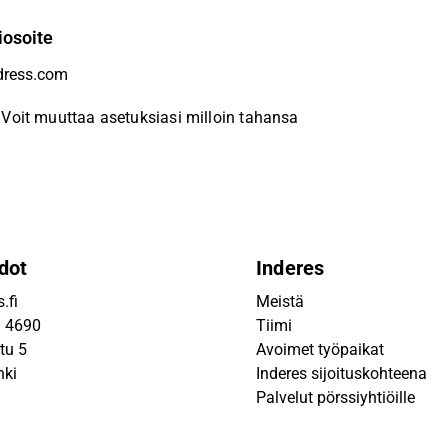
iosoite
Voit muuttaa asetuksiasi milloin tahansa
dot
Inderes
.fi
Meistä
9 4690
Tiimi
tu 5
Avoimet työpaikat
nki
Inderes sijoituskohteena
Palvelut pörssiyhtiöille