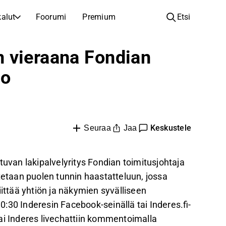
alut
Foorumi
Premium
Etsi
YHTIÖT
OPI SIJOITTAMISESTA
 vieraana Fondian
Yhtiöt
Analyysikoulu
io
Opi lukemaan ja ymmärtämään osakeanalyysiä
Selaa ja suodata listattujen yhtiöiden listaa
Löydä osakkeita
Sijoituskoulu
Inspiraatiota seuraavaan sijoitukseesi
Oppaita ja oppitunteja sijoitusosaamisen kasvattamiseen
Listautumiset
Salkunhaltijat
Keskustele
Jaa
Seuraa
Uudet listautumiset ja tulevat pörssiannit
Sijoitustietoa jokaiselle tasolle, ensiaskeleista edistyneisiin salkkustrategioihin.
Yhtiökokouskutsut
tuvan lakipalvelyritys Fondian toimitusjohtaja
Yhtiökokousten päivämäärät ja osakkeenomistajatiedot
tetaan puolen tunnin haastatteluun, jossa
iittää yhtiön ja näkymien syvälliseen
:30 Inderesin Facebook-seinällä tai Inderes.fi-
ai Inderes livechattiin kommentoimalla