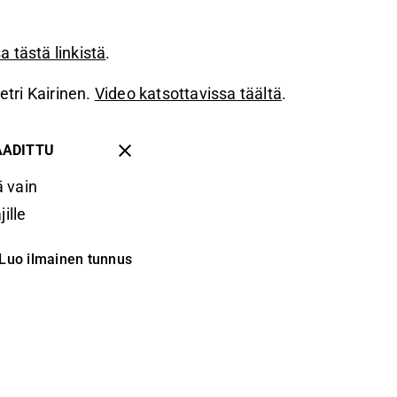
a tästä linkistä
.
etri Kairinen.
Video katsottavissa täältä
.
AADITTU
 vain
ille
Luo ilmainen tunnus