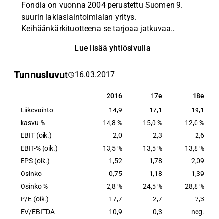
Fondia on vuonna 2004 perustettu Suomen 9.
suurin lakiasiaintoimialan yritys.
Keihäänkärkituotteena se tarjoaa jatkuvaa
tuotteistettua lakiosastopalvelua kiinteällä
Lue lisää yhtiösivulla
kuukausihinnalla. Käytännössä asiakkaat voivat
ulkoistaa oman lakiosaston osittain tai kokonaan
Tunnusluvut
16.03.2017
Fondialle. Fondian ydinkohderyhmää ovat
alipalvellut pk-yritykset, mutta tuotteistettujen
2016
17e
18e
2016
17e
18e
palvelujen kautta (esimerkiksi DPOaaS) tarjonta
Liikevaihto
soveltuu hyvin myös suurille yrityksille.
14,9
17,1
19,1
kasvu-%
14,8 %
15,0 %
12,0 %
EBIT (oik.)
2,0
2,3
2,6
EBIT-% (oik.)
13,5 %
13,5 %
13,8 %
EPS (oik.)
1,52
1,78
2,09
Osinko
0,75
1,18
1,39
Osinko %
2,8 %
24,5 %
28,8 %
P/E (oik.)
17,7
2,7
2,3
EV/EBITDA
10,9
0,3
neg.