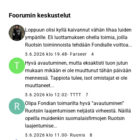
Foorumin keskustelut
Loppuun olisi kyllä kaivannut vähän lihaa luiden
ympärille. Eli luottamuksen ohella toimia, joilla
Ruotsin toiminnoista tehdään Fondialle voittoa...
3.6.2026 klo 19.48
- Farseer
4
Hyvä avautuminen, mutta eksaktisti tuon jutun
mukaan mikään ei ole muuttunut tähän päivään
mennessä. Tappiota tulee, isot omistajat ei ole
muuttaneet...
3.6.2026 klo 12.02
- TTTT
7
Olipa Fondian toimarilta hyvä “avautuminen”
Ruotsiin laajentumisen neljästä virheestä. Näillä
opeilla muidenkin suomalaisfirmojen Ruotsin
laajentumise...
3.6.2026 klo 11.00
- Ruonis
8