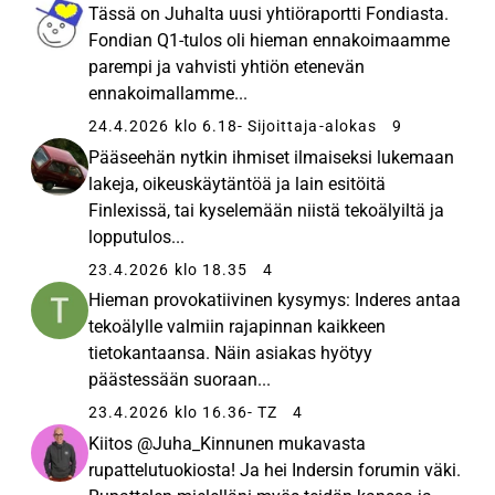
Tässä on Juhalta uusi yhtiöraportti Fondiasta.
Fondian Q1-tulos oli hieman ennakoimaamme
parempi ja vahvisti yhtiön etenevän
ennakoimallamme...
24.4.2026 klo 6.18
- Sijoittaja-alokas
9
Pääseehän nytkin ihmiset ilmaiseksi lukemaan
lakeja, oikeuskäytäntöä ja lain esitöitä
Finlexissä, tai kyselemään niistä tekoälyiltä ja
lopputulos...
23.4.2026 klo 18.35
4
Hieman provokatiivinen kysymys: Inderes antaa
tekoälylle valmiin rajapinnan kaikkeen
tietokantaansa. Näin asiakas hyötyy
päästessään suoraan...
23.4.2026 klo 16.36
- TZ
4
Kiitos @Juha_Kinnunen mukavasta
rupattelutuokiosta! Ja hei Indersin forumin väki.