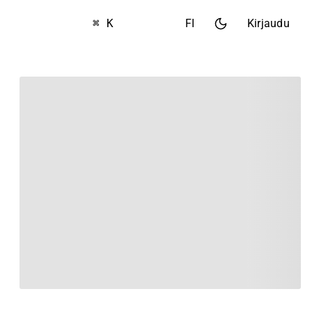
⌘ K
FI
Kirjaudu