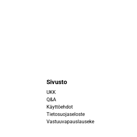
Sivusto
UKK
Q&A
Käyttöehdot
Tietosuojaseloste
Vastuuvapauslauseke