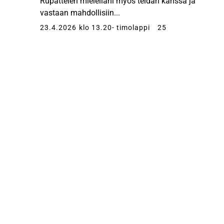
Rupattelen mielelläni myös teidän kanssa ja
vastaan mahdollisiin...
23.4.2026 klo 13.20
- timolappi
25