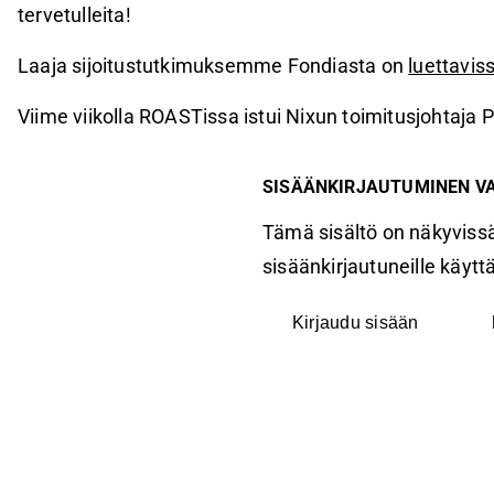
tervetulleita!
Laaja sijoitustutkimuksemme Fondiasta on
luettaviss
Viime viikolla ROASTissa istui Nixun toimitusjohtaja P
SISÄÄNKIRJAUTUMINEN V
Tämä sisältö on näkyvissä
sisäänkirjautuneille käyttäj
Kirjaudu sisään