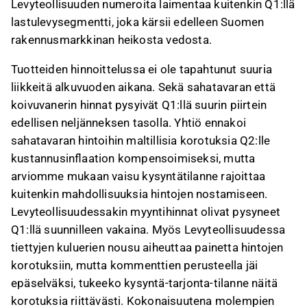
Levyteollisuuden numeroita laimentaa kuitenkin Q1:llä
lastulevysegmentti, joka kärsii edelleen Suomen
rakennusmarkkinan heikosta vedosta.
Tuotteiden hinnoittelussa ei ole tapahtunut suuria
liikkeitä alkuvuoden aikana. Sekä sahatavaran että
koivuvanerin hinnat pysyivät Q1:llä suurin piirtein
edellisen neljänneksen tasolla. Yhtiö ennakoi
sahatavaran hintoihin maltillisia korotuksia Q2:lle
kustannusinflaation kompensoimiseksi, mutta
arviomme mukaan vaisu kysyntätilanne rajoittaa
kuitenkin mahdollisuuksia hintojen nostamiseen.
Levyteollisuudessakin myyntihinnat olivat pysyneet
Q1:llä suunnilleen vakaina. Myös Levyteollisuudessa
tiettyjen kuluerien nousu aiheuttaa painetta hintojen
korotuksiin, mutta kommenttien perusteella jäi
epäselväksi, tukeeko kysyntä-tarjonta-tilanne näitä
korotuksia riittävästi. Kokonaisuutena molempien