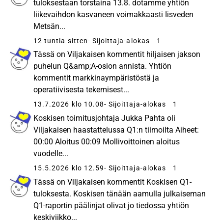
tuloksestaan torstaina 13.8. dotamme yhtiön
ja raskaiden hyötyajoneuvojen sisustusratkaisuja
liikevaihdon kasvaneen voimakkaasti Iisveden
Kore‑brändin alla.
Metsän...
12 tuntia sitten
- Sijoittaja-alokas
1
Tässä on Viljakaisen kommentit hiljaisen jakson
puhelun Q&amp;A-osion annista. Yhtiön
kommentit markkinaympäristöstä ja
operatiivisesta tekemisest...
13.7.2026 klo 10.08
- Sijoittaja-alokas
1
Koskisen toimitusjohtaja Jukka Pahta oli
Viljakaisen haastattelussa Q1:n tiimoilta Aiheet:
00:00 Aloitus 00:09 Mollivoittoinen aloitus
vuodelle...
15.5.2026 klo 12.59
- Sijoittaja-alokas
1
Tässä on Viljakaisen kommentit Koskisen Q1-
tuloksesta. Koskisen tänään aamulla julkaiseman
Q1-raportin päälinjat olivat jo tiedossa yhtiön
keskiviikko...