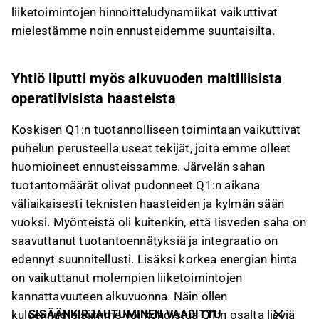
liiketoimintojen hinnoitteludynamiikat vaikuttivat
mielestämme noin ennusteidemme suuntaisilta.
Yhtiö liputti myös alkuvuoden maltillisista
operatiivisista haasteista
Koskisen Q1:n tuotannolliseen toimintaan vaikuttivat
puhelun perusteella useat tekijät, joita emme olleet
huomioineet ennusteissamme. Järvelän sahan
tuotantomäärät olivat pudonneet Q1:n aikana
väliaikaisesti teknisten haasteiden ja kylmän sään
vuoksi. Myönteistä oli kuitenkin, että Iisveden saha on
saavuttanut tuotantoennätyksiä ja integraatio on
edennyt suunnitellusti. Lisäksi korkea energian hinta
on vaikuttanut molempien liiketoimintojen
kannattavuuteen alkuvuonna. Näin ollen
SISÄÄNKIRJAUTUMINEN VAADITTU
kuluennusteisiimme voi kohdistua Q1:n osalta lieviä