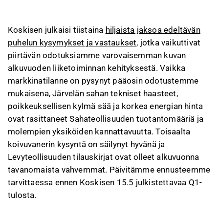
energian hinnoista, jotka ovat vaikuttaneet
tuotantomääriin ja kannattavuuteen.
Koskisen julkaisi tiistaina
hiljaista jaksoa edeltävän
Koivuvanerin kysyntä on pysynyt hyvänä, ja
puhelun kysymykset ja vastaukset
, jotka vaikuttivat
Levyteollisuuden tilauskirjat ovat olleet vahvat,
piirtävän odotuksiamme varovaisemman kuvan
vaikka lastulevysegmentti kärsii Suomen
alkuvuoden liiketoiminnan kehityksestä. Vaikka
rakennusmarkkinan heikkoudesta.
markkinatilanne on pysynyt pääosin odotustemme
Sahatavaran ja koivuvanerin hinnat ovat
mukaisena, Järvelän sahan tekniset haasteet,
pysyneet vakaina, mutta kustannusinflaatio voi
poikkeuksellisen kylmä sää ja korkea energian hinta
aiheuttaa maltillisia hintakorotuksia, joita vaisu
ovat rasittaneet Sahateollisuuden tuotantomääriä ja
kysyntä voi kuitenkin rajoittaa.
molempien yksiköiden kannattavuutta. Toisaalta
Koskisen ohjeistus liikevaihdon kasvusta ja 8–
koivuvanerin kysyntä on säilynyt hyvänä ja
12 %:n oikaistusta käyttökatemarginaalista on
Levyteollisuuden tilauskirjat ovat olleet alkuvuonna
edelleen realistinen, mutta merkittäviin
tavanomaista vahvemmat. Päivitämme ennusteemme
tulosparannusodotuksiin liittyy riskejä.
tarvittaessa ennen Koskisen 15.5 julkistettavaa Q1-
Tämä sisältö on tekoälyn tuottamaa. Anna siihen
tulosta.
liittyvää palautetta Inderesin
foorumilla
.