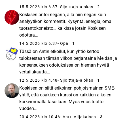
15.5.2026 klo 6.37
- Sijoittaja-alokas
2
Koskisen antoi negarin, alla niin negari kuin
analyytikon kommentit. Kysyntä, energia, oma
tuotantokoneisto… kaikissa jotain Koskisen
odottaa...
14.5.2026 klo 6.37
- Opa
1
Tässä on Antin etkoilut, kun yhtiö kertoo
tuloksestaan tämän viikon perjantaina Meidän ja
konsensuksen odotuksissa on hieman hyvää
vertailukautta...
12.5.2026 klo 4.48
- Sijoittaja-alokas
1
Koskisen on siitä erikoinen pohjoismainen SME-
yhtiö, että osakkeen kurssi on kaikkien aikojen
korkeimmalla tasollaan. Myös vuosituotto
vuoden...
20.4.2026 klo 10.46
- Antti Viljakainen
3