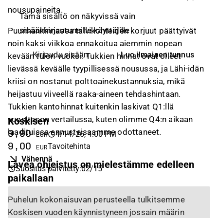
nousupaineita.
Tämä sisältö on näkyvissä vain
sisäänkirjautuneille käyttäjille
Puunhankinnassa talvikohteiden korjuut päättyivät
noin kaksi viikkoa ennakoitua aiemmin nopean
Luo ilmainen tunnus
Kirjaudu sisään
kevään tulon vuoksi. Tukkien hinnat ovat olleet
lievässä keväälle tyypillisessä nousussa, ja Lähi-idän
kriisi on nostanut polttoainekustannuksia, mikä
heijastuu viiveellä raaka-aineen tehdashintaan.
Tukkien kantohinnat kuitenkin laskivat Q1:llä
vuositason vertailussa, kuten olimme Q4:n aikaan
Koskisen
laadituissa ennusteissamme odottaneet.
9,90
4/14/26, 4:00 PM
EUR
9,00
Tavoitehinta
EUR
Vähennä
Lavea ohjeistus on mielestämme edelleen
Suositus päivitetty
:
02/15
paikallaan
Puhelun kokonaisuvan perusteella tulkitsemme
Koskisen vuoden käynnistyneen jossain määrin