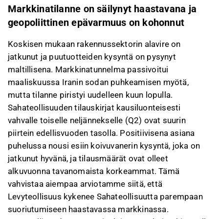
Markkinatilanne on säilynyt haastavana ja
geopoliittinen epävarmuus on kohonnut
Koskisen mukaan rakennussektorin alavire on
jatkunut ja puutuotteiden kysyntä on pysynyt
maltillisena. Markkinatunnelma passivoitui
maaliskuussa Iranin sodan puhkeamisen myötä,
mutta tilanne piristyi uudelleen kuun lopulla.
Sahateollisuuden tilauskirjat kausiluonteisesti
vahvalle toiselle neljännekselle (Q2) ovat suurin
piirtein edellisvuoden tasolla. Positiivisena asiana
puhelussa nousi esiin koivuvanerin kysyntä, joka on
jatkunut hyvänä, ja tilausmäärät ovat olleet
alkuvuonna tavanomaista korkeammat. Tämä
vahvistaa aiempaa arviotamme siitä, että
Levyteollisuus kykenee Sahateollisuutta parempaan
suoriutumiseen haastavassa markkinassa.