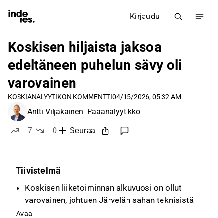
Kirjaudu
Koskisen hiljaista jaksoa
edeltäneen puhelun sävy oli
varovainen
KOSKI
ANALYYTIKON KOMMENTTI
04/15/2026, 05:32 AM
Antti Viljakainen
Pääanalyytikko
7
0
Seuraa
tykkää
ei tykkää
Tiivistelmä
Koskisen liiketoiminnan alkuvuosi on ollut
varovainen, johtuen Järvelän sahan teknisistä
haasteista, kylmästä säästä ja korkeista
Avaa