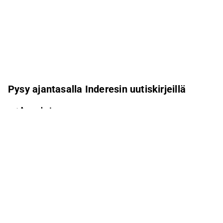
Pysy ajantasalla Inderesin uutiskirjeillä
Aamukatsaus
Pohjoismaiden uutiskirje
Pohjoismaiset tapahtumat
Inderes Femme
Sähköpostiosoite