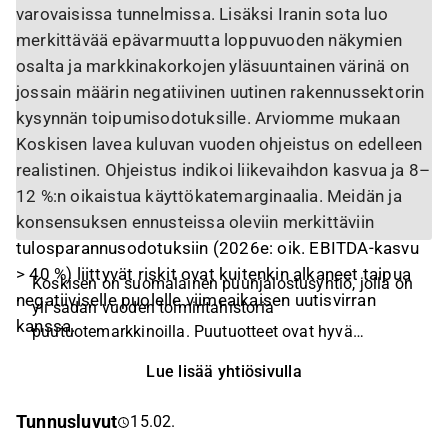
varovaisissa tunnelmissa. Lisäksi Iranin sota luo
merkittävää epävarmuutta loppuvuoden näkymien
osalta ja markkinakorkojen yläsuuntainen värinä on
jossain määrin negatiivinen uutinen rakennussektorin
kysynnän toipumisodotuksille. Arviomme mukaan
Koskisen lavea kuluvan vuoden ohjeistus on edelleen
realistinen. Ohjeistus indikoi liikevaihdon kasvua ja 8–
12 %:n oikaistua käyttökatemarginaalia. Meidän ja
konsensuksen ennusteissa oleviin merkittäviin
tulosparannusodotuksiin (2026e: oik. EBITDA-kasvu
> 40 %) liittyvät riskit ovat kuitenkin alkaneet taipua
Koskisen on suomalainen puunjalostusyhtiö, jolla on
negatiiviselle puolelle viimeaikaisen uutisvirran
yli sadan vuoden toimintahistoria
kanssa.
puutuotemarkkinoilla. Puutuotteet ovat hyvä
vaihtoehto materiaaleille monissa
Lue lisää yhtiösivulla
käyttötarkoituksissa niiden positiivisen hiilinielun (eli
ne sitovat hiilidioksidia enemmän kuin niiden
Tunnusluvut
15.02.
tuotannon aikana vapautuu), kestävyyden ja