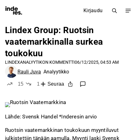
Kirjaudu
Lindex Group: Ruotsin
vaatemarkkinalla surkea
toukokuu
LINDEX
ANALYYTIKON KOMMENTTI
06/12/2025, 04:53 AM
Rauli Juva
Analyytikko
15
1
Seuraa
tykkää
ei tykkää
Lähde: Svensk Handel *Inderesin arvio
Ruotsin vaatemarkkinan toukokuun myyntiluvut
julkistettiin tänään aamulla. Myynti laski Svensk