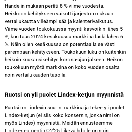
Handelin mukaan peräti 8 % viime vuodesta.
Heikkoon kehitykseen vaikutti järjestön mukaan
vertailukautta viileämpi sää ja kalenterivaikutus.
Viime vuoden toukokuussa myynti kasvoikin lähes 5
%, kun taas 2024 kesäkuussa markkina laski lähes 6
%. Näin ollen kesäkuussa on potentiaalia selvästi
parempaan kehitykseen. Toukokuun luku on kuitenkin
heikoin kuukausikehitys korona-ajan jälkeen. Heikon
toukokuun myötä markkina on koko vuoden osalta
noin vertailukauden tasolla.
Ruotsi on yli puolet Lindex-ketjun myynnistä
Ruotsi on Lindexin suurin markkina ja tekee yli puolet
Lindex-ketjun (ei siis koko konsernin, jonka nimi on
myös Lindex) myynnistä. Meidän ennusteemme
Lindex-segmentin Q2’25 liikevaihdolle on noin