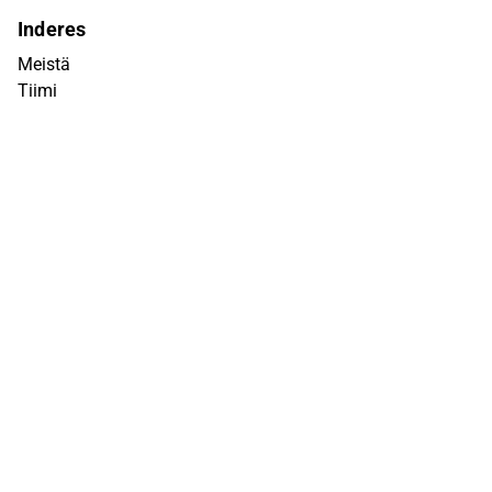
Inderes
Meistä
Tiimi
Avoimet työpaikat
Inderes sijoituskohteena
Palvelut pörssiyhtiöille
Sivusto
UKK
Q&A
Käyttöehdot
Tietosuojaseloste
Vastuuvapauslauseke