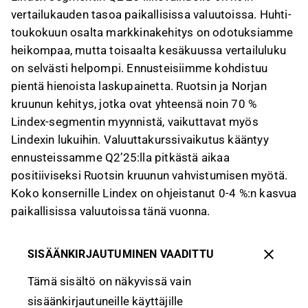
vertailukauden tasoa paikallisissa valuutoissa. Huhti-
toukokuun osalta markkinakehitys on odotuksiamme
heikompaa, mutta toisaalta kesäkuussa vertailuluku
on selvästi helpompi. Ennusteisiimme kohdistuu
pientä hienoista laskupainetta. Ruotsin ja Norjan
kruunun kehitys, jotka ovat yhteensä noin 70 %
Lindex-segmentin myynnistä, vaikuttavat myös
Lindexin lukuihin. Valuuttakurssivaikutus kääntyy
ennusteissamme Q2’25:lla pitkästä aikaa
positiiviseksi Ruotsin kruunun vahvistumisen myötä.
Koko konsernille Lindex on ohjeistanut 0-4 %:n kasvua
paikallisissa valuutoissa tänä vuonna.
SISÄÄNKIRJAUTUMINEN VAADITTU
Tämä sisältö on näkyvissä vain
sisäänkirjautuneille käyttäjille