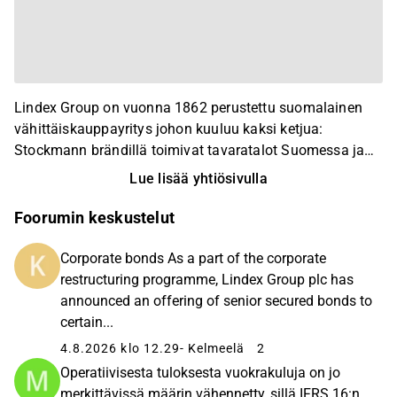
Lindex Group on vuonna 1862 perustettu suomalainen
vähittäiskauppayritys johon kuuluu kaksi ketjua:
Stockmann brändillä toimivat tavaratalot Suomessa ja
Baltiassa sekä Lindex vaateketju, jonka päämarkkinat
Lue lisää yhtiösivulla
ovat Ruotsi ja Norja, mutta toimintaa on 18 maassa.
Foorumin keskustelut
Corporate bonds As a part of the corporate
restructuring programme, Lindex Group plc has
announced an offering of senior secured bonds to
certain...
4.8.2026 klo 12.29
- Kelmeelä
2
Operatiivisesta tuloksesta vuokrakuluja on jo
merkittävissä määrin vähennetty, sillä IFRS 16:n