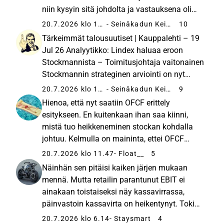
niin kysyin sitä johdolta ja vastauksena oli
että pääasiassa alennusmyyntien
20.7.2026 klo 16.39
- Seinäkadun Keisari
10
myöhäisempi alkaminen, varaston kasvatus
Tärkeimmät talousuutiset | Kauppalehti – 19
ja kertaluonteinen capex erä liittyen...
Jul 26 Analyytikko: Lindex haluaa eroon
Stockmannista – Toimitusjohtaja vaitonainen
Stockmannin strateginen arviointi on nyt
kestänyt lähes kolme vuotta. Ei mitään uutta
20.7.2026 klo 11.12
- Seinäkadun Keisari
9
tätä ketjua seuraaville mutta kiva että asiaa
Hienoa, että nyt saatiin OFCF erittely
edes vähän pidetään ...
esitykseen. En kuitenkaan ihan saa kiinni,
mistä tuo heikkeneminen stockan kohdalla
johtuu. Kelmulla on maininta, ettei OFCF
sisällä “Lindex omnichannel distribution
20.7.2026 klo 11.47
- Float__
5
centre and IAC” kuluja (IAC = Items Affecting
Näinhän sen pitäisi kaiken järjen mukaan
Comparability). Kuitenkin esim...
mennä. Mutta retailin parantunut EBIT ei
ainakaan toistaiseksi näy kassavirrassa,
päinvastoin kassavirta on heikentynyt. Toki
mittakaava vaikuttaa: miljoonan euron EBIT-
20.7.2026 klo 6.14
- Staysmart
4