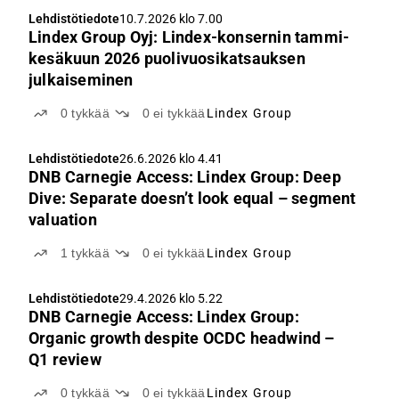
Lehdistötiedote
10.7.2026 klo 7.00
Lindex Group Oyj: Lindex-konsernin tammi-
kesäkuun 2026 puolivuosikatsauksen
julkaiseminen
0
tykkää
0
ei tykkää
Lindex Group
Lehdistötiedote
26.6.2026 klo 4.41
DNB Carnegie Access: Lindex Group: Deep
Dive: Separate doesn’t look equal – segment
valuation
1
tykkää
0
ei tykkää
Lindex Group
Lehdistötiedote
29.4.2026 klo 5.22
DNB Carnegie Access: Lindex Group:
Organic growth despite OCDC headwind –
Q1 review
0
tykkää
0
ei tykkää
Lindex Group