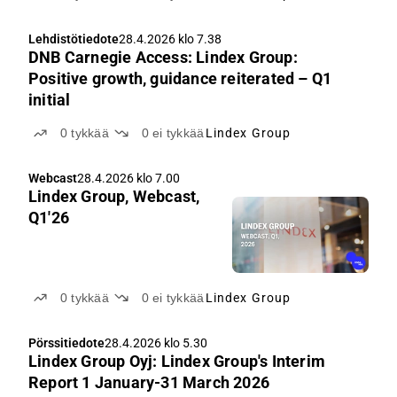
Lehdistötiedote
28.4.2026 klo 7.38
DNB Carnegie Access: Lindex Group:
Positive growth, guidance reiterated – Q1
initial
0
tykkää
0
ei tykkää
Lindex Group
Webcast
28.4.2026 klo 7.00
Lindex Group, Webcast,
Q1'26
0
tykkää
0
ei tykkää
Lindex Group
Pörssitiedote
28.4.2026 klo 5.30
Lindex Group Oyj: Lindex Group's Interim
Report 1 January-31 March 2026