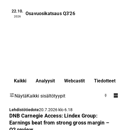
22.10.
Osavuosikatsaus
Q3'26
2026
Kaikki
Analyysit
Webcastit
Tiedotteet
Näytä
Kaikki sisältötyypit
Lehdistötiedote
20.7.2026 klo 6.18
DNB Carnegie Access: Lindex Group:
Earnings beat from strong gross margin –
Q2 review