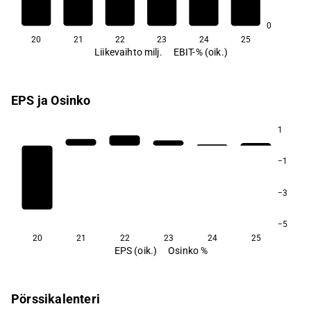
−31,9
0
20
21
22
23
24
25
Liikevaihto milj.
EBIT-% (oik.)
EPS ja Osinko
1
−1
−3
−5
20
21
22
23
24
25
EPS (oik.)
Osinko %
Pörssikalenteri