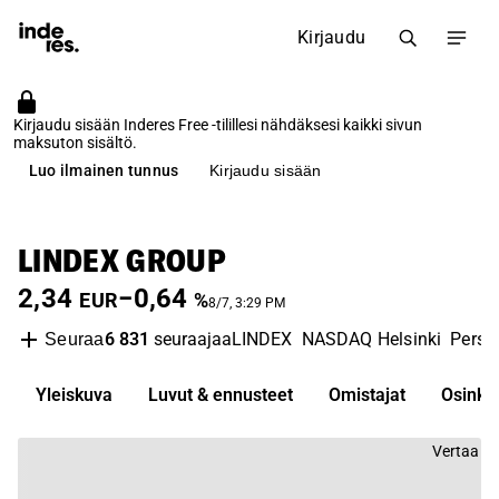
Kirjaudu
Kirjaudu sisään Inderes Free -tilillesi nähdäksesi kaikki sivun
maksuton sisältö.
Luo ilmainen tunnus
Kirjaudu sisään
LINDEX GROUP
2,34
−0,64
EUR
%
8/7, 3:29 PM
6 831
seuraajaa
LINDEX
NASDAQ Helsinki
Perso
Seuraa
Yleiskuva
Luvut & ennusteet
Omistajat
Osinko
Vertaa