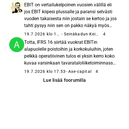
parannus ei liikuttele kokonaisuutta hirveästi,
EBIT on vertailukelpoinen vuosien välillä eli
kun kassavirta on 25 miljoonaa...
jos EBIT kiipesi plussalle ja paransi selvästi
vuoden takaisesta niin jostain se kertoo ja jos
tahti pysyy niin sen on pakko näkyä myös
kassavirrassa.
19.7.2026 klo 19.10
- Seinäkadun Keisari
4
Totta, IFRS 16 siirtää vuokrat EBITin
alapuolelle poistoihin ja korkokuluihin, joten
pelkkä operatiivinen tulos ei yksin kerro koko
kuvaa varsinkaan tavarataloliiketoiminnassa.
Siksi esimerkiksi EBITAL tai normalisoitu
19.7.2026 klo 17.53
- Axe-capital
4
kassavirta ovat usein parempia mittareita.
Lue lisää foorumilla
Ajattelen kuitenkin...