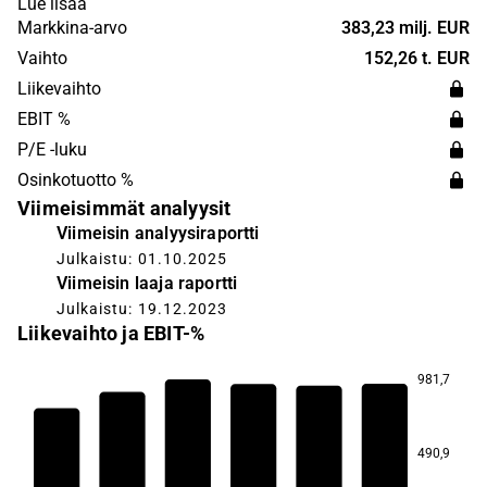
Lue lisää
Markkina-arvo
383,23 milj. EUR
Vaihto
152,26 t. EUR
Liikevaihto
EBIT %
P/E -luku
Osinkotuotto %
Viimeisimmät analyysit
Viimeisin analyysiraportti
Julkaistu: 01.10.2025
Viimeisin laaja raportti
Julkaistu: 19.12.2023
Liikevaihto ja EBIT-%
981,7
15,8
9,1
8,0
6,8
6,5
490,9