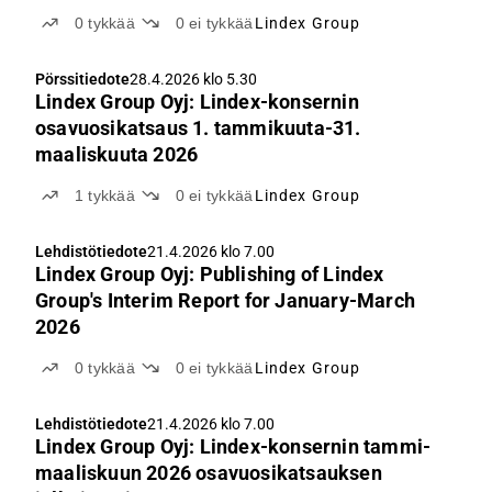
0
tykkää
0
ei tykkää
Lindex Group
Pörssitiedote
28.4.2026 klo 5.30
Lindex Group Oyj: Lindex-konsernin
osavuosikatsaus 1. tammikuuta-31.
maaliskuuta 2026
1
tykkää
0
ei tykkää
Lindex Group
Lehdistötiedote
21.4.2026 klo 7.00
Lindex Group Oyj: Publishing of Lindex
Group's Interim Report for January-March
2026
0
tykkää
0
ei tykkää
Lindex Group
Lehdistötiedote
21.4.2026 klo 7.00
Lindex Group Oyj: Lindex-konsernin tammi-
maaliskuun 2026 osavuosikatsauksen