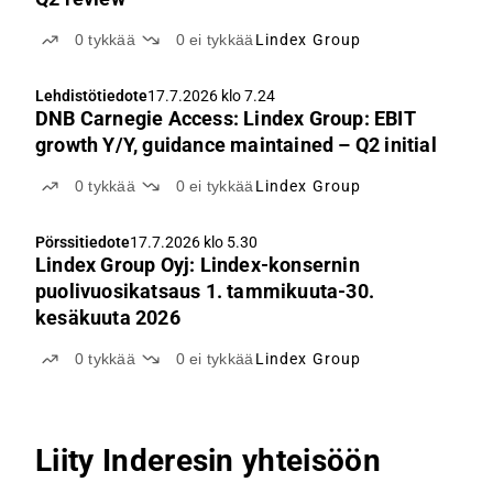
0
tykkää
0
ei tykkää
Lindex Group
Lehdistötiedote
17.7.2026 klo 7.24
DNB Carnegie Access: Lindex Group: EBIT
growth Y/Y, guidance maintained – Q2 initial
0
tykkää
0
ei tykkää
Lindex Group
Pörssitiedote
17.7.2026 klo 5.30
Lindex Group Oyj: Lindex-konsernin
puolivuosikatsaus 1. tammikuuta-30.
kesäkuuta 2026
0
tykkää
0
ei tykkää
Lindex Group
Liity Inderesin yhteisöön