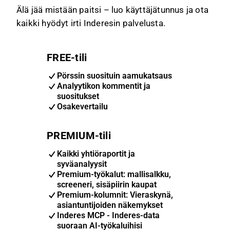
Älä jää mistään paitsi – luo käyttäjätunnus ja ota
kaikki hyödyt irti Inderesin palvelusta.
FREE-tili
Pörssin suosituin aamukatsaus
Analyytikon kommentit ja
suositukset
Osakevertailu
PREMIUM-tili
Kaikki yhtiöraportit ja
syväanalyysit
Premium-työkalut: mallisalkku,
screeneri, sisäpiirin kaupat
Premium-kolumnit: Vieraskynä,
asiantuntijoiden näkemykset
Inderes MCP - Inderes-data
suoraan AI-työkaluihisi