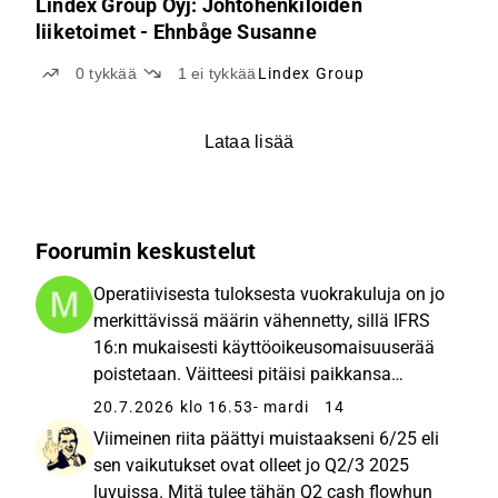
Lindex Group Oyj: Johtohenkilöiden
liiketoimet - Ehnbåge Susanne
0
tykkää
1
ei tykkää
Lindex Group
Lataa lisää
Foorumin keskustelut
Operatiivisesta tuloksesta vuokrakuluja on jo
merkittävissä määrin vähennetty, sillä IFRS
16:n mukaisesti käyttöoikeusomaisuuserää
poistetaan. Väitteesi pitäisi paikkansa
EBITDA-tasolla, jolloin näitä poistoja (=
20.7.2026 klo 16.53
- mardi
14
yleensä karkeasti vuokria) ei olisi vielä tehty,
Viimeinen riita päättyi muistaakseni 6/25 eli
mutta EBIT-tasolla...
sen vaikutukset ovat olleet jo Q2/3 2025
luvuissa. Mitä tulee tähän Q2 cash flowhun