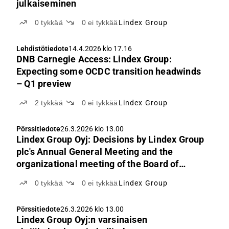
julkaiseminen
0
tykkää
0
ei tykkää
Lindex Group
Lehdistötiedote
14.4.2026 klo 17.16
DNB Carnegie Access: Lindex Group:
Expecting some OCDC transition headwinds
– Q1 preview
2
tykkää
0
ei tykkää
Lindex Group
Pörssitiedote
26.3.2026 klo 13.00
Lindex Group Oyj: Decisions by Lindex Group
plc's Annual General Meeting and the
organizational meeting of the Board of
Directors
0
tykkää
0
ei tykkää
Lindex Group
Pörssitiedote
26.3.2026 klo 13.00
Lindex Group Oyj:n varsinaisen