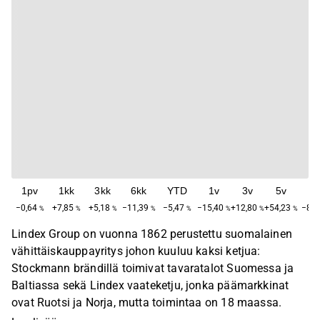
1pv
1kk
3kk
6kk
YTD
1v
3v
5v
M
−0,64
+7,85
+5,18
−11,39
−5,47
−15,40
+12,80
+54,23
−84,
%
%
%
%
%
%
%
%
Lindex Group on vuonna 1862 perustettu suomalainen
vähittäiskauppayritys johon kuuluu kaksi ketjua:
Stockmann brändillä toimivat tavaratalot Suomessa ja
Baltiassa sekä Lindex vaateketju, jonka päämarkkinat
ovat Ruotsi ja Norja, mutta toimintaa on 18 maassa.