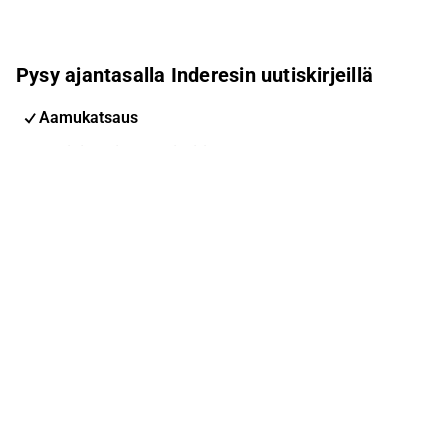
Pysy ajantasalla Inderesin uutiskirjeillä
Aamukatsaus
Pohjoismaiden uutiskirje
Pohjoismaiset tapahtumat
Inderes Femme
Sähköpostiosoite
Tilaa
Voit muuttaa asetuksiasi milloin tahansa