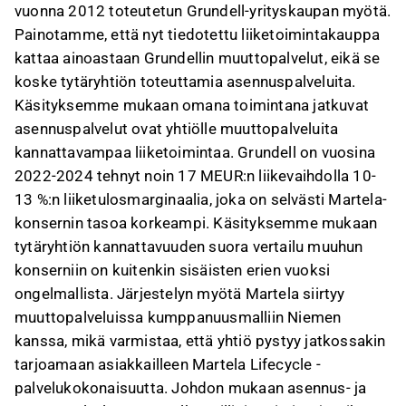
vuonna 2012 toteutetun Grundell-yrityskaupan myötä.
Painotamme, että nyt tiedotettu liiketoimintakauppa
kattaa ainoastaan Grundellin muuttopalvelut, eikä se
koske tytäryhtiön toteuttamia asennuspalveluita.
Käsityksemme mukaan omana toimintana jatkuvat
asennuspalvelut ovat yhtiölle muuttopalveluita
kannattavampaa liiketoimintaa. Grundell on vuosina
2022-2024 tehnyt noin 17 MEUR:n liikevaihdolla 10-
13 %:n liiketulosmarginaalia, joka on selvästi Martela-
konsernin tasoa korkeampi. Käsityksemme mukaan
tytäryhtiön kannattavuuden suora vertailu muuhun
konserniin on kuitenkin sisäisten erien vuoksi
ongelmallista. Järjestelyn myötä Martela siirtyy
muuttopalveluissa kumppanuusmalliin Niemen
kanssa, mikä varmistaa, että yhtiö pystyy jatkossakin
tarjoamaan asiakkailleen Martela Lifecycle -
palvelukokonaisuutta. Johdon mukaan asennus- ja