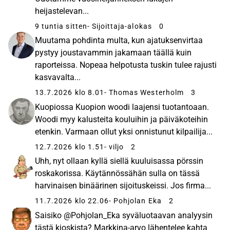
heijastelevan...
9 tuntia sitten
- Sijoittaja-alokas
0
Muutama pohdinta multa, kun ajatuksenvirtaa
pystyy joustavammin jakamaan täällä kuin
raporteissa. Nopeaa helpotusta tuskin tulee rajusti
kasvavalta...
13.7.2026 klo 8.01
- Thomas Westerholm
3
Kuopiossa Kuopion woodi laajensi tuotantoaan.
Woodi myy kalusteita kouluihin ja päiväkoteihin
etenkin. Varmaan ollut yksi onnistunut kilpailija...
12.7.2026 klo 1.51
- viljo
2
Uhh, nyt ollaan kyllä siellä kuuluisassa pörssin
roskakorissa. Käytännössähän sulla on tässä
harvinaisen binäärinen sijoituskeissi. Jos firma...
11.7.2026 klo 22.06
- Pohjolan Eka
2
Saisiko @Pohjolan_Eka syväluotaavan analyysin
tästä kioskista? Markkina-arvo lähentelee kahta