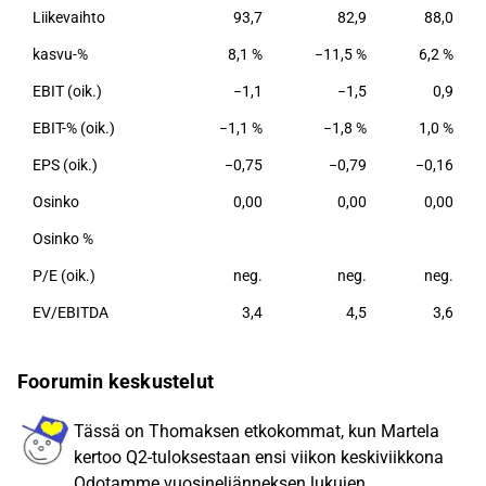
Liikevaihto
93,7
82,9
88,0
ratkaisuja jälleenmyyjäverkostonsa kautta. Tuotanto
sijaitsee Suomessa ja Puolassa.
kasvu-%
8,1 %
−11,5 %
6,2 %
EBIT (oik.)
−1,1
−1,5
0,9
EBIT-% (oik.)
−1,1 %
−1,8 %
1,0 %
EPS (oik.)
−0,75
−0,79
−0,16
Osinko
0,00
0,00
0,00
Osinko %
P/E (oik.)
neg.
neg.
neg.
EV/EBITDA
3,4
4,5
3,6
Foorumin keskustelut
Tässä on Thomaksen etkokommat, kun Martela
kertoo Q2-tuloksestaan ensi viikon keskiviikkona
Odotamme vuosineljänneksen lukujen