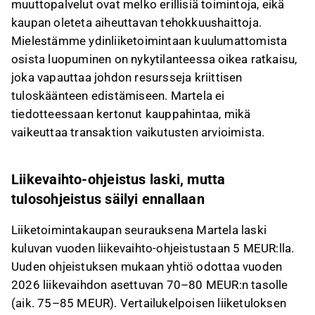
muuttopalvelut ovat melko erillisiä toimintoja, eikä
kaupan oleteta aiheuttavan tehokkuushaittoja.
Mielestämme ydinliiketoimintaan kuulumattomista
osista luopuminen on nykytilanteessa oikea ratkaisu,
joka vapauttaa johdon resursseja kriittisen
tuloskäänteen edistämiseen. Martela ei
tiedotteessaan kertonut kauppahintaa, mikä
vaikeuttaa transaktion vaikutusten arvioimista.
Liikevaihto-ohjeistus laski, mutta
tulosohjeistus säilyi ennallaan
Liiketoimintakaupan seurauksena Martela laski
kuluvan vuoden liikevaihto-ohjeistustaan 5 MEUR:lla.
Uuden ohjeistuksen mukaan yhtiö odottaa vuoden
2026 liikevaihdon asettuvan 70–80 MEUR:n tasolle
(aik. 75–85 MEUR). Vertailukelpoisen liiketuloksen