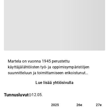
Martela on vuonna 1945 perustettu
käyttäjälähtöisten työ- ja oppimisympäristöjen
suunnitteluun ja toimittamiseen erikoistunut
palveluyhtiö. Martelan tarjoama on
Lue lisää yhtiösivulla
kokonaisvaltainen, sillä yhtiön portfolio kattaa
yksittäisten kaluste-, suunnittelu- ja
Tunnusluvut
12.05.
sisustusratkaisuiden lisäksi myös kohdetilojen
elinkaaripalvelut. Päämarkkina-alueita yhtiölle on
2025
26e
27e
2025
26e
27e
Suomi, Ruotsi ja Norja, minkä lisäksi he myyvät