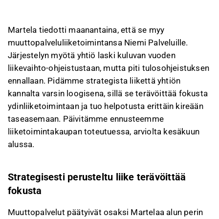
taseasemaa.
Liiketoimintakaupan myötä Martela laski
Martela tiedotti maanantaina, että se myy
kuluvan vuoden liikevaihto-ohjeistustaan 5
muuttopalveluliiketoimintansa Niemi Palveluille.
MEUR:lla, mutta piti tulosohjeistuksen
Järjestelyn myötä yhtiö laski kuluvan vuoden
ennallaan.
liikevaihto-ohjeistustaan, mutta piti tulosohjeistuksen
Kauppa kattaa vain Grundellin muuttopalvelut,
ennallaan. Pidämme strategista liikettä yhtiön
ja Martela jatkaa asennuspalveluiden
kannalta varsin loogisena, sillä se terävöittää fokusta
tarjoamista, jotka ovat kannattavampia.
ydinliiketoimintaan ja tuo helpotusta erittäin kireään
Martela siirtyy muuttopalveluissa
taseasemaan. Päivitämme ennusteemme
kumppanuusmalliin Niemen kanssa, mikä
liiketoimintakaupan toteutuessa, arviolta kesäkuun
mahdollistaa Martela Lifecycle -
alussa.
palvelukokonaisuuden tarjoamisen
jatkossakin.
Strategisesti perusteltu liike terävöittää
Tämä sisältö on tekoälyn tuottamaa. Anna siihen
fokusta
liittyvää palautetta Inderesin
foorumilla
.
Muuttopalvelut päätyivät osaksi Martelaa alun perin