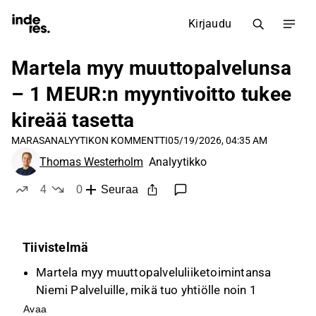
Kirjaudu
Martela myy muuttopalvelunsa
– 1 MEUR:n myyntivoitto tukee
kireää tasetta
MARAS
ANALYYTIKON KOMMENTTI
05/19/2026, 04:35 AM
Thomas Westerholm
Analyytikko
4
0
Seuraa
tykkää
ei tykkää
Tiivistelmä
Martela myy muuttopalveluliiketoimintansa
Niemi Palveluille, mikä tuo yhtiölle noin 1
MEUR:n myyntivoiton ja helpottaa sen kireää
Avaa