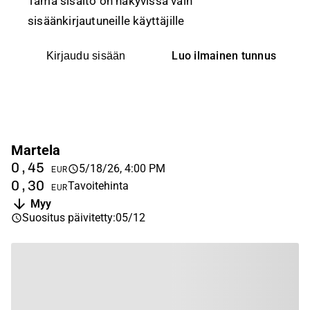
Tämä sisältö on näkyvissä vain
sisäänkirjautuneille käyttäjille
Luo ilmainen tunnus
Kirjaudu sisään
Martela
0,45
5/18/26, 4:00 PM
EUR
0,30
Tavoitehinta
EUR
Myy
Suositus päivitetty
:
05/12