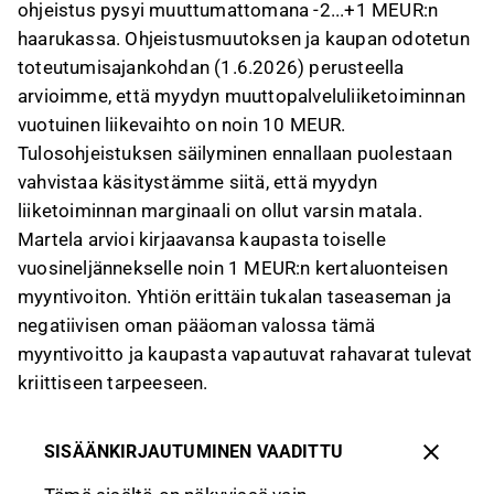
ohjeistus pysyi muuttumattomana -2...+1 MEUR:n
haarukassa. Ohjeistusmuutoksen ja kaupan odotetun
toteutumisajankohdan (1.6.2026) perusteella
arvioimme, että myydyn muuttopalveluliiketoiminnan
vuotuinen liikevaihto on noin 10 MEUR.
Tulosohjeistuksen säilyminen ennallaan puolestaan
vahvistaa käsitystämme siitä, että myydyn
liiketoiminnan marginaali on ollut varsin matala.
Martela arvioi kirjaavansa kaupasta toiselle
vuosineljännekselle noin 1 MEUR:n kertaluonteisen
myyntivoiton. Yhtiön erittäin tukalan taseaseman ja
negatiivisen oman pääoman valossa tämä
myyntivoitto ja kaupasta vapautuvat rahavarat tulevat
kriittiseen tarpeeseen.
SISÄÄNKIRJAUTUMINEN VAADITTU