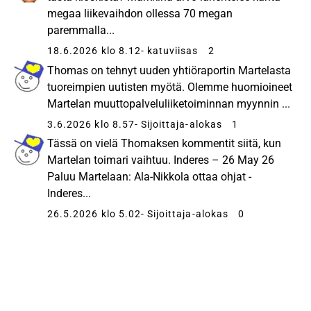
megaa liikevaihdon ollessa 70 megan
paremmalla...
18.6.2026 klo 8.12
- katuviisas
2
Thomas on tehnyt uuden yhtiöraportin Martelasta
tuoreimpien uutisten myötä. Olemme huomioineet
Martelan muuttopalveluliiketoiminnan myynnin ...
3.6.2026 klo 8.57
- Sijoittaja-alokas
1
Tässä on vielä Thomaksen kommentit siitä, kun
Martelan toimari vaihtuu. Inderes – 26 May 26
Paluu Martelaan: Ala-Nikkola ottaa ohjat -
Inderes...
26.5.2026 klo 5.02
- Sijoittaja-alokas
0