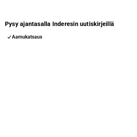
Pysy ajantasalla Inderesin uutiskirjeillä
Aamukatsaus
Pohjoismaiden uutiskirje
Pohjoismaiset tapahtumat
Inderes Femme
Sähköpostiosoite
Tilaa
Voit muuttaa asetuksiasi milloin tahansa