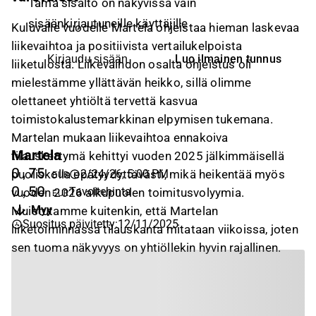
Tämä sisältö on näkyvissä vain
sisäänkirjautuneille käyttäjille
Kuluvalle vuodelle Martela ohjeistaa hieman laskevaa
liikevaihtoa ja positiivista vertailukelpoista
Luo ilmainen tunnus
Kirjaudu sisään
liiketulosta. Liikevaihdon osalta ohjeistus oli
mielestämme yllättävän heikko, sillä olimme
olettaneet yhtiöltä tervettä kasvua
toimistokalustemarkkinan elpymisen tukemana.
Martelan mukaan liikevaihtoa ennakoiva
Martela
tilauskertymä kehittyi vuoden 2025 jälkimmäisellä
0,75
puoliskolla epätyydyttävästi, mikä heikentää myös
2/24/26, 5:00 PM
EUR
0,50
Tavoitehinta
vuoden 2026 alkupuolen toimitusvolyymia.
EUR
Myy
Muistutamme kuitenkin, että Martelan
Suositus päivitetty
:
12/11/2025
liiketoiminnassa tilauskanta mitataan viikoissa, joten
sen tuoma näkyvyys on yhtiöllekin hyvin rajallinen.