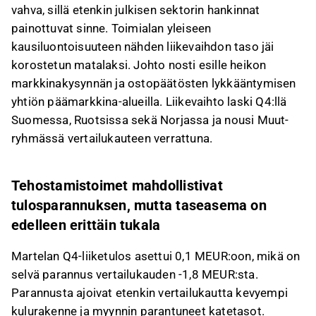
vahva, sillä etenkin julkisen sektorin hankinnat
painottuvat sinne. Toimialan yleiseen
kausiluontoisuuteen nähden liikevaihdon taso jäi
korostetun matalaksi. Johto nosti esille heikon
markkinakysynnän ja ostopäätösten lykkääntymisen
yhtiön päämarkkina-alueilla. Liikevaihto laski Q4:llä
Suomessa, Ruotsissa sekä Norjassa ja nousi Muut-
ryhmässä vertailukauteen verrattuna.
Tehostamistoimet mahdollistivat
tulosparannuksen, mutta taseasema on
edelleen erittäin tukala
Martelan Q4-liiketulos asettui 0,1 MEUR:oon, mikä on
selvä parannus vertailukauden -1,8 MEUR:sta.
Parannusta ajoivat etenkin vertailukautta kevyempi
kulurakenne ja myynnin parantuneet katetasot.