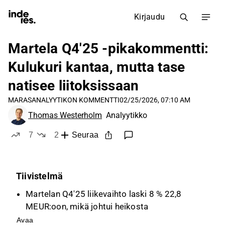
Kirjaudu
Martela Q4'25 -pikakommentti:
Kulukuri kantaa, mutta tase
natisee liitoksissaan
MARAS
ANALYYTIKON KOMMENTTI
02/25/2026, 07:10 AM
Thomas Westerholm
Analyytikko
7
2
Seuraa
tykkää
ei tykkää
Tiivistelmä
Martelan Q4'25 liikevaihto laski 8 % 22,8
MEUR:oon, mikä johtui heikosta
markkinakysynnästä ja ostopäätösten
Avaa