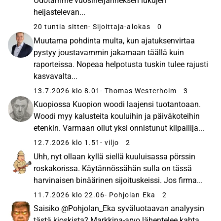
Odotamme vuosineljänneksen lukujen
heijastelevan...
20 tuntia sitten
- Sijoittaja-alokas
0
Muutama pohdinta multa, kun ajatuksenvirtaa
pystyy joustavammin jakamaan täällä kuin
raporteissa. Nopeaa helpotusta tuskin tulee rajusti
kasvavalta...
13.7.2026 klo 8.01
- Thomas Westerholm
3
Kuopiossa Kuopion woodi laajensi tuotantoaan.
Woodi myy kalusteita kouluihin ja päiväkoteihin
etenkin. Varmaan ollut yksi onnistunut kilpailija...
12.7.2026 klo 1.51
- viljo
2
Uhh, nyt ollaan kyllä siellä kuuluisassa pörssin
roskakorissa. Käytännössähän sulla on tässä
harvinaisen binäärinen sijoituskeissi. Jos firma...
11.7.2026 klo 22.06
- Pohjolan Eka
2
Saisiko @Pohjolan_Eka syväluotaavan analyysin
tästä kioskista? Markkina-arvo lähentelee kahta