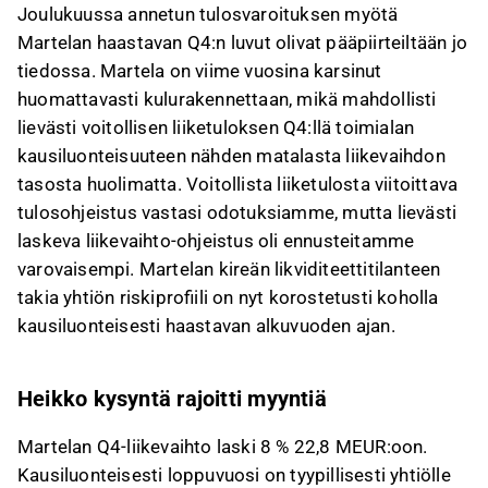
Joulukuussa annetun tulosvaroituksen myötä
Martelan haastavan Q4:n luvut olivat pääpiirteiltään jo
tiedossa. Martela on viime vuosina karsinut
huomattavasti kulurakennettaan, mikä mahdollisti
lievästi voitollisen liiketuloksen Q4:llä toimialan
kausiluonteisuuteen nähden matalasta liikevaihdon
tasosta huolimatta. Voitollista liiketulosta viitoittava
tulosohjeistus vastasi odotuksiamme, mutta lievästi
laskeva liikevaihto-ohjeistus oli ennusteitamme
varovaisempi. Martelan kireän likviditeettitilanteen
takia yhtiön riskiprofiili on nyt korostetusti koholla
kausiluonteisesti haastavan alkuvuoden ajan.
Heikko kysyntä rajoitti myyntiä
Martelan Q4-liikevaihto laski 8 % 22,8 MEUR:oon.
Kausiluonteisesti loppuvuosi on tyypillisesti yhtiölle