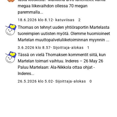
megaa liikevaihdon ollessa 70 megan
paremmalla...
18.6.2026 klo 8.12
- katuviisas
2
Thomas on tehnyt uuden yhtiöraportin Martelasta
tuoreimpien uutisten myötä. Olemme huomioineet
Martelan muuttopalveluliiketoiminnan myynnin ...
3.6.2026 klo 8.57
- Sijoittaja-alokas
1
Tässä on vielä Thomaksen kommentit siitä, kun
Martelan toimari vaihtuu. Inderes – 26 May 26
Paluu Martelaan: Ala-Nikkola ottaa ohjat -
Inderes...
26.5.2026 klo 5.02
- Sijoittaja-alokas
0