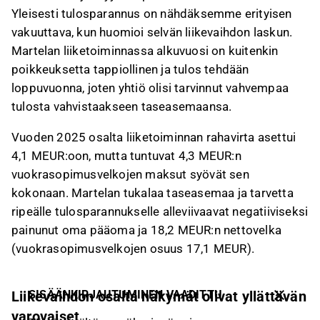
Yleisesti tulosparannus on nähdäksemme erityisen
vakuuttava, kun huomioi selvän liikevaihdon laskun.
Martelan liiketoiminnassa alkuvuosi on kuitenkin
poikkeuksetta tappiollinen ja tulos tehdään
loppuvuonna, joten yhtiö olisi tarvinnut vahvempaa
tulosta vahvistaakseen taseasemaansa.
Vuoden 2025 osalta liiketoiminnan rahavirta asettui
4,1 MEUR:oon, mutta tuntuvat 4,3 MEUR:n
vuokrasopimusvelkojen maksut syövät sen
kokonaan. Martelan tukalaa taseasemaa ja tarvetta
ripeälle tulosparannukselle alleviivaavat negatiiviseksi
painunut oma pääoma ja 18,2 MEUR:n nettovelka
(vuokrasopimusvelkojen osuus 17,1 MEUR).
SISÄÄNKIRJAUTUMINEN VAADITTU
Liikevaihdon osalta näkymät olivat yllättävän
varovaiset