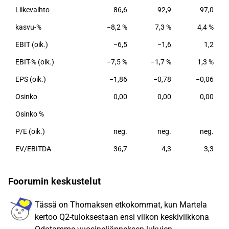
Liikevaihto
86,6
92,9
97,0
ratkaisuja jälleenmyyjäverkostonsa kautta. Tuotanto
sijaitsee Suomessa ja Puolassa.
kasvu-%
−8,2 %
7,3 %
4,4 %
EBIT (oik.)
−6,5
−1,6
1,2
EBIT-% (oik.)
−7,5 %
−1,7 %
1,3 %
EPS (oik.)
−1,86
−0,78
−0,06
Osinko
0,00
0,00
0,00
Osinko %
P/E (oik.)
neg.
neg.
neg.
EV/EBITDA
36,7
4,3
3,3
Foorumin keskustelut
Tässä on Thomaksen etkokommat, kun Martela
kertoo Q2-tuloksestaan ensi viikon keskiviikkona