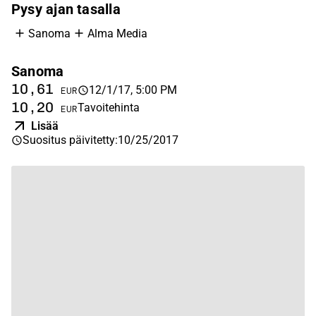
Pysy ajan tasalla
Sanoma
Alma Media
Sanoma
A
10,61
7
12/1/17, 5:00 PM
EUR
10,20
7
Tavoitehinta
EUR
Lisää
Suositus päivitetty
:
10/25/2017