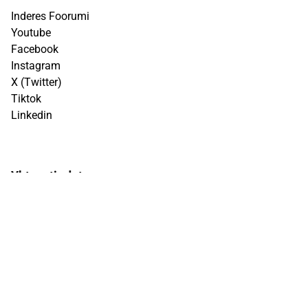
Inderes Foorumi
Youtube
Facebook
Instagram
X (Twitter)
Tiktok
Linkedin
Yhteystiedot
info@inderes.fi
+358 10 219 4690
Porkkalankatu 5
00180 Helsinki
Inderes