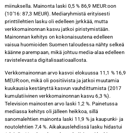
miinuksella. Mainonta laski 0,5 % 86,9 MEUR:oon
(10’16: 87,3 MEUR). Mediaryhmistä erityisesti
printtilehtien lasku oli edelleen jyrkkää, mutta
verkkomainonnan kasvu jatkoi piristymistään.
Mainonnan kehitys on kokonaisuutena edelleen
vaisua huomioiden Suomen taloudessa nähty selkeä
käänne parempaan, mikä johtuu media-alaa edelleen
ravistelevasta digitalisaatioaallosta.
Verkkomainonnan arvo kasvoi elokuussa 11,1 % 16,9
MEUR:oon, mikä oli positiivista ja jatkoi muutamia
kuukausia kestänyttä kasvun vauhdittumista (2017
kumulatiivinen verkkomainonnan kasvu 6,3 %).
Television mainosten arvo laski 1,2 %. Painetussa
mediassa kehitys oli jälleen heikkoa, sillä
sanomalehtien mainonta laski 11,9 % ja kaupunki- ja
noutolehtien 7,4 %. Aikakauslehdissä lasku hidastui