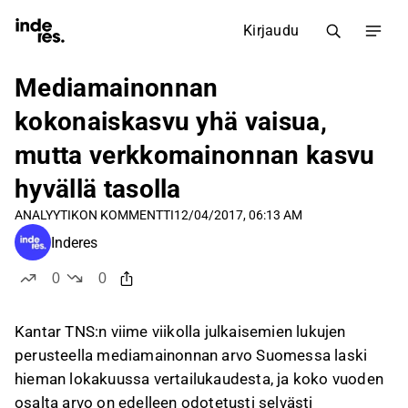
Kirjaudu
Mediamainonnan
kokonaiskasvu yhä vaisua,
mutta verkkomainonnan kasvu
hyvällä tasolla
ANALYYTIKON KOMMENTTI
12/04/2017, 06:13 AM
Inderes
0
0
tykkää
ei tykkää
Kantar TNS:n viime viikolla julkaisemien lukujen
perusteella mediamainonnan arvo Suomessa laski
hieman lokakuussa vertailukaudesta, ja koko vuoden
osalta arvo on edelleen odotetusti selvästi