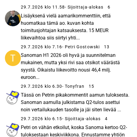
29.7.2026 klo 11.58
- Sijoittaja-alokas
6
Lisäyksenä vielä aamarikommenttiin, että
huomatkaa tämä ao. kuvan kohta
toimitusjohtajan katsauksesta. 15 MEUR
liikevaihtoa siis siirtyi yhti...
29.7.2026 klo 7.16
- Petri Gostowski
13
Sanoman H1 2026 oli hyvä ja suunnitelman
mukainen, mutta yksi rivi saa otsikot väärästä
syystä. Oikaistu liikevoitto nousi 46,4 milj.
euroon...
29.7.2026 klo 6.30
- Tonyfran
15
Tässä on Petrin pikakommentit aamun tuloksesta.
Sanoman aamulla julkistama Q2-tulos asettui
noin vertailukauden tasolle ja jäi siten lievää ...
29.7.2026 klo 6.15
- Sijoittaja-alokas
4
Petri on vähän etkoilut, koska Sanoma kertoo Q2-
tuloksestaan keskiviikkona. Ennustamme yhtiön