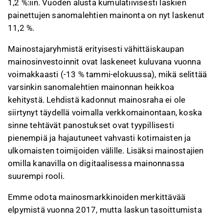
1,2 %:iin. Vuoden alusta kumulatiivisesti laskien
painettujen sanomalehtien mainonta on nyt laskenut
11,2 %.
Mainostajaryhmistä erityisesti vähittäiskaupan
mainosinvestoinnit ovat laskeneet kuluvana vuonna
voimakkaasti (-13 % tammi-elokuussa), mikä selittää
varsinkin sanomalehtien mainonnan heikkoa
kehitystä. Lehdistä kadonnut mainosraha ei ole
siirtynyt täydellä voimalla verkkomainontaan, koska
sinne tehtävät panostukset ovat tyypillisesti
pienempiä ja hajautuneet vahvasti kotimaisten ja
ulkomaisten toimijoiden välille. Lisäksi mainostajien
omilla kanavilla on digitaalisessa mainonnassa
suurempi rooli.
Emme odota mainosmarkkinoiden merkittävää
elpymistä vuonna 2017, mutta laskun tasoittumista