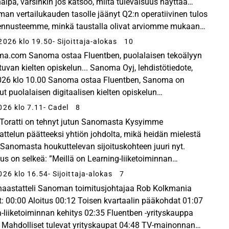
halpa, varsinkin jos katsoo, miltä tulevaisuus näyttää…
an vertailukauden tasolle jäänyt Q2:n operatiivinen tulos
i ennusteemme, minkä taustalla olivat arviomme mukaan
allisesti ajoitukselliset tekij...
2026 klo 19.50
- Sijoittaja-alokas
10
a.com Sanoma ostaa Fluentben, puolalaisen tekoälyyn
tuvan kielten opiskelun... Sanoma Oyj, lehdistötiedote,
026 klo 10.00 Sanoma ostaa Fluentben, Sanoma on
ut puolalaisen digitaalisen kielten opiskelun
ointialustan Fluentben sen perustajilta ja muilta
026 klo 7.11
- Cadel
8
eenomist...
Toratti on tehnyt jutun Sanomasta Kysyimme
attelun päätteeksi yhtiön johdolta, mikä heidän mielestä
 Sanomasta houkuttelevan sijoituskohteen juuri nyt.
us on selkeä: ”Meillä on Learning-liiketoiminnan
änä selkeä kasvupolku vuosille 2026–2030. Tämä näkyy
026 klo 16.54
- Sijoittaja-alokas
7
 haastatteli Sanoman toimitusjohtajaa Rob Kolkmania
t: 00:00 Aloitus 00:12 Toisen kvartaalin pääkohdat 01:07
-liiketoiminnan kehitys 02:35 Fluentben -yrityskauppa
 Mahdolliset tulevat yrityskaupat 04:48 TV-mainonnan