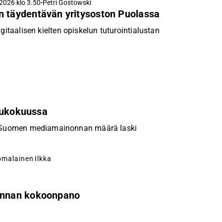
-
2026 klo 3.50
Petri Gostowski
n täydentävän yritysoston Puolassa
igitaalisen kielten opiskelun tuturointialustan
toukokuussa
an Suomen mediamainonnan määrä laski
omalainen
Ilkka
unnan kokoonpano