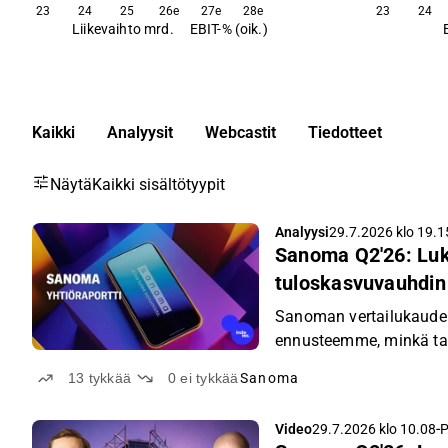
23
24
25
26e
27e
28e
23
24
Liikevaihto mrd.
EBIT-% (oik.)
Kaikki
Analyysit
Webcastit
Tiedotteet
Näytä
Kaikki sisältötyypit
Analyysi
29.7.2026 klo 19.1
Sanoma Q2'26: Luk
tuloskasvuvauhdin
Sanoman vertailukauden t
ennusteemme, minkä ta
pääasiallisesti ajoitukse
13
tykkää
0
ei tykkää
Sanoma
-
Video
29.7.2026 klo 10.08
P