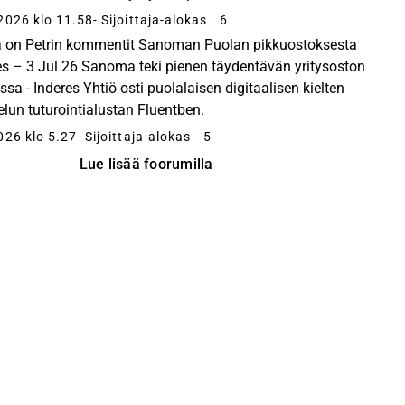
aisuus 06:05 Oppimisliiketoiminnan kehitys...
2026 klo 11.58
- Sijoittaja-alokas
6
 on Petrin kommentit Sanoman Puolan pikkuostoksesta
es – 3 Jul 26 Sanoma teki pienen täydentävän yritysoston
ssa - Inderes Yhtiö osti puolalaisen digitaalisen kielten
elun tuturointialustan Fluentben.
026 klo 5.27
- Sijoittaja-alokas
5
Lue lisää foorumilla