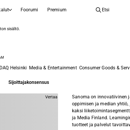
alut
Foorumi
Premium
Etsi
YHTIÖT
OPI SIJOITTAMISESTA
ton sisältö.
Yhtiöt
Analyysikoulu
Opi lukemaan ja ymmärtämään osakeanalyysiä
Selaa ja suodata listattujen yhtiöiden listaa
Löydä osakkeita
Sijoituskoulu
 AM
Inspiraatiota seuraavaan sijoitukseesi
Oppaita ja oppitunteja sijoitusosaamisen kasvattamiseen
AQ Helsinki
Media & Entertainment
Consumer Goods & Serv
Listautumiset
Salkunhaltijat
Uudet listautumiset ja tulevat pörssiannit
Sijoitustietoa jokaiselle tasolle, ensiaskeleista edistyneisiin salkkustrategioihin.
Sijoittajakonsensus
Yhtiökokouskutsut
Sanoma on innovatiivinen j
Vertaa
Yhtiökokousten päivämäärät ja osakkeenomistajatiedot
oppimisen ja median yhtiö, 
kaksi liiketoimintasegmentt
ja Media Finland. Learning
tuotteet ja palvelut tavoitta