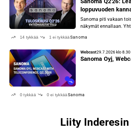
Sanoma Q2'26: Lea
loppuvuoden kanna
Sanoma piti vakaan tois
9:33
näkymät ennallaan. Yhti
oppimisliiketoiminnan 
14
tykkää
1
ei tykkää
Sanoma
keskeistä loppuvuoden 
Webcast
29.7.2026 klo 8.30
Sanoma Oyj, Webca
0
tykkää
0
ei tykkää
Sanoma
Liity Inderesi