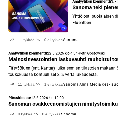
Analyytikon kommentti
3.7.
Sanoma teki piene
Yhtiö osti puolalaisen d
Fluentben.
11
tykkää
0
ei tykkää
Sanoma
-
Analyytikon kommentti
22.6.2026 klo 4.34
Petri Gostowski
Mainosinvestointien laskuvauhti rauhoittui 
Fifty5Bluen (ent. Kantar) julkaisemien tilastojen muka
toukokuussa kohtuulliset 2 % vertailukaudesta.
11
tykkää
1
ei tykkää
Sanoma
Alma Media
Keskisu
Pörssitiedote
12.6.2026 klo 12.00
Sanoman osakkeenomistajien nimitystoimik
0
tykkää
0
ei tykkää
Sanoma