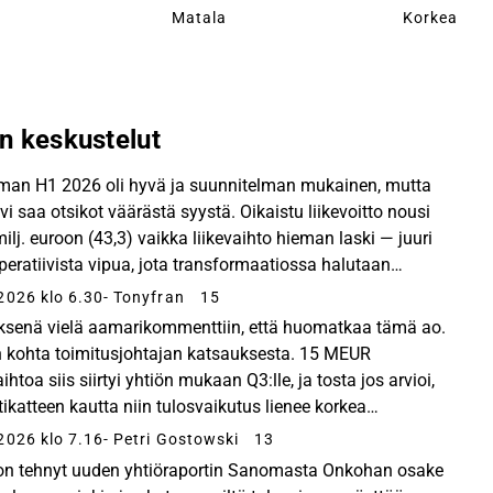
Matala
Korkea
n keskustelut
an H1 2026 oli hyvä ja suunnitelman mukainen, mutta
ivi saa otsikot väärästä syystä. Oikaistu liikevoitto nousi
ilj. euroon (43,3) vaikka liikevaihto hieman laski — juuri
operatiivista vipua, jota transformaatiossa halutaan
 Learning teki tehtävänsä: vertailukel...
2026 klo 6.30
- Tonyfran
15
ksenä vielä aamarikommenttiin, että huomatkaa tämä ao.
 kohta toimitusjohtajan katsauksesta. 15 MEUR
aihtoa siis siirtyi yhtiön mukaan Q3:lle, ja tosta jos arvioi,
ikatteen kautta niin tulosvaikutus lienee korkea
umeroinen miljoona. Meidän ennuste Learningin...
2026 klo 7.16
- Petri Gostowski
13
 on tehnyt uuden yhtiöraportin Sanomasta Onkohan osake