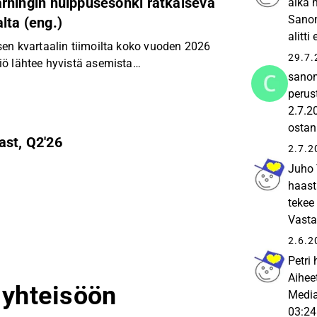
rningin huippusesonki ratkaiseva
aika 
Sanom
lta (eng.)
alitt
en kvartaalin tiimoilta koko vuoden 2026
pääasi
29.7.
ö lähtee hyvistä asemista
sanom
huippusesonkiin, missä onnistuminen on
perus
kannalta.
2.7.2
ostan
st, Q2'26
tutur
2.7.2
osakk
Juho 
haast
tekee
Vasta
vetäm
2.6.2
jo...
Petri
Aihee
n yhteisöön
Media
03:24