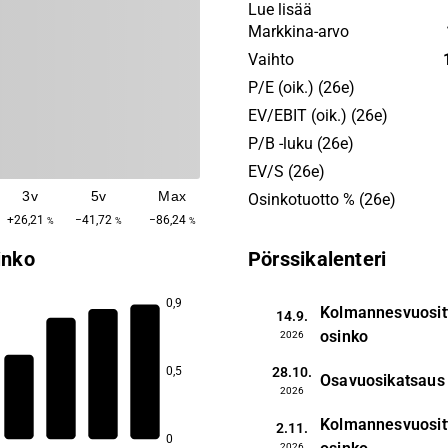
miljoonaa oppilasta perus- 
Lue lisää
asteen koulutuksessa 12 E
Markkina-arvo
maassa. Media Finlandilla
Vaihto
johtava monikanavainen
P/E (oik.) (26e)
mediatarjooma (digitaaliset
EV/EBIT (oik.) (26e)
sanomalehdet, aikakauslehd
P/B -luku (26e)
suoratoistopalvelut sekä ra
EV/S (26e)
audiopalvelut), jonka kautta
3v
5v
Max
97% suomalaisista joka vii
Osinkotuotto % (26e)
mahdollistaa yritysasiakkai
+26,21
−41,72
−86,24
%
%
%
vaikuttavat markkinointirat
inko
Pörssikalenteri
Sanoman liiketoiminnoilla 
positiivinen vaikutus miljo
0,9
Kolmannesvuosit
ihmisten elämään joka päiv
14.9.
osinko
2026
5,3
5,0
28.10.
0,5
Osavuosikatsaus
4,8
2026
4,5
Kolmannesvuosit
2.11.
0
2026