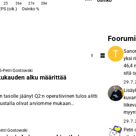
osinko
25
26e
27e
28e
EPS (oik.)
Osinko %
Foorumi
Sanom
yksi r
46,4 m
-
5
Petri Gostowski
sitä 
ukauden alku määrittää
nähdä.
29.7.
Lisäy
asolle jäänyt Q2:n operatiivinen tulos alitti
kuvan
ustalla olivat arviomme mukaan
liikev
lliset tekijät oppimisliiketoiminnassa.
myynt
yksin
29.7.
Petri
etri Gostowski