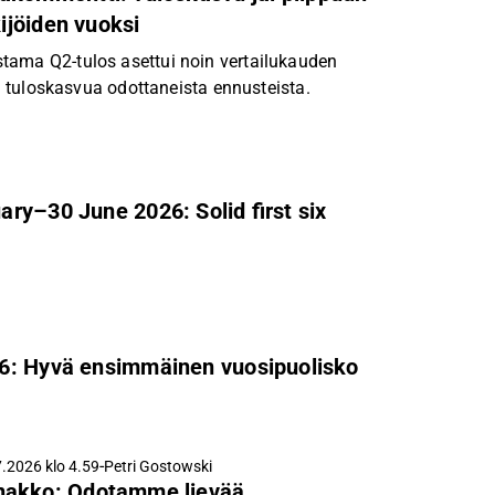
kijöiden vuoksi
tama Q2-tulos asettui noin vertailukauden
vää tuloskasvua odottaneista ennusteista.
ry–30 June 2026: Solid first six
26: Hyvä ensimmäinen vuosipuolisko
-
.2026 klo 4.59
Petri Gostowski
nakko: Odotamme lievää