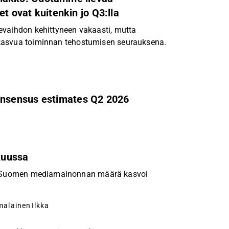
t ovat kuitenkin jo Q3:lla
evaihdon kehittyneen vakaasti, mutta
kasvua toiminnan tehostumisen seurauksena.
nsensus estimates Q2 2026
kuussa
aan Suomen mediamainonnan määrä kasvoi
malainen
Ilkka