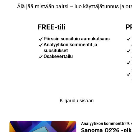
Älä jää mistään paitsi – luo käyttäjätunnus ja ota
FREE-tili
P
Pörssin suosituin aamukatsaus
Analyytikon kommentit ja
suositukset
Osakevertailu
Kirjaudu sisään
Analyytikon kommentti
29.7
Sanoma Q2'26 -pik