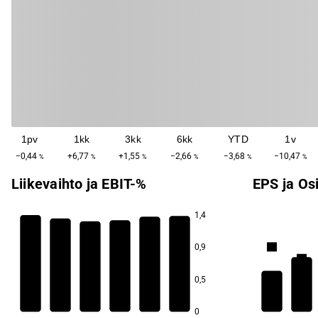
1pv
1kk
3kk
6kk
YTD
1v
−0,44
+6,77
+1,55
−2,66
−3,68
−10,47
%
%
%
%
%
%
Liikevaihto ja EBIT-%
EPS ja Os
1,4
5,3
0,9
15,0
14,8
5,1
14,3
0,5
11,9
10,7
9,6
0