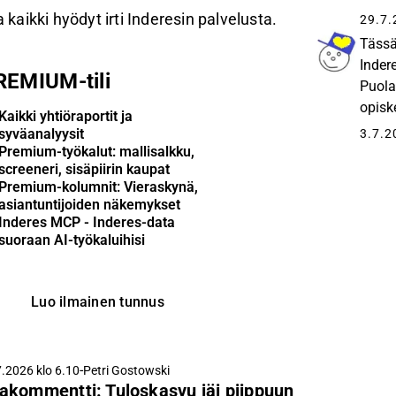
tulev
 kaikki hyödyt irti Inderesin palvelusta.
29.7.
Tässä
Inder
REMIUM-tili
Puola
opisk
Kaikki yhtiöraportit ja
syväanalyysit
3.7.2
Premium-työkalut: mallisalkku,
screeneri, sisäpiirin kaupat
Premium-kolumnit: Vieraskynä,
asiantuntijoiden näkemykset
Inderes MCP - Inderes-data
suoraan AI-työkaluihisi
Luo ilmainen tunnus
-
.2026 klo 6.10
Petri Gostowski
akommentti: Tuloskasvu jäi piippuun