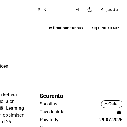
⌘ K
FI
Kirjaudu
Luo ilmainen tunnus
Kirjaudu sisään
ices
a ketterä
Seuranta
jolla on
Suositus
Osta
iä: Learning
Tavoitehinta
in oppimisen
Päivitetty
29.07.2026
vat 25