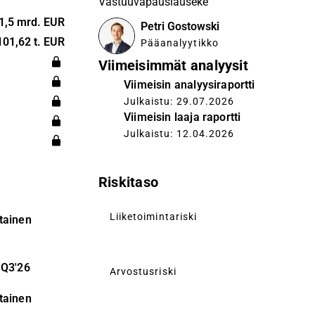
Vastuuvapauslauseke
ja toisen
uroopan
1,5 mrd. EUR
Petri Gostowski
 on Suomen
101,62 t. EUR
Pääanalyytikko
Viimeisimmät analyysit
 ja painetut
Viimeisin analyysiraportti
et, TV ja
Julkaistu: 29.07.2026
dio ja
Viimeisin laaja raportti
 se tavoittaa
Julkaistu: 12.04.2026
kko, mikä
lle
kaisut.
Riskitaso
on
onien
Liiketoimintariski
tainen
ä.
Q3'26
Arvostusriski
tainen