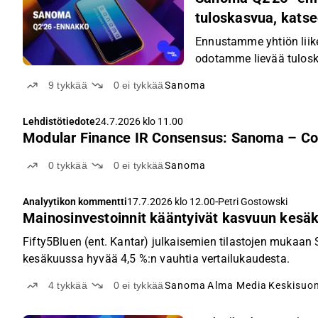
tuloskasvua, katsee
Ennustamme yhtiön liik
odotamme lievää tulos
9
tykkää
0
ei tykkää
Sanoma
Lehdistötiedote
24.7.2026 klo 11.00
Modular Finance IR Consensus: Sanoma – Co
0
tykkää
0
ei tykkää
Sanoma
-
Analyytikon kommentti
17.7.2026 klo 12.00
Petri Gostowski
Mainosinvestoinnit kääntyivät kasvuun kesä
Fifty5Bluen (ent. Kantar) julkaisemien tilastojen muk
kesäkuussa hyvää 4,5 %:n vauhtia vertailukaudesta.
4
tykkää
0
ei tykkää
Sanoma
Alma Media
Keskisuo