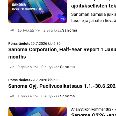
ajoituksellisten te
Sanoman aamulla julkis
tasolle ja jäi siten lie
15
tykkää
2
ei tykkää
Sanoma
Pörssitiedote
29.7.2026 klo 5.30
Sanoma Corporation, Half-Year Report 1 Janua
months
0
tykkää
0
ei tykkää
Sanoma
Pörssitiedote
29.7.2026 klo 5.30
Sanoma Oyj, Puolivuosikatsaus 1.1.-30.6.20
1
tykkää
0
ei tykkää
Sanoma
Analyytikon kommentti
27.7
Sanoma Q2'26 -en