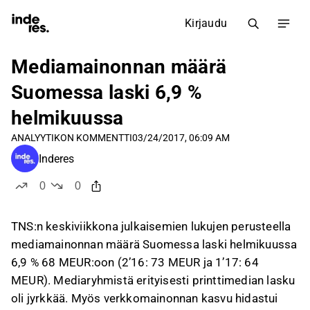
Kirjaudu
Mediamainonnan määrä
Suomessa laski 6,9 %
helmikuussa
ANALYYTIKON KOMMENTTI
03/24/2017, 06:09 AM
Inderes
0
0
tykkää
ei tykkää
TNS:n keskiviikkona julkaisemien lukujen perusteella
mediamainonnan määrä Suomessa laski helmikuussa
6,9 % 68 MEUR:oon (2’16: 73 MEUR ja 1’17: 64
MEUR). Mediaryhmistä erityisesti printtimedian lasku
oli jyrkkää. Myös verkkomainonnan kasvu hidastui