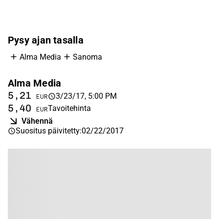
Pysy ajan tasalla
Alma Media
Sanoma
Alma Media
S
5,21
8
3/23/17, 5:00 PM
EUR
5,40
8
Tavoitehinta
EUR
Vähennä
Suositus päivitetty
:
02/22/2017