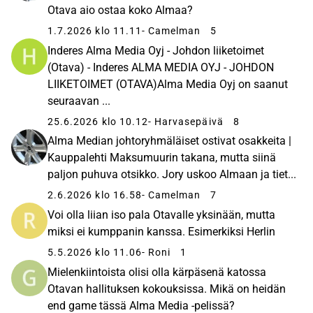
Otava aio ostaa koko Almaa?
1.7.2026 klo 11.11
- Camelman
5
Inderes Alma Media Oyj - Johdon liiketoimet
(Otava) - Inderes ALMA MEDIA OYJ - JOHDON
LIIKETOIMET (OTAVA)Alma Media Oyj on saanut
seuraavan ...
25.6.2026 klo 10.12
- Harvasepäivä
8
Alma Median johtoryhmäläiset ostivat osakkeita |
Kauppalehti Maksumuurin takana, mutta siinä
paljon puhuva otsikko. Jory uskoo Almaan ja tiet...
2.6.2026 klo 16.58
- Camelman
7
Voi olla liian iso pala Otavalle yksinään, mutta
miksi ei kumppanin kanssa. Esimerkiksi Herlin
5.5.2026 klo 11.06
- Roni
1
Mielenkiintoista olisi olla kärpäsenä katossa
Otavan hallituksen kokouksissa. Mikä on heidän
end game tässä Alma Media -pelissä?