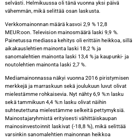
selvästi. Helmikuussa oli tänä vuonna yksi päivä
vähemmän, mikä selittää osan laskusta.
Verkkomainonnan määrä kasvoi 2,9 % 12,8
MEUR:oon. Television mainosmäärä laski 9,9 %.
Painetussa mediassa kehitys oli erittäin heikkoa, sillä
aikakauslehtien mainonta laski 18,2 % ja
sanomalehtien mainonta laski 13,4 % ja kaupunki- ja
noutolehtien mainonta laski 2,7 %.
Mediamainonnassa näkyi vuonna 2016 piristymisen
merkkejä ja marraskuun sekä joulukuun luvut olivat
mielestämme rohkaisevia. Nyt nähty 6,9 %:n lasku
sekä tammikuun 4,4 %:n lasku olivat näihin
suhteutettuna mielestämme selkeitä pettymyksiä.
Mainostajaryhmistä erityisesti vähittäiskaupan
mainosinvestoinnit laskivat (-18,8 %), mikä selittää
varsinkin sanomalehtien mainonnan heikkoa