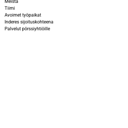
Meistä
Tiimi
Avoimet työpaikat
Inderes sijoituskohteena
Palvelut pörssiyhtiöille
Sivusto
UKK
Q&A
Käyttöehdot
Tietosuojaseloste
Vastuuvapauslauseke
Inderesin vastuuvapauslauseke löytyy
täältä
. Kunkin