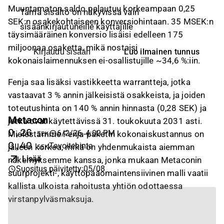
Muuntamaton saldo palautuu korkeampaan 0,25
Tämä sisältö on näkyvissä vain
SEK:n osakekohtaiseen konversiohintaan. 35 MSEK:n
sisäänkirjautuneille käyttäjille
täysimääräinen konversio lisäisi edelleen 175
miljoonaa osaketta, mikä nostaisi
Luo ilmainen tunnus
Kirjaudu sisään
kokonaislaimennuksen ei-osallistujille ~34,6 %:iin.
Fenja saa lisäksi vastikkeetta warrantteja, jotka
vastaavat 3 % annin jälkeisistä osakkeista, ja joiden
toteutushinta on 140 % annin hinnasta (0,28 SEK) ja
Metacon
jotka ovat käytettävissä 31. toukokuuta 2031 asti.
0,26
6/2/26, 4:00 PM
Mielestämme Fenja-paketin kokonaiskustannus on
SEK
0,40
Tavoitehinta
jälleen korkea, mikä on yhdenmukaista aiemman
SEK
Lisää
näkemyksemme kanssa, jonka mukaan Metaconin
Suositus päivitetty
:
05/08
suurprojekti-, käyttöpääomaintensiivinen malli vaatii
kallista ulkoista rahoitusta yhtiön odottaessa
virstanpylväsmaksuja.