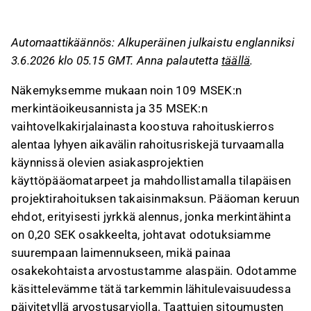
vähentää lyhyen aikavälin rahoitusriskejä mutta
aiheuttaa merkittävää osakkeen laimennusta.
Automaattikäännös: Alkuperäinen julkaistu englanniksi
Merkintäoikeusanti on suunnattu nykyisille
3.6.2026 klo 05.15 GMT. Anna palautetta
täällä
.
osakkeenomistajille, ja sen täysimääräinen
merkintä kasvattaisi osakkeiden määrää 1 364
Näkemyksemme mukaan noin 109 MSEK:n
miljoonasta 1 909 miljoonaan, mikä johtaisi
merkintäoikeusannista ja 35 MSEK:n
jopa ~28,6 %:n laimennukseen
vaihtovelkakirjalainasta koostuva rahoituskierros
osallistumattomille osakkeenomistajille.
alentaa lyhyen aikavälin rahoitusriskejä turvaamalla
Fenja Capital II A/S:ltä otettu 35 MSEK:n
käynnissä olevien asiakasprojektien
vaihtovelkakirjalaina sisältää korkean koron ja
käyttöpääomatarpeet ja mahdollistamalla tilapäisen
mahdollisuuden konversioon, mikä voi lisätä
projektirahoituksen takaisinmaksun. Pääoman keruun
osakkeiden määrää edelleen ja kasvattaa
ehdot, erityisesti jyrkkä alennus, jonka merkintähinta
laimennusta ~34,6 %:iin.
on 0,20 SEK osakkeelta, johtavat odotuksiamme
Pääoman keruu on strategisesti välttämätön
suurempaan laimennukseen, mikä painaa
Metaconille, sillä se mahdollistaa kalliin
osakekohtaista arvostustamme alaspäin. Odotamme
tammikuun siltarahoituksen takaisinmaksun ja
käsittelevämme tätä tarkemmin lähitulevaisuudessa
tukee projektien toteutusta ja elektrolyysin
päivitetyllä arvostusarviolla. Taattujen sitoumusten