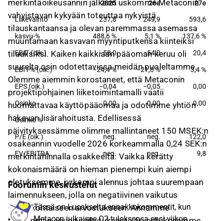
merkintäoikeusannin jälkeen uskomme Metaconin
2025
26e
27e
2025
26e
27e
vahvistavan kykyään toteuttaa nykyistä
Liikevaihto
237,8
249,9
593,6
tilauskantaansa ja olevan paremmassa asemassa
kasvu-%
488,6 %
5,1 %
137,6 %
muuntamaan kasvavan myyntiputkensa kiinteiksi
EBIT (oik.)
−58,0
−54,0
20,4
tilauksiksi. Kaiken kaikkiaan pääoman keruu oli
suurelta osin odotettavissa meidän puoleltamme.
EBIT-% (oik.)
−24,4 %
−21,6 %
3,4 %
Olemme aiemmin korostaneet, että Metaconin
EPS (oik.)
−0,04
−0,05
0,00
projektipohjainen liiketoimintamalli vaatii
Osinko
0,00
0,00
0,00
huomattavaa käyttöpääomaa ja odotimme yhtiön
hakevan lisärahoitusta. Edellisessä
Osinko %
päivityksessämme olimme mallintaneet 150 MSEK:n
P/E (oik.)
neg.
neg.
122,0
osakeannin vuodelle 2026 korkeammalla 0,24 SEK:n
EV/EBITDA
neg.
neg.
9,8
merkintähinnalla osakkeelta. Vaikka kerätty
kokonaismäärä on hieman pienempi kuin aiempi
oletuksemme, jyrkempi alennus johtaa suurempaan
Foorumin keskustelut
laimennukseen, jolla on negatiivinen vaikutus
Tässä on Lucakselta ennakkokommentit, kun
osakekohtaiseen arvostukseen. Annamme
Metacon julkaisee Q2-tuloksensa ensi viikon
tarkemman arvion vaikutuksesta arvostukseemme