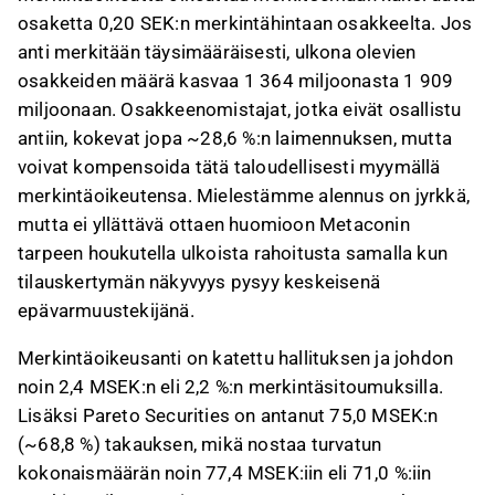
osaketta 0,20 SEK:n merkintähintaan osakkeelta. Jos
anti merkitään täysimääräisesti, ulkona olevien
osakkeiden määrä kasvaa 1 364 miljoonasta 1 909
miljoonaan. Osakkeenomistajat, jotka eivät osallistu
antiin, kokevat jopa ~28,6 %:n laimennuksen, mutta
voivat kompensoida tätä taloudellisesti myymällä
merkintäoikeutensa. Mielestämme alennus on jyrkkä,
mutta ei yllättävä ottaen huomioon Metaconin
tarpeen houkutella ulkoista rahoitusta samalla kun
tilauskertymän näkyvyys pysyy keskeisenä
epävarmuustekijänä.
Merkintäoikeusanti on katettu hallituksen ja johdon
noin 2,4 MSEK:n eli 2,2 %:n merkintäsitoumuksilla.
Lisäksi Pareto Securities on antanut 75,0 MSEK:n
(~68,8 %) takauksen, mikä nostaa turvatun
kokonaismäärän noin 77,4 MSEK:iin eli 71,0 %:iin