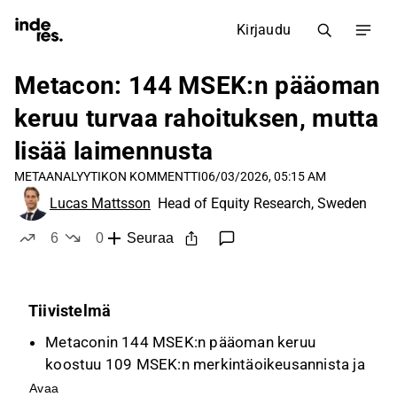
Kirjaudu
Metacon: 144 MSEK:n pääoman
keruu turvaa rahoituksen, mutta
lisää laimennusta
META
ANALYYTIKON KOMMENTTI
06/03/2026, 05:15 AM
Lucas Mattsson
Head of Equity Research, Sweden
6
0
Seuraa
tykkää
ei tykkää
Tiivistelmä
Metaconin 144 MSEK:n pääoman keruu
koostuu 109 MSEK:n merkintäoikeusannista ja
35 MSEK:n vaihtovelkakirjalainasta, mikä
Avaa