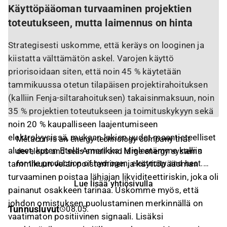
Käyttöpääoman turvaaminen projektien
toteutukseen, mutta laimennus on hinta
Strategisesti uskomme, että keräys on looginen ja
kiistatta välttämätön askel. Varojen käyttö
priorisoidaan siten, että noin 45 % käytetään
tammikuussa otetun tilapäisen projektirahoituksen
(kalliin Fenja-siltarahoituksen) takaisinmaksuun, noin
35 % projektien toteutukseen ja toimituskykyyn sekä
noin 20 % kaupalliseen laajentumiseen
elektrolyysissä, mukaan lukien uudet maantieteelliset
Metacon is an energy technology company that
alueet, kuten Etelä-Amerikka. Mielestämme kalliin
develops and sells small and large energy systems
for the production of hydrogen, electricity and heat.
tammikuun velan poistaminen ja käyttöpääoman
The company's offering includes electrolysis,
turvaaminen poistaa lähiajan likviditeettiriskin, joka oli
Lue lisää yhtiösivulla
reforming and combined energy systems, with
painanut osakkeen tarinaa. Uskomme myös, että
customers in industry, transport and real estate.
johdon omistuksen puolustaminen merkinnällä on
Tunnusluvut
08.05.
Metacon operates internationally. The company was
vaatimaton positiivinen signaali. Lisäksi
founded in 2011 and is headquartered in Örebro.