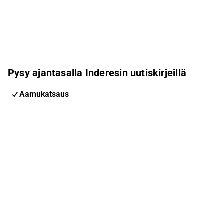
Pysy ajantasalla Inderesin uutiskirjeillä
Aamukatsaus
Pohjoismaiden uutiskirje
Pohjoismaiset tapahtumat
Inderes Femme
Sähköpostiosoite
Tilaa