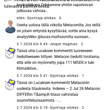
keskiviikkona Odotamme yhtiön raportoivan
tulevassa päivityksessä.
jatkuvaa vahvaa...
eilen
- Sijoittaja-alokas
0
Useita uutisia tällä viikolla Metaconilta Jos teillä
on jotain erityistä kysyttävää, voitte aina kysyä
analyytikko @lucas.mattssonilta suoraan...
3.7.2026 klo 9.45
- Jesper Hagman
2
Tässä olisi Lucaksen kommentit tuoreeseen
tiedotteeseen liittyen. Metacon tiedotti torstaina,
että sille on myönnetty jopa 111 MSEK:n tuki
Klimatklive...
3.7.2026 klo 5.41
- Sijoittaja-alokas
1
Tässä on Lucaksen kommentit Metaconin
uudesta tilauksesta. Inderes – 2 Jul 26 Metacon:
DIFFERin T&amp;K-tilaus vahvistaa
suunnitteluosaamista - ...
2.7.2026 klo 5.19
- Sijoittaja-alokas
2