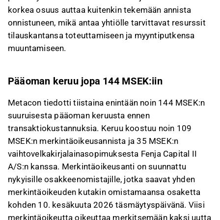
kaupallista laajentamista.
korkea osuus auttaa kuitenkin tekemään annista
Tämä sisältö on tekoälyn tuottamaa. Anna siihen
onnistuneen, mikä antaa yhtiölle tarvittavat resurssit
liittyvää palautetta Inderesin
foorumilla
.
tilauskantansa toteuttamiseen ja myyntiputkensa
muuntamiseen.
Pääoman keruu jopa 144 MSEK:iin
Metacon tiedotti tiistaina enintään noin 144 MSEK:n
suuruisesta pääoman keruusta ennen
transaktiokustannuksia. Keruu koostuu noin 109
MSEK:n merkintäoikeusannista ja 35 MSEK:n
vaihtovelkakirjalainasopimuksesta Fenja Capital II
A/S:n kanssa. Merkintäoikeusanti on suunnattu
nykyisille osakkeenomistajille, jotka saavat yhden
merkintäoikeuden kutakin omistamaansa osaketta
kohden 10. kesäkuuta 2026 täsmäytyspäivänä. Viisi
merkintäoikeutta oikeuttaa merkitsemään kaksi uutta