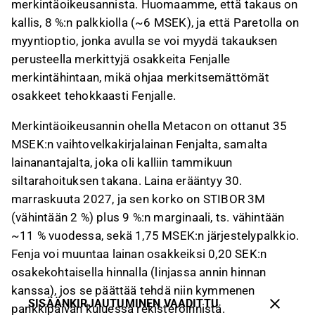
merkintäoikeusannista. Huomaamme, että takaus on
kallis, 8 %:n palkkiolla (~6 MSEK), ja että Paretolla on
myyntioptio, jonka avulla se voi myydä takauksen
perusteella merkittyjä osakkeita Fenjalle
merkintähintaan, mikä ohjaa merkitsemättömät
osakkeet tehokkaasti Fenjalle.
Merkintäoikeusannin ohella Metacon on ottanut 35
MSEK:n vaihtovelkakirjalainan Fenjalta, samalta
lainanantajalta, joka oli kalliin tammikuun
siltarahoituksen takana. Laina erääntyy 30.
marraskuuta 2027, ja sen korko on STIBOR 3M
(vähintään 2 %) plus 9 %:n marginaali, ts. vähintään
~11 % vuodessa, sekä 1,75 MSEK:n järjestelypalkkio.
Fenja voi muuntaa lainan osakkeiksi 0,20 SEK:n
osakekohtaisella hinnalla (linjassa annin hinnan
kanssa), jos se päättää tehdä niin kymmenen
SISÄÄNKIRJAUTUMINEN VAADITTU
pankkipäivän kuluessa rekisteröinnistä.